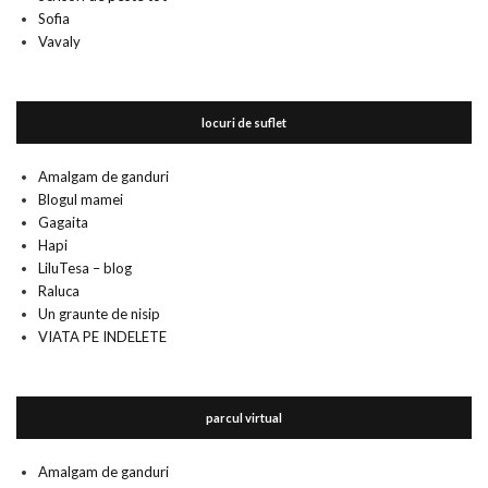
Sofia
Vavaly
locuri de suflet
Amalgam de ganduri
Blogul mamei
Gagaita
Hapi
LiluTesa – blog
Raluca
Un graunte de nisip
VIATA PE INDELETE
parcul virtual
Amalgam de ganduri