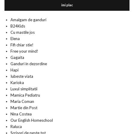
imi plac
Amalgam de ganduri
B24Kids
Cu mastile jos
Elena
Fifi chiar stie!
Free your mind!
Gagaita
Ganduri in dezordine
Hapi
Iubeste viata
Karioka
Luxul simplitatii
Mamica Pediatru
Maria Coman
Martie din Post
Nina Costea
Our English Homeschool
Raluca
Scrisori de peste tot