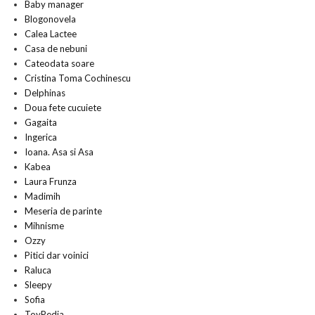
Baby manager
Blogonovela
Calea Lactee
Casa de nebuni
Cateodata soare
Cristina Toma Cochinescu
Delphinas
Doua fete cucuiete
Gagaita
Ingerica
Ioana. Asa si Asa
Kabea
Laura Frunza
Madimih
Meseria de parinte
Mihnisme
Ozzy
Pitici dar voinici
Raluca
Sleepy
Sofia
ToyPedia