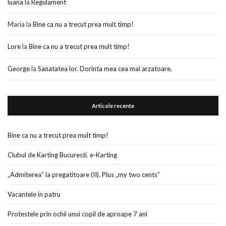
luana
la
Regulament
Maria
la
Bine ca nu a trecut prea mult timp!
Lore
la
Bine ca nu a trecut prea mult timp!
George
la
Sanatatea lor. Dorinta mea cea mai arzatoare.
Articole recente
Bine ca nu a trecut prea mult timp!
Clubul de Karting Bucuresti. e-Karting
„Admiterea” la pregatitoare (II). Plus „my two cents”
Vacantele in patru
Protestele prin ochii unui copil de aproape 7 ani