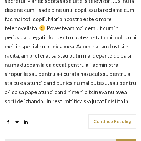
secretul Mariei: adora sa se uite la televizor! … si nu la
desene cum ii sade bine unui copil, sau la reclame cum
fac mai toti copiii. Maria noastra este o mare
telenovelista.
Povesteam mai demult cum in
perioada pregatirilor pentru botez a stat mai mult cu ai
mei; in special cu bunica mea. Acum, cat am fost si eu
racita, am preferat sa stau putin mai departe de ea si
nu ma duceam la ea decat pentru a-i administra
siropurile sau pentru a-i curata nasucul sau pentru a
sta cu ea atunci cand bunica nu mai putea… sau pentru
a-i da sa pape atunci cand nimeni altcineva nu avea
sorti de izbanda. In rest, mititica s-a jucat linistita in
Continue Reading