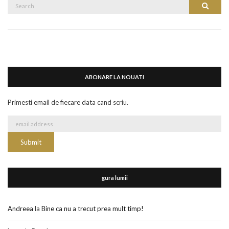
Search
Search
for:
ABONARE LA NOUATI
Primesti email de fiecare data cand scriu.
gura lumii
Andreea
la
Bine ca nu a trecut prea mult timp!