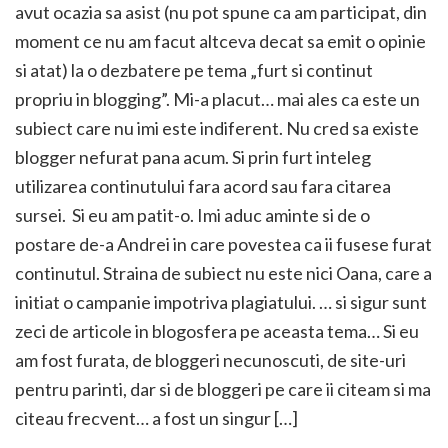
avut ocazia sa asist (nu pot spune ca am participat, din
moment ce nu am facut altceva decat sa emit o opinie
si atat) la o dezbatere pe tema „furt si continut
propriu in blogging”. Mi-a placut… mai ales ca este un
subiect care nu imi este indiferent. Nu cred sa existe
blogger nefurat pana acum. Si prin furt inteleg
utilizarea continutului fara acord sau fara citarea
sursei. Si eu am patit-o. Imi aduc aminte si de o
postare de-a Andrei in care povestea ca ii fusese furat
continutul. Straina de subiect nu este nici Oana, care a
initiat o campanie impotriva plagiatului. … si sigur sunt
zeci de articole in blogosfera pe aceasta tema… Si eu
am fost furata, de bloggeri necunoscuti, de site-uri
pentru parinti, dar si de bloggeri pe care ii citeam si ma
citeau frecvent… a fost un singur […]