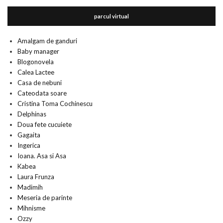
parcul virtual
Amalgam de ganduri
Baby manager
Blogonovela
Calea Lactee
Casa de nebuni
Cateodata soare
Cristina Toma Cochinescu
Delphinas
Doua fete cucuiete
Gagaita
Ingerica
Ioana. Asa si Asa
Kabea
Laura Frunza
Madimih
Meseria de parinte
Mihnisme
Ozzy