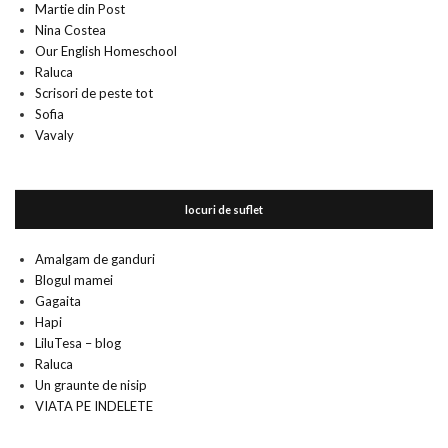
Martie din Post
Nina Costea
Our English Homeschool
Raluca
Scrisori de peste tot
Sofia
Vavaly
locuri de suflet
Amalgam de ganduri
Blogul mamei
Gagaita
Hapi
LiluTesa – blog
Raluca
Un graunte de nisip
VIATA PE INDELETE