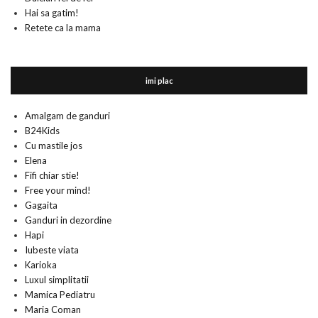
Hai sa gatim!
Retete ca la mama
imi plac
Amalgam de ganduri
B24Kids
Cu mastile jos
Elena
Fifi chiar stie!
Free your mind!
Gagaita
Ganduri in dezordine
Hapi
Iubeste viata
Karioka
Luxul simplitatii
Mamica Pediatru
Maria Coman