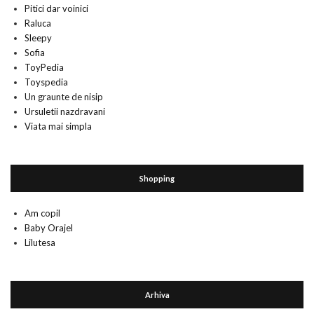
Pitici dar voinici
Raluca
Sleepy
Sofia
ToyPedia
Toyspedia
Un graunte de nisip
Ursuletii nazdravani
Viata mai simpla
Shopping
Am copil
Baby Orajel
Lilutesa
Arhiva