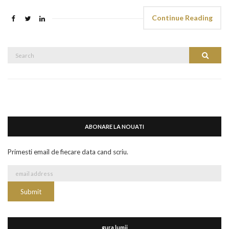
Continue Reading
Search
Search
for:
ABONARE LA NOUATI
Primesti email de fiecare data cand scriu.
gura lumii