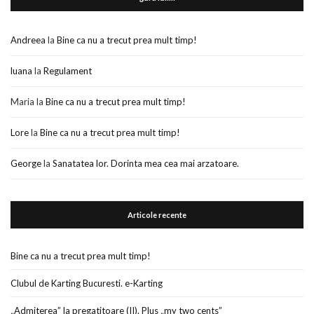
Andreea
la
Bine ca nu a trecut prea mult timp!
luana
la
Regulament
Maria
la
Bine ca nu a trecut prea mult timp!
Lore
la
Bine ca nu a trecut prea mult timp!
George
la
Sanatatea lor. Dorinta mea cea mai arzatoare.
Articole recente
Bine ca nu a trecut prea mult timp!
Clubul de Karting Bucuresti. e-Karting
„Admiterea” la pregatitoare (II). Plus „my two cents”