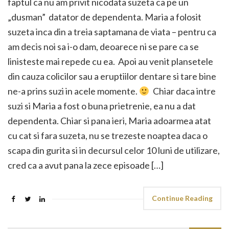
faptul ca nu am privit nicodata suzeta ca pe un
„dusman” datator de dependenta. Maria a folosit
suzeta inca din a treia saptamana de viata – pentru ca
am decis noi sa i-o dam, deoarece ni se pare ca se
linisteste mai repede cu ea. Apoi au venit plansetele
din cauza colicilor sau a eruptiilor dentare si tare bine
ne-a prins suzi in acele momente.
Chiar daca intre
suzi si Maria a fost o buna prietrenie, ea nu a dat
dependenta. Chiar si pana ieri, Maria adoarmea atat
cu cat si fara suzeta, nu se trezeste noaptea daca o
scapa din gurita si in decursul celor 10 luni de utilizare,
cred ca a avut pana la zece episoade […]
Continue Reading