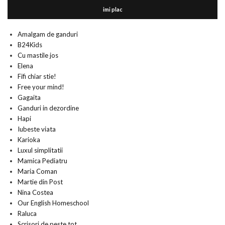
imi plac
Amalgam de ganduri
B24Kids
Cu mastile jos
Elena
Fifi chiar stie!
Free your mind!
Gagaita
Ganduri in dezordine
Hapi
Iubeste viata
Karioka
Luxul simplitatii
Mamica Pediatru
Maria Coman
Martie din Post
Nina Costea
Our English Homeschool
Raluca
Scrisori de peste tot