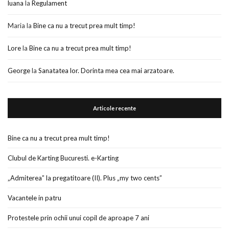
luana
la
Regulament
Maria
la
Bine ca nu a trecut prea mult timp!
Lore
la
Bine ca nu a trecut prea mult timp!
George
la
Sanatatea lor. Dorinta mea cea mai arzatoare.
Articole recente
Bine ca nu a trecut prea mult timp!
Clubul de Karting Bucuresti. e-Karting
„Admiterea” la pregatitoare (II). Plus „my two cents”
Vacantele in patru
Protestele prin ochii unui copil de aproape 7 ani