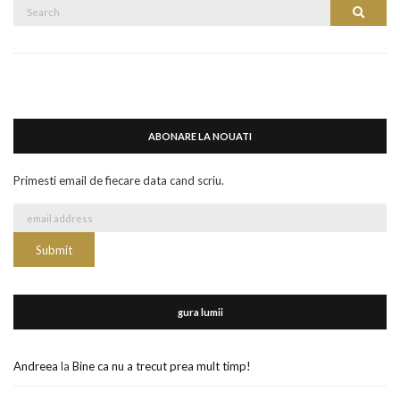
Search
Search
for:
ABONARE LA NOUATI
Primesti email de fiecare data cand scriu.
gura lumii
Andreea
la
Bine ca nu a trecut prea mult timp!