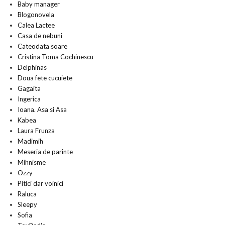
Baby manager
Blogonovela
Calea Lactee
Casa de nebuni
Cateodata soare
Cristina Toma Cochinescu
Delphinas
Doua fete cucuiete
Gagaita
Ingerica
Ioana. Asa si Asa
Kabea
Laura Frunza
Madimih
Meseria de parinte
Mihnisme
Ozzy
Pitici dar voinici
Raluca
Sleepy
Sofia