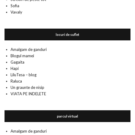
Sofia
Vavaly
locuri de suflet
Amalgam de ganduri
Blogul mamei
Gagaita
Hapi
LiluTesa – blog
Raluca
Un graunte de nisip
VIATA PE INDELETE
parcul virtual
Amalgam de ganduri