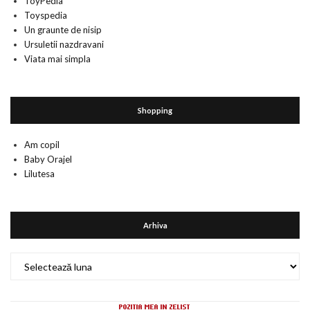
ToyPedia
Toyspedia
Un graunte de nisip
Ursuletii nazdravani
Viata mai simpla
Shopping
Am copil
Baby Orajel
Lilutesa
Arhiva
Arhiva