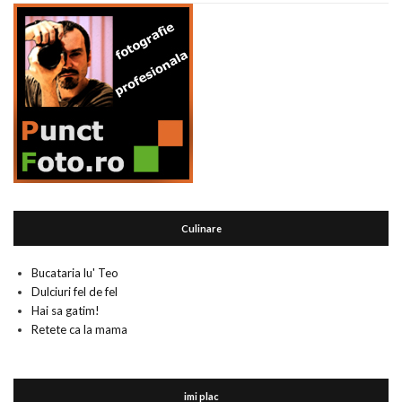
Culinare
Bucataria lu' Teo
Dulciuri fel de fel
Hai sa gatim!
Retete ca la mama
imi plac