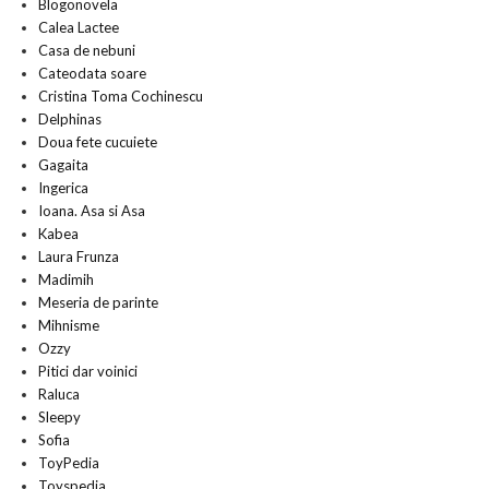
Blogonovela
Calea Lactee
Casa de nebuni
Cateodata soare
Cristina Toma Cochinescu
Delphinas
Doua fete cucuiete
Gagaita
Ingerica
Ioana. Asa si Asa
Kabea
Laura Frunza
Madimih
Meseria de parinte
Mihnisme
Ozzy
Pitici dar voinici
Raluca
Sleepy
Sofia
ToyPedia
Toyspedia