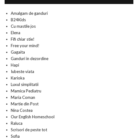
Amalgam de ganduri
B24Kids
Cu mastile jos
Elena
Fifi chiar stie!
Free your mind!
Gagaita
Ganduri in dezordine
Hapi
Iubeste viata
Karioka
Luxul simplitatii
Mamica Pediatru
Maria Coman
Martie din Post
Nina Costea
Our English Homeschool
Raluca
Scrisori de peste tot
Sofia