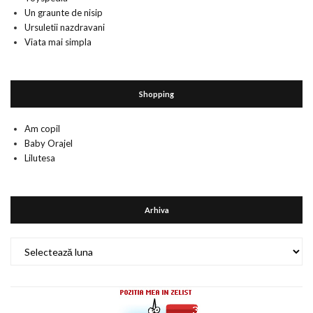
Un graunte de nisip
Ursuletii nazdravani
Viata mai simpla
Shopping
Am copil
Baby Orajel
Lilutesa
Arhiva
Arhiva