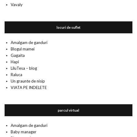
Vavaly
locuri de suflet
Amalgam de ganduri
Blogul mamei
Gagaita
Hapi
LiluTesa – blog
Raluca
Un graunte de nisip
VIATA PE INDELETE
parcul virtual
Amalgam de ganduri
Baby manager