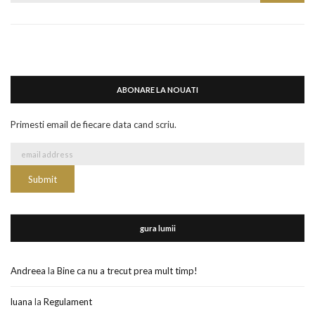
for:
ABONARE LA NOUATI
Primesti email de fiecare data cand scriu.
gura lumii
Andreea
la
Bine ca nu a trecut prea mult timp!
luana
la
Regulament