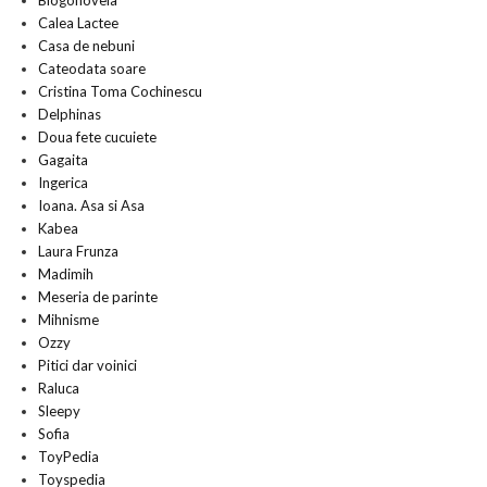
Blogonovela
Calea Lactee
Casa de nebuni
Cateodata soare
Cristina Toma Cochinescu
Delphinas
Doua fete cucuiete
Gagaita
Ingerica
Ioana. Asa si Asa
Kabea
Laura Frunza
Madimih
Meseria de parinte
Mihnisme
Ozzy
Pitici dar voinici
Raluca
Sleepy
Sofia
ToyPedia
Toyspedia