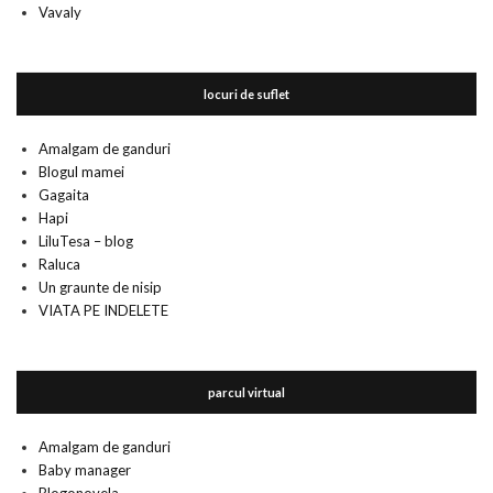
Vavaly
locuri de suflet
Amalgam de ganduri
Blogul mamei
Gagaita
Hapi
LiluTesa – blog
Raluca
Un graunte de nisip
VIATA PE INDELETE
parcul virtual
Amalgam de ganduri
Baby manager