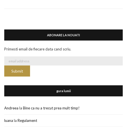
ABONARE LA NOUATI
Primesti email de fiecare data cand scriu.
gura lumii
Andreea
la
Bine ca nu a trecut prea mult timp!
luana
la
Regulament