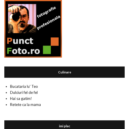
Culinare
Bucataria lu' Teo
Dulciuri fel de fel
Hai sa gatim!
Retete ca la mama
imi plac