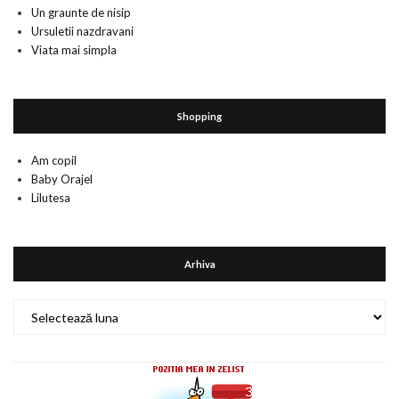
Un graunte de nisip
Ursuletii nazdravani
Viata mai simpla
Shopping
Am copil
Baby Orajel
Lilutesa
Arhiva
Arhiva