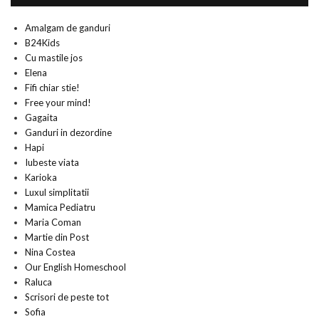
Amalgam de ganduri
B24Kids
Cu mastile jos
Elena
Fifi chiar stie!
Free your mind!
Gagaita
Ganduri in dezordine
Hapi
Iubeste viata
Karioka
Luxul simplitatii
Mamica Pediatru
Maria Coman
Martie din Post
Nina Costea
Our English Homeschool
Raluca
Scrisori de peste tot
Sofia