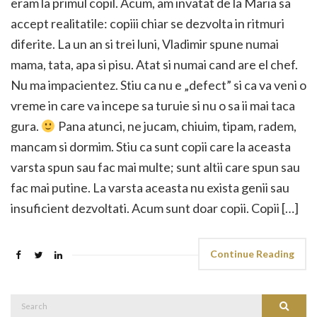
eram la primul copil. Acum, am invatat de la Maria sa
accept realitatile: copiii chiar se dezvolta in ritmuri
diferite. La un an si trei luni, Vladimir spune numai
mama, tata, apa si pisu. Atat si numai cand are el chef.
Nu ma impacientez. Stiu ca nu e „defect” si ca va veni o
vreme in care va incepe sa turuie si nu o sa ii mai taca
gura.
Pana atunci, ne jucam, chiuim, tipam, radem,
mancam si dormim. Stiu ca sunt copii care la aceasta
varsta spun sau fac mai multe; sunt altii care spun sau
fac mai putine. La varsta aceasta nu exista genii sau
insuficient dezvoltati. Acum sunt doar copii. Copii […]
Continue Reading
Search
Search
for: