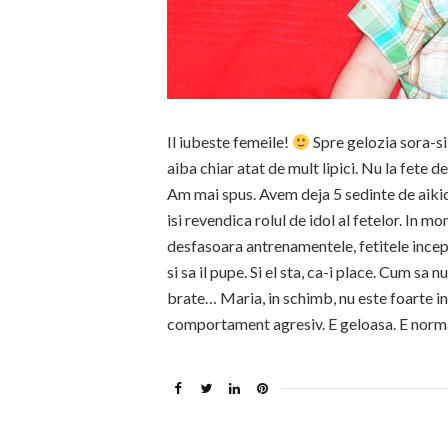
Il iubeste femeile!
Spre gelozia sora-si
aiba chiar atat de mult lipici. Nu la fete 
Am mai spus. Avem deja 5 sedinte de aikido 
isi revendica rolul de idol al fetelor. In m
desfasoara antrenamentele, fetitele incep sa
si sa il pupe. Si el sta, ca-i place. Cum sa n
brate… Maria, in schimb, nu este foarte inc
comportament agresiv. E geloasa. E norma