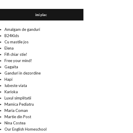
imi plac
Amalgam de ganduri
B24Kids
Cu mastile jos
Elena
Fifi chiar stie!
Free your mind!
Gagaita
Ganduri in dezordine
Hapi
Iubeste viata
Karioka
Luxul simplitatii
Mamica Pediatru
Maria Coman
Martie din Post
Nina Costea
Our English Homeschool