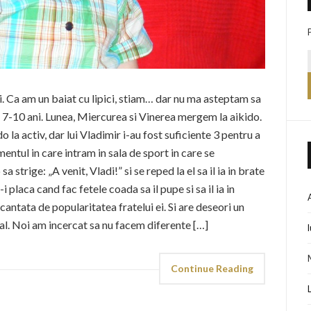
i. Ca am un baiat cu lipici, stiam… dar nu ma asteptam sa
de 7-10 ani. Lunea, Miercurea si Vinerea mergem la aikido.
la activ, dar lui Vladimir i-au fost suficiente 3 pentru a
omentul in care intram in sala de sport in care se
 strige: „A venit, Vladi!” si se reped la el sa il ia in brate
u-i placa cand fac fetele coada sa il pupe si sa il ia in
antata de popularitatea fratelui ei. Si are deseori un
l. Noi am incercat sa nu facem diferente […]
Continue Reading