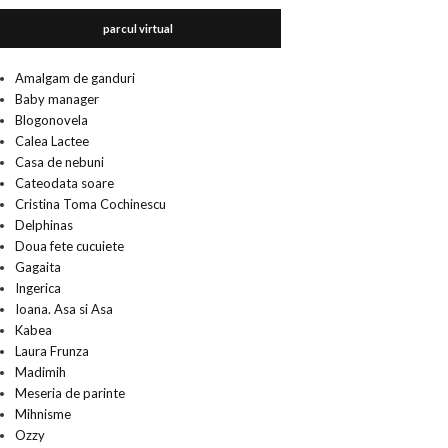
parcul virtual
Amalgam de ganduri
Baby manager
Blogonovela
Calea Lactee
Casa de nebuni
Cateodata soare
Cristina Toma Cochinescu
Delphinas
Doua fete cucuiete
Gagaita
Ingerica
Ioana. Asa si Asa
Kabea
Laura Frunza
Madimih
Meseria de parinte
Mihnisme
Ozzy