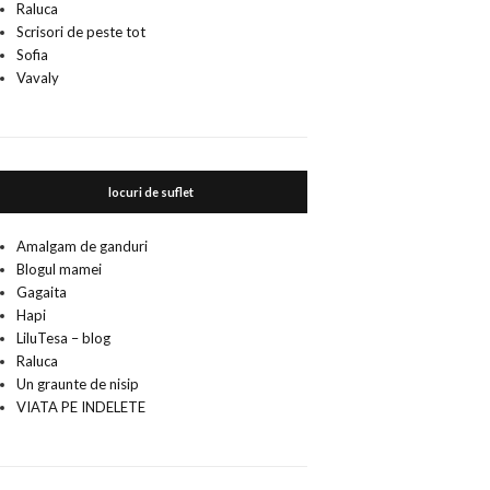
Raluca
Scrisori de peste tot
Sofia
Vavaly
locuri de suflet
Amalgam de ganduri
Blogul mamei
Gagaita
Hapi
LiluTesa – blog
Raluca
Un graunte de nisip
VIATA PE INDELETE