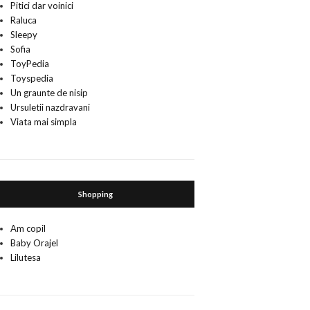
Pitici dar voinici
Raluca
Sleepy
Sofia
ToyPedia
Toyspedia
Un graunte de nisip
Ursuletii nazdravani
Viata mai simpla
Shopping
Am copil
Baby Orajel
Lilutesa