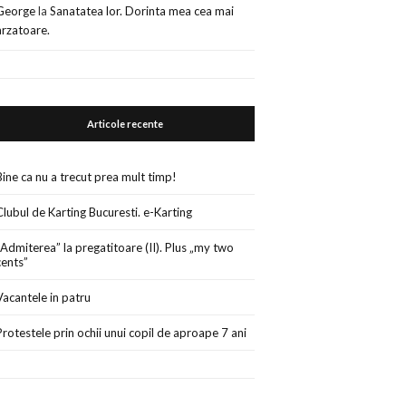
George
la
Sanatatea lor. Dorinta mea cea mai
arzatoare.
Articole recente
Bine ca nu a trecut prea mult timp!
Clubul de Karting Bucuresti. e-Karting
„Admiterea” la pregatitoare (II). Plus „my two
cents”
Vacantele in patru
Protestele prin ochii unui copil de aproape 7 ani