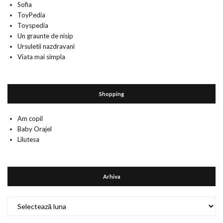
Sofia
ToyPedia
Toyspedia
Un graunte de nisip
Ursuletii nazdravani
Viata mai simpla
Shopping
Am copil
Baby Orajel
Lilutesa
Arhiva
Arhiva