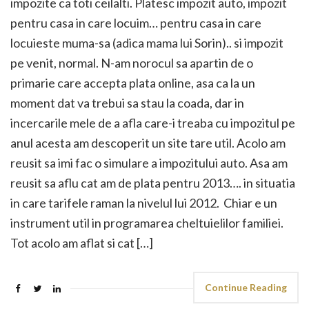
impozite ca toti ceilalti. Platesc impozit auto, impozit
pentru casa in care locuim… pentru casa in care
locuieste muma-sa (adica mama lui Sorin).. si impozit
pe venit, normal. N-am norocul sa apartin de o
primarie care accepta plata online, asa ca la un
moment dat va trebui sa stau la coada, dar in
incercarile mele de a afla care-i treaba cu impozitul pe
anul acesta am descoperit un site tare util. Acolo am
reusit sa imi fac o simulare a impozitului auto. Asa am
reusit sa aflu cat am de plata pentru 2013…. in situatia
in care tarifele raman la nivelul lui 2012. Chiar e un
instrument util in programarea cheltuielilor familiei.
Tot acolo am aflat si cat […]
Continue Reading