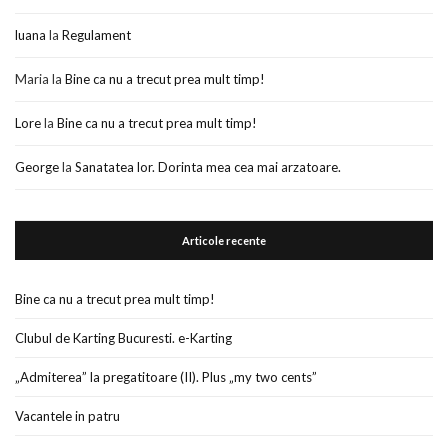
luana
la
Regulament
Maria
la
Bine ca nu a trecut prea mult timp!
Lore
la
Bine ca nu a trecut prea mult timp!
George
la
Sanatatea lor. Dorinta mea cea mai arzatoare.
Articole recente
Bine ca nu a trecut prea mult timp!
Clubul de Karting Bucuresti. e-Karting
„Admiterea” la pregatitoare (II). Plus „my two cents”
Vacantele in patru