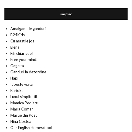
imi plac
Amalgam de ganduri
B24Kids
Cu mastile jos
Elena
Fifi chiar stie!
Free your mind!
Gagaita
Ganduri in dezordine
Hapi
Iubeste viata
Karioka
Luxul simplitatii
Mamica Pediatru
Maria Coman
Martie din Post
Nina Costea
Our English Homeschool