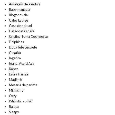
Amalgam de ganduri
Baby manager
Blogonovela
Calea Lactee
Casa de nebuni
Cateodata soare
Cristina Toma Cochinescu
Delphinas
Doua fete cucuiete
Gagaita
Ingerica
Ioana. Asa si Asa
Kabea
Laura Frunza
Madimih
Meseria de parinte
Mihnisme
Ozzy
Pitici dar voinici
Raluca
Sleepy