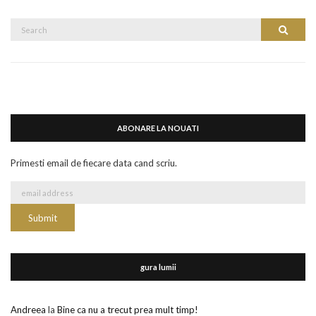
Search
Search
for:
ABONARE LA NOUATI
Primesti email de fiecare data cand scriu.
gura lumii
Andreea
la
Bine ca nu a trecut prea mult timp!