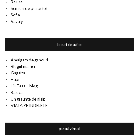
Raluca
Scrisori de peste tot
Sofia
Vavaly
locuri de suflet
Amalgam de ganduri
Blogul mamei
Gagaita
Hapi
LiluTesa – blog
Raluca
Un graunte de nisip
VIATA PE INDELETE
parcul virtual