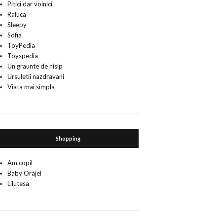
Pitici dar voinici
Raluca
Sleepy
Sofia
ToyPedia
Toyspedia
Un graunte de nisip
Ursuletii nazdravani
Viata mai simpla
Shopping
Am copil
Baby Orajel
Lilutesa