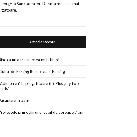
George
la
Sanatatea lor. Dorinta mea cea mai
arzatoare.
Articole recente
Bine ca nu a trecut prea mult timp!
Clubul de Karting Bucuresti. e-Karting
„Admiterea” la pregatitoare (II). Plus „my two
cents”
Vacantele in patru
Protestele prin ochii unui copil de aproape 7 ani