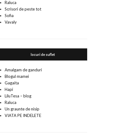
Raluca
Scrisori de peste tot
Sofia
Vavaly
locuri de suflet
Amalgam de ganduri
Blogul mamei
Gagaita
Hapi
LiluTesa – blog
Raluca
Un graunte de nisip
VIATA PE INDELETE