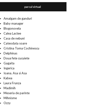
parcul virtual
Amalgam de ganduri
Baby manager
Blogonovela
Calea Lactee
Casa de nebuni
Cateodata soare
Cristina Toma Cochinescu
Delphinas
Doua fete cucuiete
Gagaita
Ingerica
Ioana. Asa si Asa
Kabea
Laura Frunza
Madimih
Meseria de parinte
Mihnisme
Ozzy