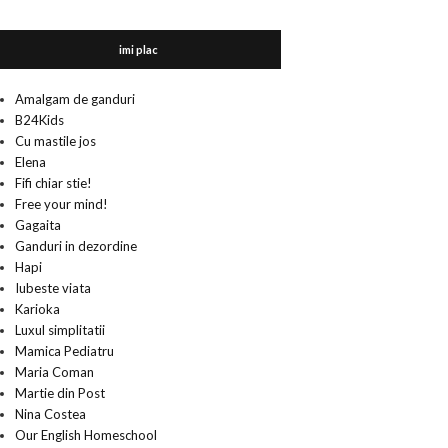
imi plac
Amalgam de ganduri
B24Kids
Cu mastile jos
Elena
Fifi chiar stie!
Free your mind!
Gagaita
Ganduri in dezordine
Hapi
Iubeste viata
Karioka
Luxul simplitatii
Mamica Pediatru
Maria Coman
Martie din Post
Nina Costea
Our English Homeschool