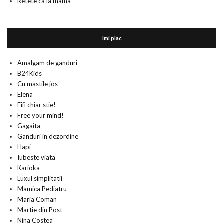
Retete ca la mama
imi plac
Amalgam de ganduri
B24Kids
Cu mastile jos
Elena
Fifi chiar stie!
Free your mind!
Gagaita
Ganduri in dezordine
Hapi
Iubeste viata
Karioka
Luxul simplitatii
Mamica Pediatru
Maria Coman
Martie din Post
Nina Costea