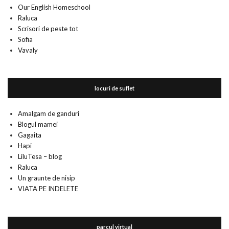
Our English Homeschool
Raluca
Scrisori de peste tot
Sofia
Vavaly
locuri de suflet
Amalgam de ganduri
Blogul mamei
Gagaita
Hapi
LiluTesa – blog
Raluca
Un graunte de nisip
VIATA PE INDELETE
parcul virtual