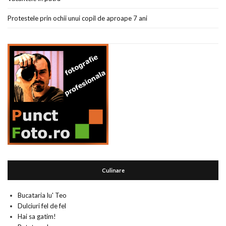
Protestele prin ochii unui copil de aproape 7 ani
Culinare
Bucataria lu' Teo
Dulciuri fel de fel
Hai sa gatim!