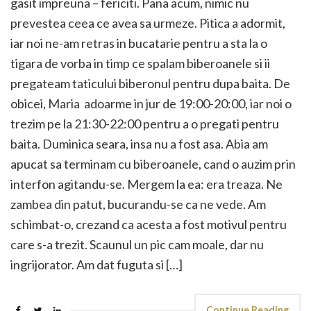
gasit impreuna – fericiti. Pana acum, nimic nu
prevestea ceea ce avea sa urmeze. Pitica a adormit,
iar noi ne-am retras in bucatarie pentru a sta la o
tigara de vorba in timp ce spalam biberoanele si ii
pregateam taticului biberonul pentru dupa baita. De
obicei, Maria adoarme in jur de 19:00-20:00, iar noi o
trezim pe la 21:30-22:00 pentru a o pregati pentru
baita. Duminica seara, insa nu a fost asa. Abia am
apucat sa terminam cu biberoanele, cand o auzim prin
interfon agitandu-se. Mergem la ea: era treaza. Ne
zambea din patut, bucurandu-se ca ne vede. Am
schimbat-o, crezand ca acesta a fost motivul pentru
care s-a trezit. Scaunul un pic cam moale, dar nu
ingrijorator. Am dat fuguta si […]
Continue Reading