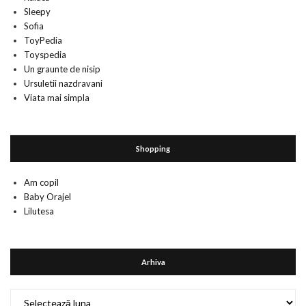
Sleepy
Sofia
ToyPedia
Toyspedia
Un graunte de nisip
Ursuletii nazdravani
Viata mai simpla
Shopping
Am copil
Baby Orajel
Lilutesa
Arhiva
Arhiva