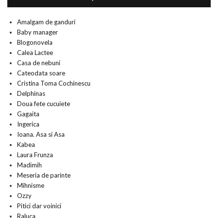
Amalgam de ganduri
Baby manager
Blogonovela
Calea Lactee
Casa de nebuni
Cateodata soare
Cristina Toma Cochinescu
Delphinas
Doua fete cucuiete
Gagaita
Ingerica
Ioana. Asa si Asa
Kabea
Laura Frunza
Madimih
Meseria de parinte
Mihnisme
Ozzy
Pitici dar voinici
Raluca