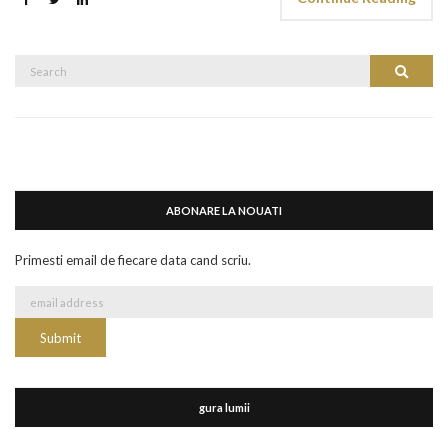
Search
Search
for:
ABONARE LA NOUATI
Primesti email de fiecare data cand scriu.
gura lumii