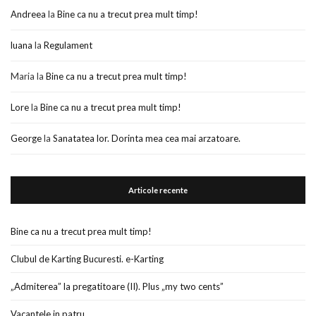
Andreea
la
Bine ca nu a trecut prea mult timp!
luana
la
Regulament
Maria
la
Bine ca nu a trecut prea mult timp!
Lore
la
Bine ca nu a trecut prea mult timp!
George
la
Sanatatea lor. Dorinta mea cea mai arzatoare.
Articole recente
Bine ca nu a trecut prea mult timp!
Clubul de Karting Bucuresti. e-Karting
„Admiterea” la pregatitoare (II). Plus „my two cents”
Vacantele in patru