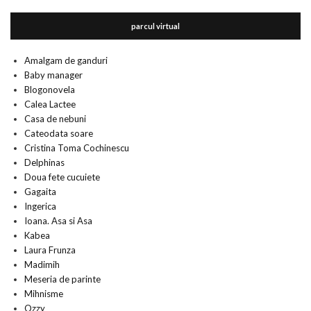
parcul virtual
Amalgam de ganduri
Baby manager
Blogonovela
Calea Lactee
Casa de nebuni
Cateodata soare
Cristina Toma Cochinescu
Delphinas
Doua fete cucuiete
Gagaita
Ingerica
Ioana. Asa si Asa
Kabea
Laura Frunza
Madimih
Meseria de parinte
Mihnisme
Ozzy