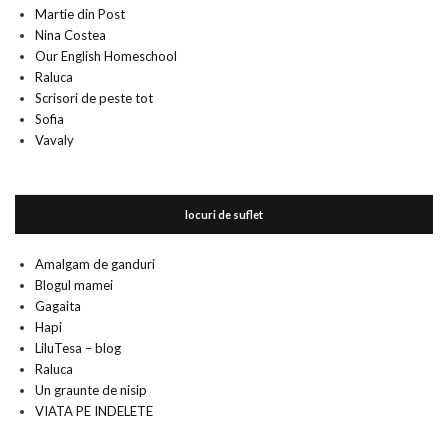
Martie din Post
Nina Costea
Our English Homeschool
Raluca
Scrisori de peste tot
Sofia
Vavaly
locuri de suflet
Amalgam de ganduri
Blogul mamei
Gagaita
Hapi
LiluTesa – blog
Raluca
Un graunte de nisip
VIATA PE INDELETE