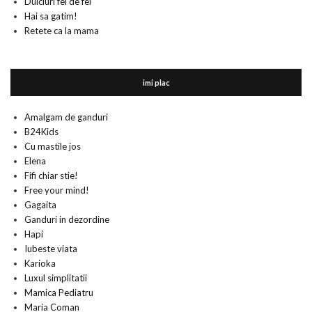
Dulciuri fel de fel
Hai sa gatim!
Retete ca la mama
imi plac
Amalgam de ganduri
B24Kids
Cu mastile jos
Elena
Fifi chiar stie!
Free your mind!
Gagaita
Ganduri in dezordine
Hapi
Iubeste viata
Karioka
Luxul simplitatii
Mamica Pediatru
Maria Coman