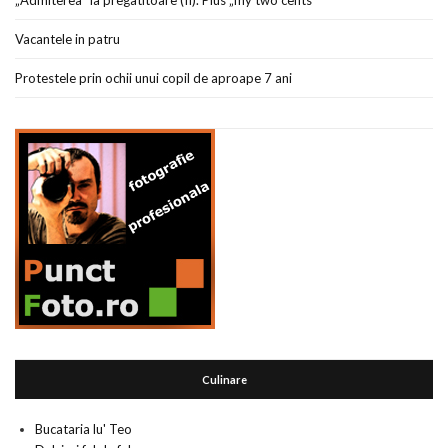
„Admiterea” la pregatitoare (II). Plus „my two cents”
Vacantele in patru
Protestele prin ochii unui copil de aproape 7 ani
Culinare
Bucataria lu' Teo