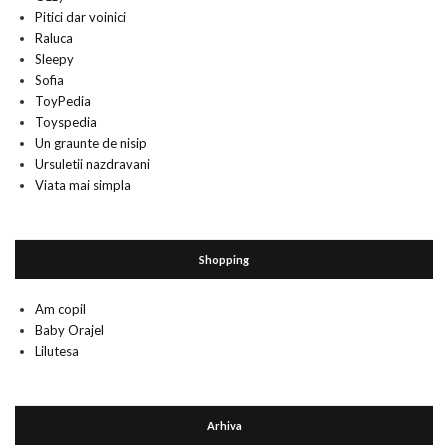
Pitici dar voinici
Raluca
Sleepy
Sofia
ToyPedia
Toyspedia
Un graunte de nisip
Ursuletii nazdravani
Viata mai simpla
Shopping
Am copil
Baby Orajel
Lilutesa
Arhiva