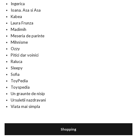
Ingerica
Ioana. Asa si Asa
Kabea
Laura Frunza
Madimih
Meseria de parinte
Mihnisme
Ozzy
Pitici dar voinici
Raluca
Sleepy
Sofia
ToyPedia
Toyspedia
Un graunte de nisip
Ursuletii nazdravani
Viata mai simpla
Shopping