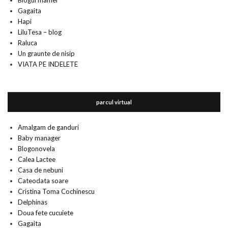
Blogul mamei
Gagaita
Hapi
LiluTesa – blog
Raluca
Un graunte de nisip
VIATA PE INDELETE
parcul virtual
Amalgam de ganduri
Baby manager
Blogonovela
Calea Lactee
Casa de nebuni
Cateodata soare
Cristina Toma Cochinescu
Delphinas
Doua fete cucuiete
Gagaita