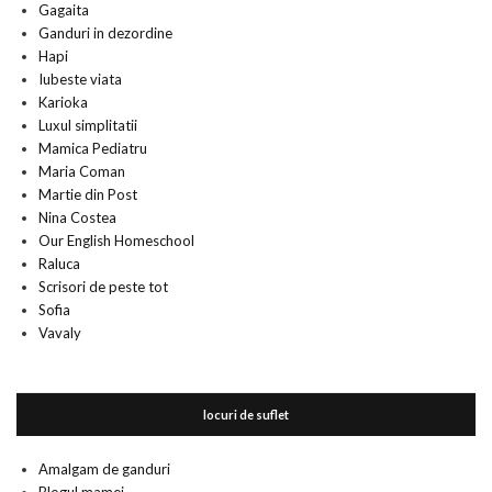
Gagaita
Ganduri in dezordine
Hapi
Iubeste viata
Karioka
Luxul simplitatii
Mamica Pediatru
Maria Coman
Martie din Post
Nina Costea
Our English Homeschool
Raluca
Scrisori de peste tot
Sofia
Vavaly
locuri de suflet
Amalgam de ganduri