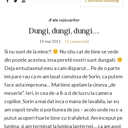
Continue Reading
d'ale cojocarilor
Dungi, dungi, dungi….
19 mai 2011
15 comentarii
Si nu sunt de la mine!!
Nu stiu cat de bine se vede
din pozele acestea, insa peretii nostri sunt dungati.
Deja entuziasmul meu a cam disparut… Pe de o parte
imi pare rau ca m-am lasat convinsa de Sorin, ca putem
face asta impreuna… Mai bine apelam la cineva „de
meserie”. Ieri, in cea de-a 8-a zi de lucru la camera
copiilor, Sorin a mai dat inca o mana de lavabila, iar eu
am vopsit tevile si portiunea de jos – acolo unde nu s-a
putut acoperi foarte bine cu trafaletul. Am inceput pe
lumina, si am terminat la lumina lanternei… ca am avut