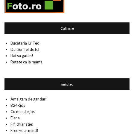
Culinare
Bucataria lu' Teo
Dulciuri fel de fel
Hai sa gatim!
Retete ca la mama
imi plac
Amalgam de ganduri
B24Kids
Cu mastile jos
Elena
Fifi chiar stie!
Free your mind!