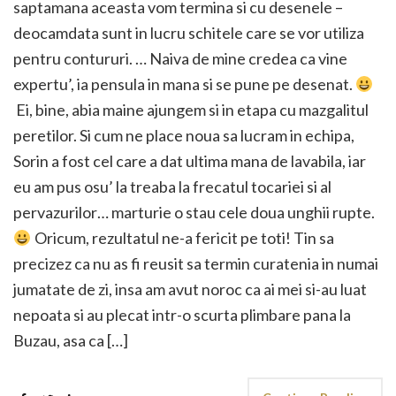
saptamana aceasta vom termina si cu desenele –
deocamdata sunt in lucru schitele care se vor utiliza
pentru contururi. … Naiva de mine credea ca vine
expertu’, ia pensula in mana si se pune pe desenat.
Ei, bine, abia maine ajungem si in etapa cu mazgalitul
peretilor. Si cum ne place noua sa lucram in echipa,
Sorin a fost cel care a dat ultima mana de lavabila, iar
eu am pus osu’ la treaba la frecatul tocariei si al
pervazurilor… marturie o stau cele doua unghii rupte.
Oricum, rezultatul ne-a fericit pe toti! Tin sa
precizez ca nu as fi reusit sa termin curatenia in numai
jumatate de zi, insa am avut noroc ca ai mei si-au luat
nepoata si au plecat intr-o scurta plimbare pana la
Buzau, asa ca […]