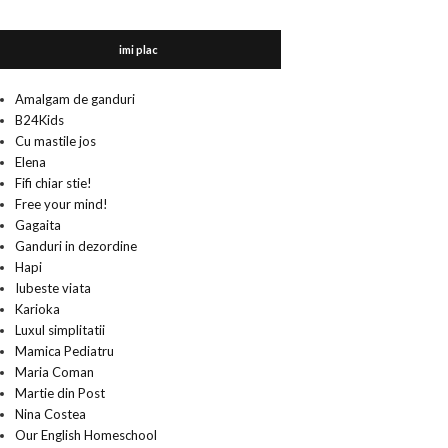
imi plac
Amalgam de ganduri
B24Kids
Cu mastile jos
Elena
Fifi chiar stie!
Free your mind!
Gagaita
Ganduri in dezordine
Hapi
Iubeste viata
Karioka
Luxul simplitatii
Mamica Pediatru
Maria Coman
Martie din Post
Nina Costea
Our English Homeschool