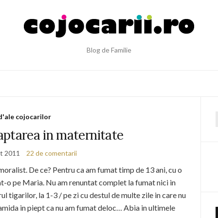
Blog de Familie
d'ale cojocarilor
f
aptarea in maternitate
t 2011
22 de comentarii
 moralist. De ce? Pentru ca am fumat timp de 13 ani, cu o
t-o pe Maria. Nu am renuntat complet la fumat nici in
 tigarilor, la 1-3 / pe zi cu destul de multe zile in care nu
amida in piept ca nu am fumat deloc… Abia in ultimele