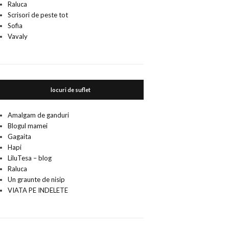
Raluca
Scrisori de peste tot
Sofia
Vavaly
locuri de suflet
Amalgam de ganduri
Blogul mamei
Gagaita
Hapi
LiluTesa – blog
Raluca
Un graunte de nisip
VIATA PE INDELETE