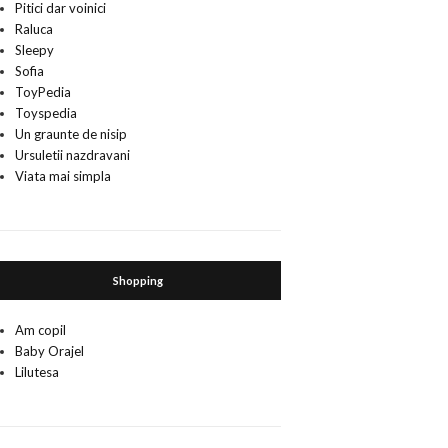
Pitici dar voinici
Raluca
Sleepy
Sofia
ToyPedia
Toyspedia
Un graunte de nisip
Ursuletii nazdravani
Viata mai simpla
Shopping
Am copil
Baby Orajel
Lilutesa