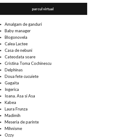
parcul virtual
Amalgam de ganduri
Baby manager
Blogonovela
Calea Lactee
Casa de nebuni
Cateodata soare
Cristina Toma Cochinescu
Delphinas
Doua fete cucuiete
Gagaita
Ingerica
Ioana. Asa si Asa
Kabea
Laura Frunza
Madimih
Meseria de parinte
Mihnisme
Ozzy