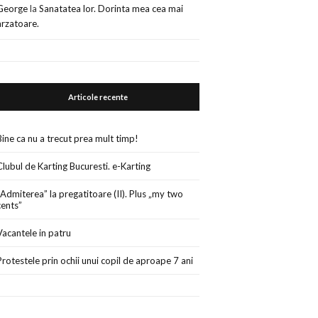
George
la
Sanatatea lor. Dorinta mea cea mai
arzatoare.
Articole recente
Bine ca nu a trecut prea mult timp!
Clubul de Karting Bucuresti. e-Karting
„Admiterea” la pregatitoare (II). Plus „my two
cents”
Vacantele in patru
Protestele prin ochii unui copil de aproape 7 ani