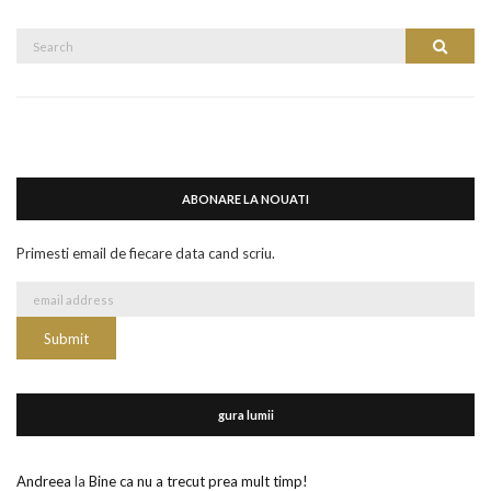
Search
Search
for:
ABONARE LA NOUATI
Primesti email de fiecare data cand scriu.
gura lumii
Andreea
la
Bine ca nu a trecut prea mult timp!