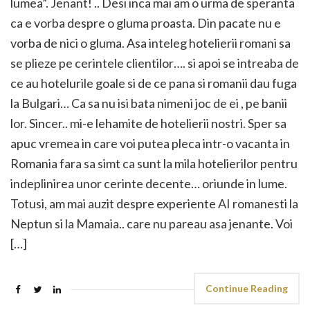
lumea”. Jenant! .. Desi inca mai am o urma de speranta
ca e vorba despre o gluma proasta. Din pacate nu e
vorba de nici o gluma. Asa inteleg hotelierii romani sa
se plieze pe cerintele clientilor…. si apoi se intreaba de
ce au hotelurile goale si de ce pana si romanii dau fuga
la Bulgari… Ca sa nu isi bata nimeni joc de ei , pe banii
lor. Sincer.. mi-e lehamite de hotelierii nostri. Sper sa
apuc vremea in care voi putea pleca intr-o vacanta in
Romania fara sa simt ca sunt la mila hotelierilor pentru
indeplinirea unor cerinte decente… oriunde in lume.
Totusi, am mai auzit despre experiente AI romanesti la
Neptun si la Mamaia.. care nu pareau asa jenante. Voi
[…]
Continue Reading