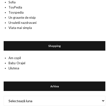
Sofia
ToyPedia
Toyspedia
Un graunte de nisip
Ursuletii nazdravani
Viata mai simpla
Shopping
Am copil
Baby Orajel
Lilutesa
Arhiva
Arhiva