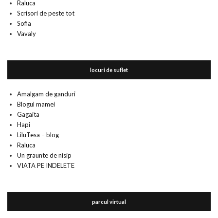
Raluca
Scrisori de peste tot
Sofia
Vavaly
locuri de suflet
Amalgam de ganduri
Blogul mamei
Gagaita
Hapi
LiluTesa – blog
Raluca
Un graunte de nisip
VIATA PE INDELETE
parcul virtual