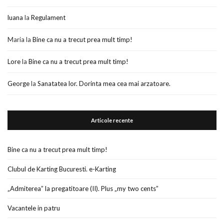
luana
la
Regulament
Maria
la
Bine ca nu a trecut prea mult timp!
Lore
la
Bine ca nu a trecut prea mult timp!
George
la
Sanatatea lor. Dorinta mea cea mai arzatoare.
Articole recente
Bine ca nu a trecut prea mult timp!
Clubul de Karting Bucuresti. e-Karting
„Admiterea” la pregatitoare (II). Plus „my two cents”
Vacantele in patru