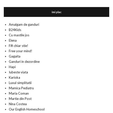
imi plac
Amalgam de ganduri
B24Kids
Cu mastile jos
Elena
Fifi chiar stie!
Free your mind!
Gagaita
Ganduri in dezordine
Hapi
Iubeste viata
Karioka
Luxul simplitatii
Mamica Pediatru
Maria Coman
Martie din Post
Nina Costea
Our English Homeschool