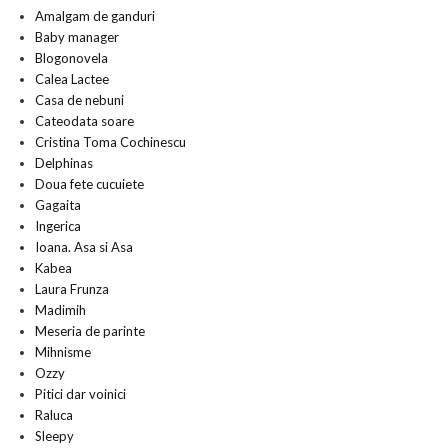
Amalgam de ganduri
Baby manager
Blogonovela
Calea Lactee
Casa de nebuni
Cateodata soare
Cristina Toma Cochinescu
Delphinas
Doua fete cucuiete
Gagaita
Ingerica
Ioana. Asa si Asa
Kabea
Laura Frunza
Madimih
Meseria de parinte
Mihnisme
Ozzy
Pitici dar voinici
Raluca
Sleepy