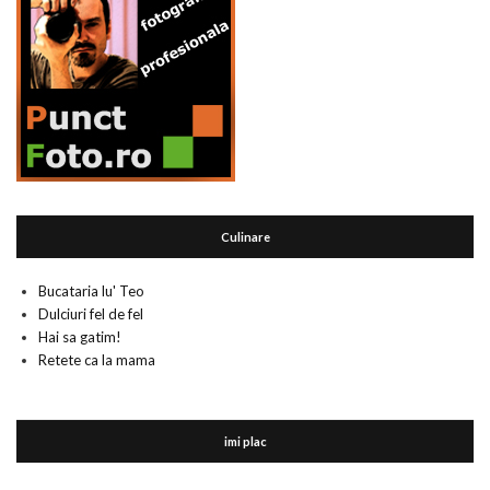
Culinare
Bucataria lu' Teo
Dulciuri fel de fel
Hai sa gatim!
Retete ca la mama
imi plac