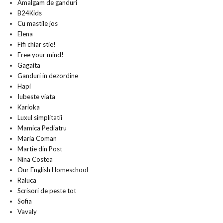
Amalgam de ganduri
B24Kids
Cu mastile jos
Elena
Fifi chiar stie!
Free your mind!
Gagaita
Ganduri in dezordine
Hapi
Iubeste viata
Karioka
Luxul simplitatii
Mamica Pediatru
Maria Coman
Martie din Post
Nina Costea
Our English Homeschool
Raluca
Scrisori de peste tot
Sofia
Vavaly