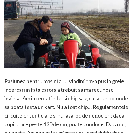
Pasiunea pentru masini a lui Vladimir m-a pus la grele
incercari in fata carora a trebuit sa ma recunosc
invinsa. Am incercat in fel si chip sa gasesc un loc unde
sa poata testa un kart. Nu a fost chip… Regulamentele
circuitelor sunt clare si nu lasa loc de negocieri: daca
copilul are peste 130 de cm, poate conduce. Daca nu,
nu poate. Am apelat la varianta unui card dublu dar nu