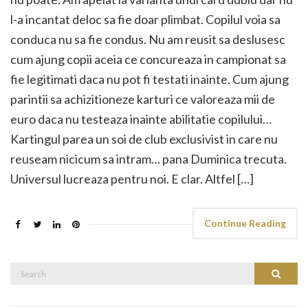
l-a incantat deloc sa fie doar plimbat. Copilul voia sa
conduca nu sa fie condus. Nu am reusit sa deslusesc
cum ajung copii aceia ce concureaza in campionat sa
fie legitimati daca nu pot fi testati inainte. Cum ajung
parintii sa achizitioneze karturi ce valoreaza mii de
euro daca nu testeaza inainte abilitatie copilului…
Kartingul parea un soi de club exclusivist in care nu
reuseam nicicum sa intram… pana Duminica trecuta.
Universul lucreaza pentru noi. E clar. Altfel […]
Continue Reading
Search
Search
for: