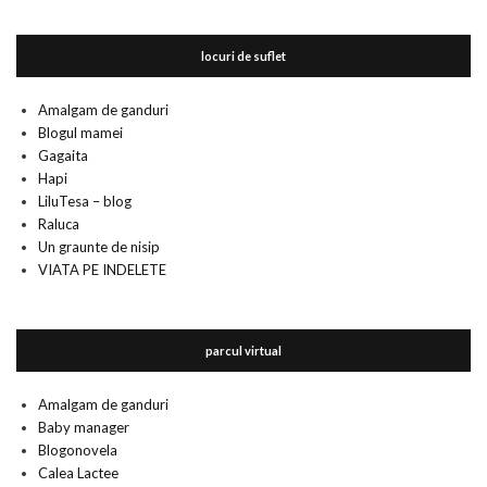
locuri de suflet
Amalgam de ganduri
Blogul mamei
Gagaita
Hapi
LiluTesa – blog
Raluca
Un graunte de nisip
VIATA PE INDELETE
parcul virtual
Amalgam de ganduri
Baby manager
Blogonovela
Calea Lactee