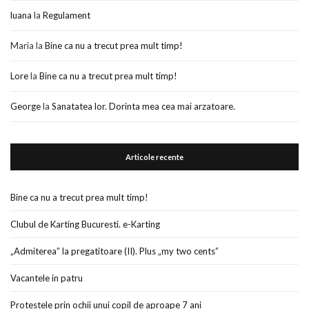
luana
la
Regulament
Maria
la
Bine ca nu a trecut prea mult timp!
Lore
la
Bine ca nu a trecut prea mult timp!
George
la
Sanatatea lor. Dorinta mea cea mai arzatoare.
Articole recente
Bine ca nu a trecut prea mult timp!
Clubul de Karting Bucuresti. e-Karting
„Admiterea” la pregatitoare (II). Plus „my two cents”
Vacantele in patru
Protestele prin ochii unui copil de aproape 7 ani