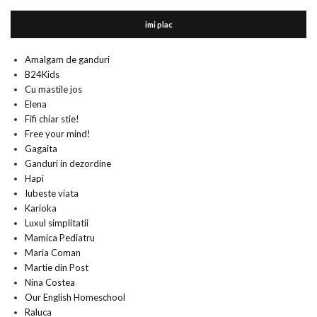
imi plac
Amalgam de ganduri
B24Kids
Cu mastile jos
Elena
Fifi chiar stie!
Free your mind!
Gagaita
Ganduri in dezordine
Hapi
Iubeste viata
Karioka
Luxul simplitatii
Mamica Pediatru
Maria Coman
Martie din Post
Nina Costea
Our English Homeschool
Raluca