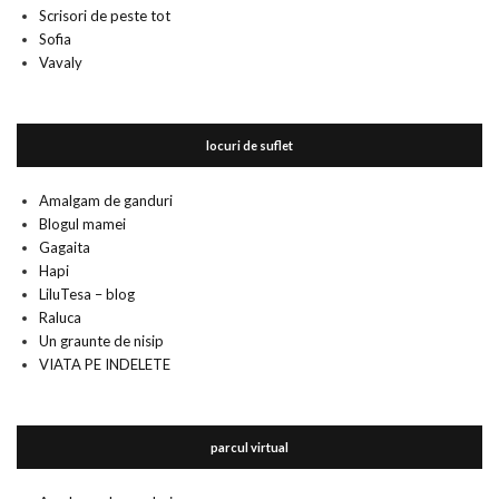
Scrisori de peste tot
Sofia
Vavaly
locuri de suflet
Amalgam de ganduri
Blogul mamei
Gagaita
Hapi
LiluTesa – blog
Raluca
Un graunte de nisip
VIATA PE INDELETE
parcul virtual