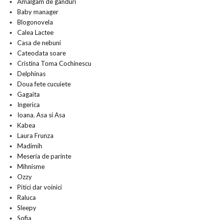
Amalgam de ganduri
Baby manager
Blogonovela
Calea Lactee
Casa de nebuni
Cateodata soare
Cristina Toma Cochinescu
Delphinas
Doua fete cucuiete
Gagaita
Ingerica
Ioana. Asa si Asa
Kabea
Laura Frunza
Madimih
Meseria de parinte
Mihnisme
Ozzy
Pitici dar voinici
Raluca
Sleepy
Sofia