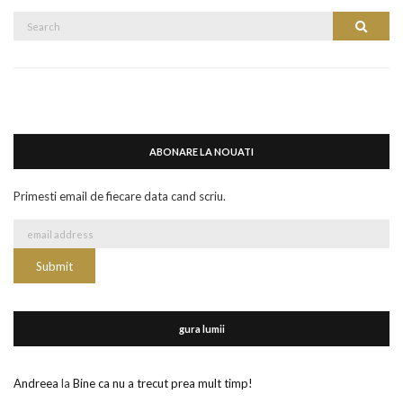
Search
Search
for:
ABONARE LA NOUATI
Primesti email de fiecare data cand scriu.
gura lumii
Andreea
la
Bine ca nu a trecut prea mult timp!