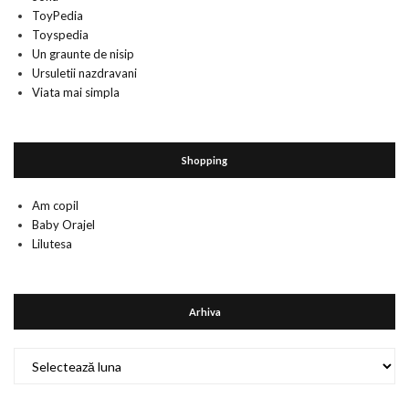
ToyPedia
Toyspedia
Un graunte de nisip
Ursuletii nazdravani
Viata mai simpla
Shopping
Am copil
Baby Orajel
Lilutesa
Arhiva
Arhiva