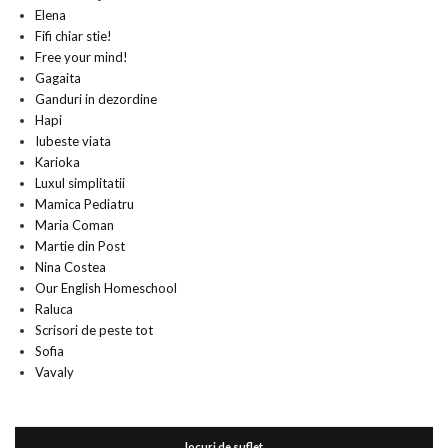
Elena
Fifi chiar stie!
Free your mind!
Gagaita
Ganduri in dezordine
Hapi
Iubeste viata
Karioka
Luxul simplitatii
Mamica Pediatru
Maria Coman
Martie din Post
Nina Costea
Our English Homeschool
Raluca
Scrisori de peste tot
Sofia
Vavaly
locuri de suflet