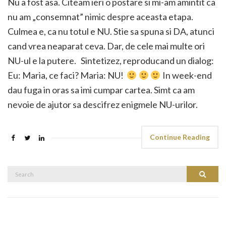
Nu a fost asa. Citeam ieri o postare si mi-am amintit ca
nu am „consemnat” nimic despre aceasta etapa.
Culmea e, ca nu totul e NU. Stie sa spuna si DA, atunci
cand vrea neaparat ceva. Dar, de cele mai multe ori
NU-ul e la putere. Sintetizez, reproducand un dialog:
Eu: Maria, ce faci? Maria: NU!
In week-end
dau fuga in oras sa imi cumpar cartea. Simt ca am
nevoie de ajutor sa descifrez enigmele NU-urilor.
Continue Reading
Search
Search
for: