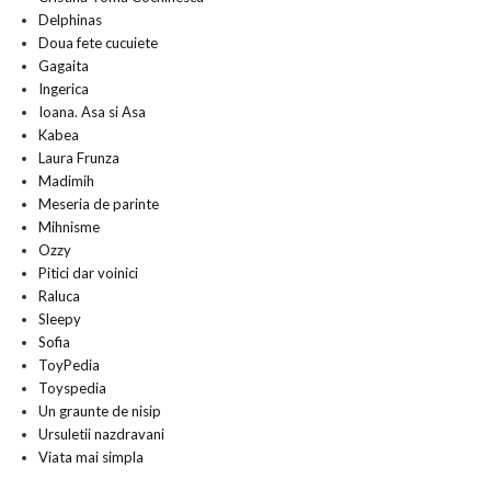
Delphinas
Doua fete cucuiete
Gagaita
Ingerica
Ioana. Asa si Asa
Kabea
Laura Frunza
Madimih
Meseria de parinte
Mihnisme
Ozzy
Pitici dar voinici
Raluca
Sleepy
Sofia
ToyPedia
Toyspedia
Un graunte de nisip
Ursuletii nazdravani
Viata mai simpla