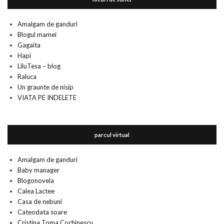
Amalgam de ganduri
Blogul mamei
Gagaita
Hapi
LiluTesa – blog
Raluca
Un graunte de nisip
VIATA PE INDELETE
parcul virtual
Amalgam de ganduri
Baby manager
Blogonovela
Calea Lactee
Casa de nebuni
Cateodata soare
Cristina Toma Cochinescu