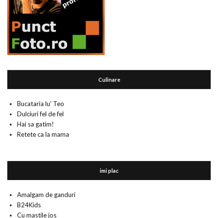
Culinare
Bucataria lu' Teo
Dulciuri fel de fel
Hai sa gatim!
Retete ca la mama
imi plac
Amalgam de ganduri
B24Kids
Cu mastile jos