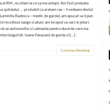
a al RM.. nu stiam la ce sa ma astept. Am fost preluata
a spitalului. … probabil ca aratam rau – ii vedeam destul
. Luminita Badescu – medic de garda), am apucat sa ii pun
imi recolteze sange si atunc am inceput sa vars in jeturi.
at un antivomitiv si calmante pentru durerile care ma
nterologul (dr. Ioana Panazan) de garda si […]
Continue Reading