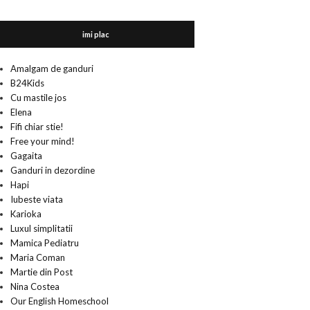
imi plac
Amalgam de ganduri
B24Kids
Cu mastile jos
Elena
Fifi chiar stie!
Free your mind!
Gagaita
Ganduri in dezordine
Hapi
Iubeste viata
Karioka
Luxul simplitatii
Mamica Pediatru
Maria Coman
Martie din Post
Nina Costea
Our English Homeschool