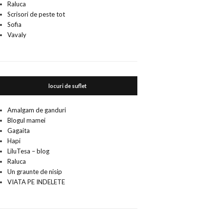
Raluca
Scrisori de peste tot
Sofia
Vavaly
locuri de suflet
Amalgam de ganduri
Blogul mamei
Gagaita
Hapi
LiluTesa – blog
Raluca
Un graunte de nisip
VIATA PE INDELETE