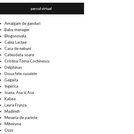
parcul virtual
Amalgam de ganduri
Baby manager
Blogonovela
Calea Lactee
Casa de nebuni
Cateodata soare
Cristina Toma Cochinescu
Delphinas
Doua fete cucuiete
Gagaita
Ingerica
Ioana. Asa si Asa
Kabea
Laura Frunza
Madimih
Meseria de parinte
Mihnisme
Ozzy