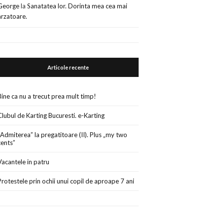
George
la
Sanatatea lor. Dorinta mea cea mai
arzatoare.
Articole recente
Bine ca nu a trecut prea mult timp!
Clubul de Karting Bucuresti. e-Karting
„Admiterea” la pregatitoare (II). Plus „my two
cents”
Vacantele in patru
Protestele prin ochii unui copil de aproape 7 ani