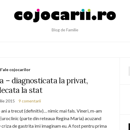
Blog de Familie
d'ale cojocarilor
f
a – diagnosticata la privat,
decata la stat
ilie 2015
9 comentarii
ni a trecut (definitiv)… nimic mai fals. Vineri, m-am
 Euroclinic (parte din reteaua Regina Maria) acuzand
criza de gastrita imi imaginam eu. A fost pentru prima