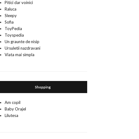
Pitici dar voinici
Raluca
Sleepy
Sofia
ToyPedia
Toyspedia
Un graunte de nisip
Ursuletii nazdravani
Viata mai simpla
Shopping
Am copil
Baby Orajel
Lilutesa