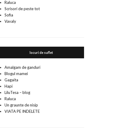
Raluca
Scrisori de peste tot
Sofia
Vavaly
locuri de suflet
Amalgam de ganduri
Blogul mamei
Gagaita
Hapi
LiluTesa – blog
Raluca
Un graunte de nisip
VIATA PE INDELETE