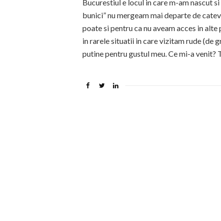
Bucurestiul e locul in care m-am nascut si
bunici” nu mergeam mai departe de cateva 
poate si pentru ca nu aveam acces in alte p
in rarele situatii in care vizitam rude (de
putine pentru gustul meu. Ce mi-a venit?