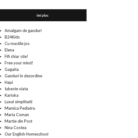
imi plac
Amalgam de ganduri
B24Kids
Cu mastile jos
Elena
Fifi chiar stie!
Free your mind!
Gagaita
Ganduri in dezordine
Hapi
Iubeste viata
Karioka
Luxul simplitatii
Mamica Pediatru
Maria Coman
Martie din Post
Nina Costea
Our English Homeschool