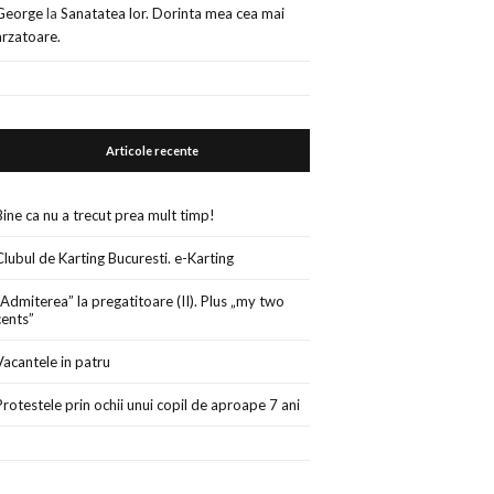
George
la
Sanatatea lor. Dorinta mea cea mai
arzatoare.
Articole recente
Bine ca nu a trecut prea mult timp!
Clubul de Karting Bucuresti. e-Karting
„Admiterea” la pregatitoare (II). Plus „my two
cents”
Vacantele in patru
Protestele prin ochii unui copil de aproape 7 ani