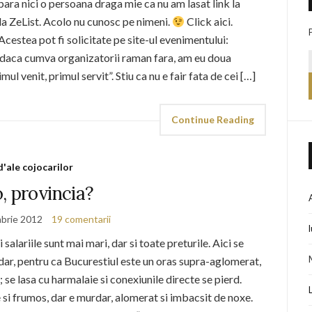
para nici o persoana draga mie ca nu am lasat link la
e la ZeList. Acolo nu cunosc pe nimeni.
Click aici.
Acestea pot fi solicitate pe site-ul evenimentului:
 daca cumva organizatorii raman fara, am eu doua
mul venit, primul servit”. Stiu ca nu e fair fata de cei […]
Continue Reading
d'ale cojocarilor
o, provincia?
brie 2012
19 comentarii
 salariile sunt mai mari, dar si toate preturile. Aici se
ar, pentru ca Bucurestiul este un oras supra-aglomerat,
e lasa cu harmalaie si conexiunile directe se pierd.
e si frumos, dar e murdar, alomerat si imbacsit de noxe.