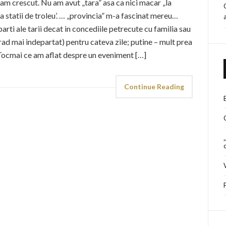
 am crescut. Nu am avut „tara” asa ca nici macar „la
statii de troleu’. … „provincia” m-a fascinat mereu…
arti ale tarii decat in concediile petrecute cu familia sau
 grad mai indepartat) pentru cateva zile; putine – mult prea
 Tocmai ce am aflat despre un eveniment […]
Continue Reading