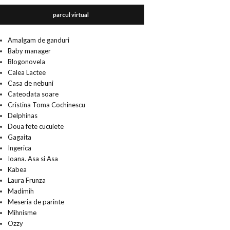
parcul virtual
Amalgam de ganduri
Baby manager
Blogonovela
Calea Lactee
Casa de nebuni
Cateodata soare
Cristina Toma Cochinescu
Delphinas
Doua fete cucuiete
Gagaita
Ingerica
Ioana. Asa si Asa
Kabea
Laura Frunza
Madimih
Meseria de parinte
Mihnisme
Ozzy