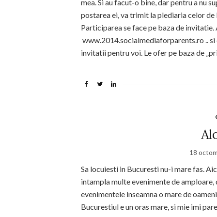
mea. Si au facut-o bine, dar pentru a nu su
postarea ei, va trimit la plediaria celor d
Participarea se face pe baza de invitatie. 
www.2014.socialmediaforparents.ro .. si
invitatii pentru voi. Le ofer pe baza de „pri
Al
18 octom
Sa locuiesti in Bucuresti nu-i mare fas. Aici
intampla multe evenimente de amploare, d
evenimentele inseamna o mare de oameni; s
Bucurestiul e un oras mare, si mie imi par