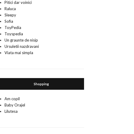
Pitici dar voinici
Raluca
Sleepy
Sofia
ToyPedia
Toyspedia
Un graunte de nisip
Ursuletii nazdravani
Viata mai simpla
Shopping
Am copil
Baby Orajel
Lilutesa