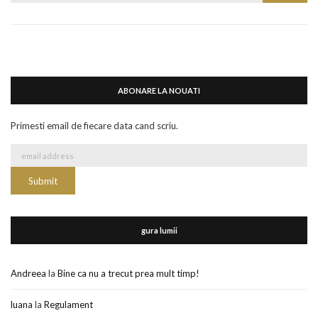
for:
ABONARE LA NOUATI
Primesti email de fiecare data cand scriu.
gura lumii
Andreea
la
Bine ca nu a trecut prea mult timp!
luana
la
Regulament