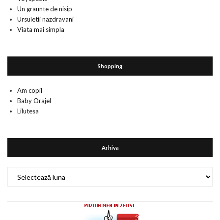
Un graunte de nisip
Ursuletii nazdravani
Viata mai simpla
Shopping
Am copil
Baby Orajel
Lilutesa
Arhiva
Arhiva