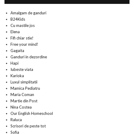
Amalgam de ganduri
B24Kids
Cu mastile jos
Elena
Fifi chiar stie!
Free your mind!
Gagaita
Ganduri in dezordine
Hapi
Iubeste viata
Karioka
Luxul simplitatii
Mamica Pediatru
Maria Coman
Martie din Post
Nina Costea
Our English Homeschool
Raluca
Scrisori de peste tot
Sofia