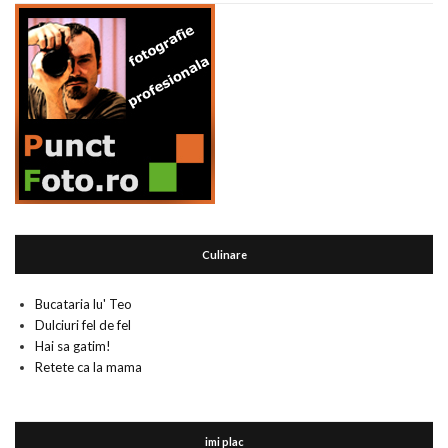
Culinare
Bucataria lu' Teo
Dulciuri fel de fel
Hai sa gatim!
Retete ca la mama
imi plac