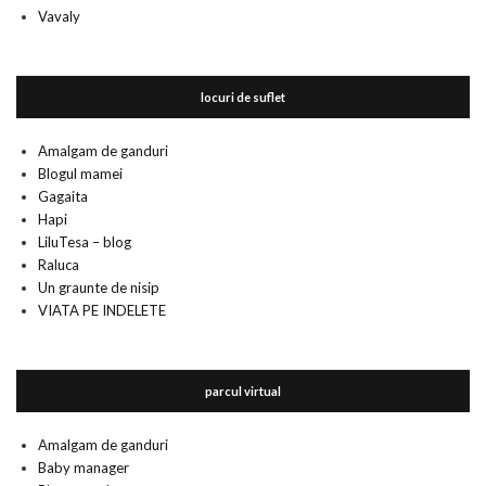
Vavaly
locuri de suflet
Amalgam de ganduri
Blogul mamei
Gagaita
Hapi
LiluTesa – blog
Raluca
Un graunte de nisip
VIATA PE INDELETE
parcul virtual
Amalgam de ganduri
Baby manager