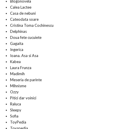
Blogonovela
Calea Lactee
Casa de nebuni
Cateodata soare
Cristina Toma Cochinescu
Delphinas
Doua fete cucuiete
Gagaita
Ingerica
Ioana. Asa si Asa
Kabea
Laura Frunza
Madimih
Meseria de parinte
Mihnisme
Ozzy
Pitici dar voinici
Raluca
Sleepy
Sofia
ToyPedia
Toyspedia