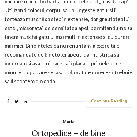
imi pare mai putin barbar decat celebrul „tras de cap”.
Utilizand colacul, corpul sau alungeste gatul si ii
forteaza muschii sa stea in extensie, dar greutatea lui
este „micsorata” de densitatea apei, permitandu-ne sa
tinem muschii gatului mai mult in extensie si cu dureri
mai mici. Bineinteles ca nu renuntam la exercitiile
recomandate de kinetoterapeut, dar nu strica sa
incercam si asa. Lui pare sa ii placa … primele zece
minute, dupa care se lasa doborat de durere si trebuie
sa il scoatem din cada.
Continue Reading
Maria
Ortopedice – de bine