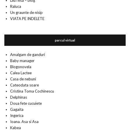
LiluTesa – blog
Raluca
Un graunte de nisip
VIATA PE INDELETE
parcul virtual
Amalgam de ganduri
Baby manager
Blogonovela
Calea Lactee
Casa de nebuni
Cateodata soare
Cristina Toma Cochinescu
Delphinas
Doua fete cucuiete
Gagaita
Ingerica
Ioana. Asa si Asa
Kabea