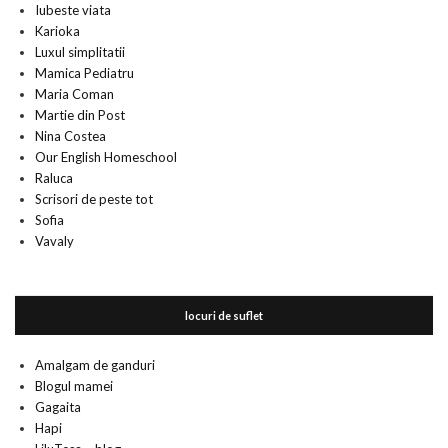
Iubeste viata
Karioka
Luxul simplitatii
Mamica Pediatru
Maria Coman
Martie din Post
Nina Costea
Our English Homeschool
Raluca
Scrisori de peste tot
Sofia
Vavaly
locuri de suflet
Amalgam de ganduri
Blogul mamei
Gagaita
Hapi