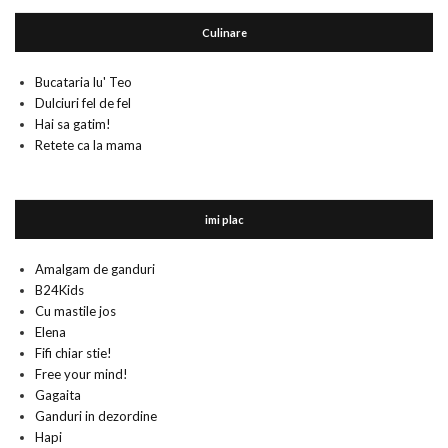
Culinare
Bucataria lu' Teo
Dulciuri fel de fel
Hai sa gatim!
Retete ca la mama
imi plac
Amalgam de ganduri
B24Kids
Cu mastile jos
Elena
Fifi chiar stie!
Free your mind!
Gagaita
Ganduri in dezordine
Hapi