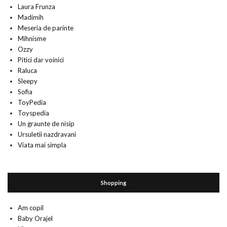
Laura Frunza
Madimih
Meseria de parinte
Mihnisme
Ozzy
Pitici dar voinici
Raluca
Sleepy
Sofia
ToyPedia
Toyspedia
Un graunte de nisip
Ursuletii nazdravani
Viata mai simpla
Shopping
Am copil
Baby Orajel