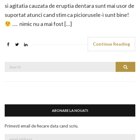
si agitatia cauzata de eruptia dentara sunt mai usor de
suportat atunci cand stim ca piciorusele-i sunt bine!
…. nimic nu a mai fost […]
Continue Reading
Search
Search
for:
ABONARE LA NOUATI
Primesti email de fiecare data cand scriu.