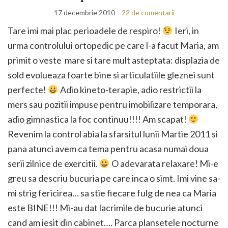
17 decembrie 2010
22 de comentarii
Tare imi mai plac perioadele de respiro!
Ieri, in
urma controlului ortopedic pe care l-a facut Maria, am
primit o veste mare si tare mult asteptata: displazia de
sold evolueaza foarte bine si articulatiile gleznei sunt
perfecte!
Adio kineto-terapie, adio restrictii la
mers sau pozitii impuse pentru imobilizare temporara,
adio gimnastica la foc continuu!!!! Am scapat!
Revenim la control abia la sfarsitul lunii Martie 2011 si
pana atunci avem ca tema pentru acasa numai doua
serii zilnice de exercitii.
O adevarata relaxare! Mi-e
greu sa descriu bucuria pe care inca o simt. Imi vine sa-
mi strig fericirea… sa stie fiecare fulg de nea ca Maria
este BINE!!! Mi-au dat lacrimile de bucurie atunci
cand am iesit din cabinet…. Parca plansetele nocturne