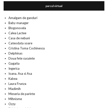
parcul virtual
Amalgam de ganduri
Baby manager
Blogonovela
Calea Lactee
Casa de nebuni
Cateodata soare
Cristina Toma Cochinescu
Delphinas
Doua fete cucuiete
Gagaita
Ingerica
Ioana. Asa si Asa
Kabea
Laura Frunza
Madimih
Meseria de parinte
Mihnisme
Ozzy