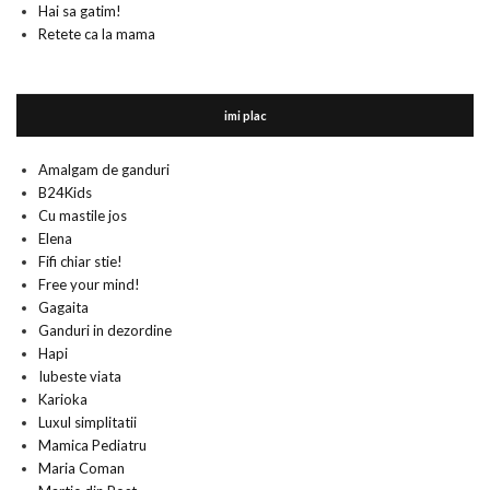
Hai sa gatim!
Retete ca la mama
imi plac
Amalgam de ganduri
B24Kids
Cu mastile jos
Elena
Fifi chiar stie!
Free your mind!
Gagaita
Ganduri in dezordine
Hapi
Iubeste viata
Karioka
Luxul simplitatii
Mamica Pediatru
Maria Coman