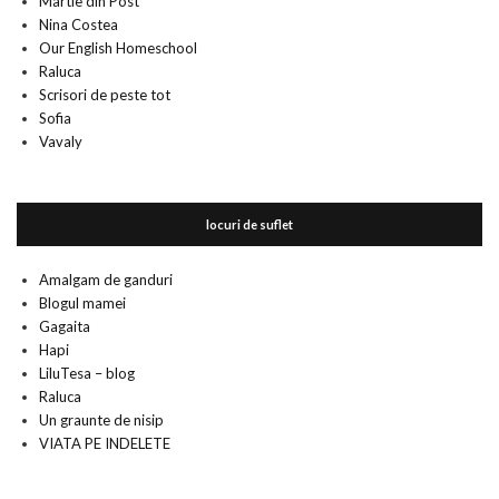
Martie din Post
Nina Costea
Our English Homeschool
Raluca
Scrisori de peste tot
Sofia
Vavaly
locuri de suflet
Amalgam de ganduri
Blogul mamei
Gagaita
Hapi
LiluTesa – blog
Raluca
Un graunte de nisip
VIATA PE INDELETE