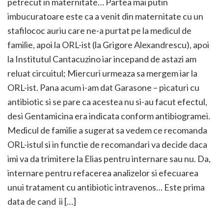
petrecut in maternitate… Partea mai putin
imbucuratoare este ca a venit din maternitate cu un
stafilococ auriu care ne-a purtat pe la medicul de
familie, apoi la ORL-ist (la Grigore Alexandrescu), apoi
la Institutul Cantacuzino iar incepand de astazi am
reluat circuitul; Miercuri urmeaza sa mergem iar la
ORL-ist. Pana acum i-am dat Garasone – picaturi cu
antibiotic si se pare ca acestea nu si-au facut efectul,
desi Gentamicina era indicata conform antibiogramei.
Medicul de familie a sugerat sa vedem ce recomanda
ORL-istul si in functie de recomandari va decide daca
imi va da trimitere la Elias pentru internare sau nu. Da,
internare pentru refacerea analizelor si efecuarea
unui tratament cu antibiotic intravenos… Este prima
data de cand ii […]