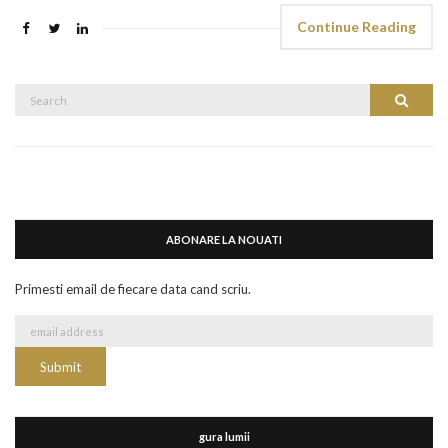
Continue Reading
Search
Search
for:
ABONARE LA NOUATI
Primesti email de fiecare data cand scriu.
gura lumii