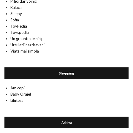
Pitici dar voinici
Raluca
Sleepy
Sofia
ToyPedia
Toyspedia
Un graunte de nisip
Ursuletii nazdravani
Viata mai simpla
Shopping
Am copil
Baby Orajel
Lilutesa
Arhiva