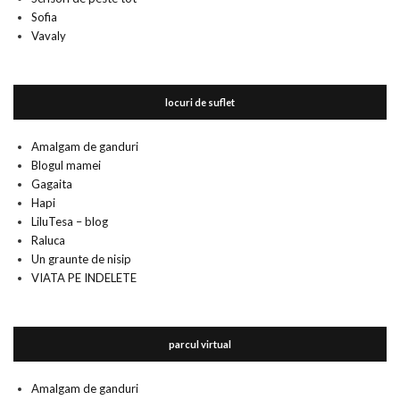
Sofia
Vavaly
locuri de suflet
Amalgam de ganduri
Blogul mamei
Gagaita
Hapi
LiluTesa – blog
Raluca
Un graunte de nisip
VIATA PE INDELETE
parcul virtual
Amalgam de ganduri