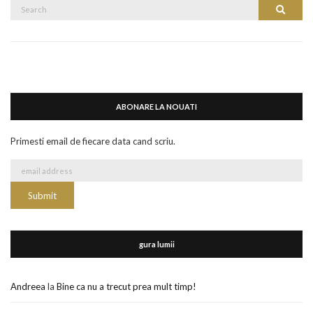
Search
Search
for:
ABONARE LA NOUATI
Primesti email de fiecare data cand scriu.
gura lumii
Andreea
la
Bine ca nu a trecut prea mult timp!