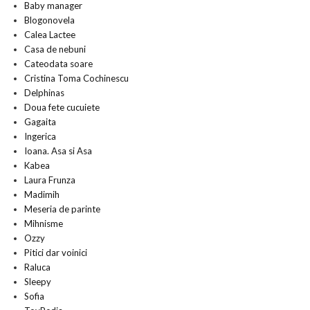
Baby manager
Blogonovela
Calea Lactee
Casa de nebuni
Cateodata soare
Cristina Toma Cochinescu
Delphinas
Doua fete cucuiete
Gagaita
Ingerica
Ioana. Asa si Asa
Kabea
Laura Frunza
Madimih
Meseria de parinte
Mihnisme
Ozzy
Pitici dar voinici
Raluca
Sleepy
Sofia