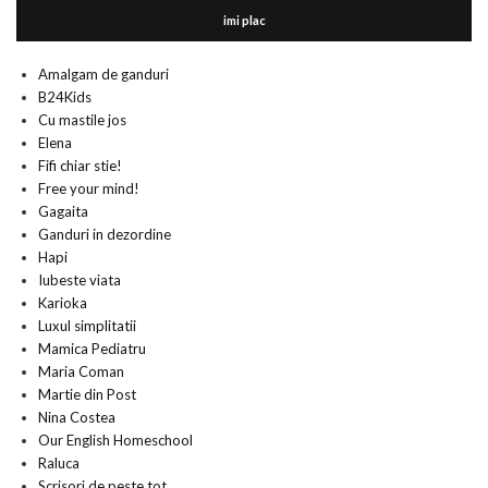
imi plac
Amalgam de ganduri
B24Kids
Cu mastile jos
Elena
Fifi chiar stie!
Free your mind!
Gagaita
Ganduri in dezordine
Hapi
Iubeste viata
Karioka
Luxul simplitatii
Mamica Pediatru
Maria Coman
Martie din Post
Nina Costea
Our English Homeschool
Raluca
Scrisori de peste tot