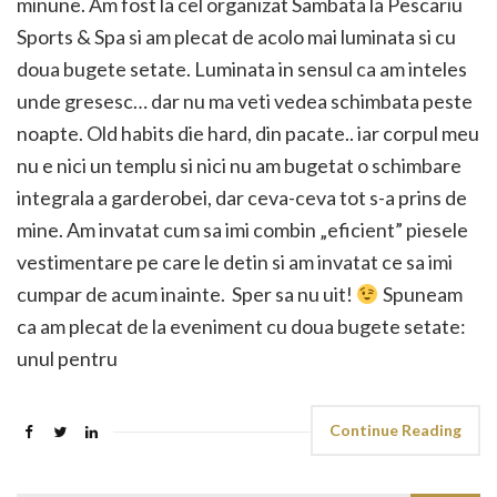
minune. Am fost la cel organizat Sambata la Pescariu
Sports & Spa si am plecat de acolo mai luminata si cu
doua bugete setate. Luminata in sensul ca am inteles
unde gresesc… dar nu ma veti vedea schimbata peste
noapte. Old habits die hard, din pacate.. iar corpul meu
nu e nici un templu si nici nu am bugetat o schimbare
integrala a garderobei, dar ceva-ceva tot s-a prins de
mine. Am invatat cum sa imi combin „eficient” piesele
vestimentare pe care le detin si am invatat ce sa imi
cumpar de acum inainte. Sper sa nu uit!
Spuneam
ca am plecat de la eveniment cu doua bugete setate:
unul pentru
Continue Reading