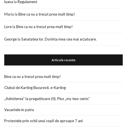
luana
la
Regulament
Maria
la
Bine ca nu a trecut prea mult timp!
Lore
la
Bine ca nu a trecut prea mult timp!
George
la
Sanatatea lor. Dorinta mea cea mai arzatoare.
Articole recente
Bine ca nu a trecut prea mult timp!
Clubul de Karting Bucuresti. e-Karting
„Admiterea” la pregatitoare (II). Plus „my two cents”
Vacantele in patru
Protestele prin ochii unui copil de aproape 7 ani