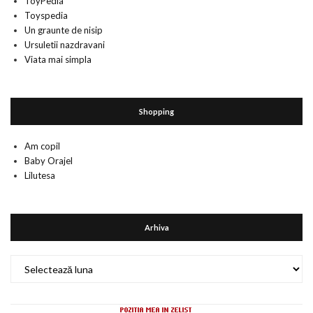
ToyPedia
Toyspedia
Un graunte de nisip
Ursuletii nazdravani
Viata mai simpla
Shopping
Am copil
Baby Orajel
Lilutesa
Arhiva
Arhiva