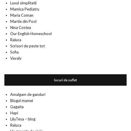
Luxul simplitatii
Mamica Pediatru
Maria Coman
Martie din Post
Nina Costea
Our English Homeschool
Raluca
Scrisori de peste tot
Sofia
Vavaly
locuri de suflet
Amalgam de ganduri
Blogul mamei
Gagaita
Hapi
LiluTesa – blog
Raluca