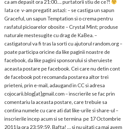
ca am depasit ora 21:00…. purtatorii stiu de ce?!
Iata ce v-am pregatit astazi: – se castiga un sapun
Graceful, un sapun Temptation si o crema pentru
rasfatul picioarelor obosite – Crystal Mint; produse
naturale mestesugite cu drag de KaBea. –
castigatorul va fi tras la sorti cu ajutorul random.org –
poate participa oricine da like paginii noastre de
facebook, da like pagini sponsorului si sheruieste
aceasta postare pe facebook. Cei care nu detin cont
de facebook pot recomanda postarea altor trei
prieteni, prin e-mail, adaugand in CC si adresa
cojocarii.blog[at]gmail.com – inscrierile se fac prin
comentariu la aceasta postare, care trebuie sa
contina numele cu care ati dat like-urile si share-ul –
inscrierile incep acum si se termina pe 17 Octombrie
2011 la ora 23:59:59. Bafta! … si nu uitati ca mai avem