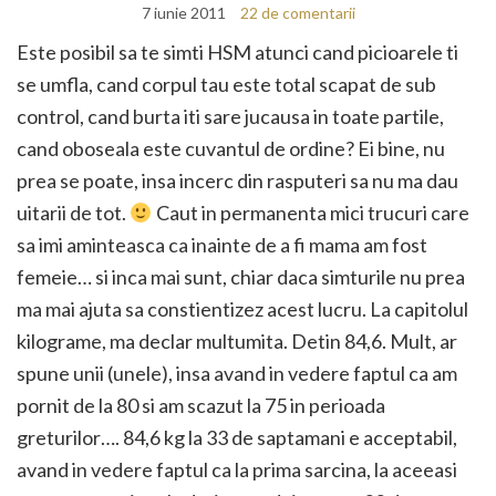
7 iunie 2011
22 de comentarii
Este posibil sa te simti HSM atunci cand picioarele ti
se umfla, cand corpul tau este total scapat de sub
control, cand burta iti sare jucausa in toate partile,
cand oboseala este cuvantul de ordine? Ei bine, nu
prea se poate, insa incerc din rasputeri sa nu ma dau
uitarii de tot.
Caut in permanenta mici trucuri care
sa imi aminteasca ca inainte de a fi mama am fost
femeie… si inca mai sunt, chiar daca simturile nu prea
ma mai ajuta sa constientizez acest lucru. La capitolul
kilograme, ma declar multumita. Detin 84,6. Mult, ar
spune unii (unele), insa avand in vedere faptul ca am
pornit de la 80 si am scazut la 75 in perioada
greturilor…. 84,6 kg la 33 de saptamani e acceptabil,
avand in vedere faptul ca la prima sarcina, la aceeasi