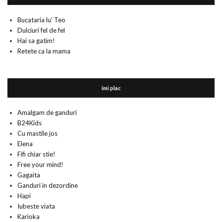
Bucataria lu' Teo
Dulciuri fel de fel
Hai sa gatim!
Retete ca la mama
imi plac
Amalgam de ganduri
B24Kids
Cu mastile jos
Elena
Fifi chiar stie!
Free your mind!
Gagaita
Ganduri in dezordine
Hapi
Iubeste viata
Karioka