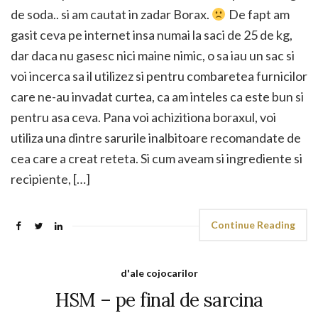
de soda.. si am cautat in zadar Borax.
De fapt am
gasit ceva pe internet insa numai la saci de 25 de kg,
dar daca nu gasesc nici maine nimic, o sa iau un sac si
voi incerca sa il utilizez si pentru combaretea furnicilor
care ne-au invadat curtea, ca am inteles ca este bun si
pentru asa ceva. Pana voi achizitiona boraxul, voi
utiliza una dintre sarurile inalbitoare recomandate de
cea care a creat reteta. Si cum aveam si ingrediente si
recipiente, […]
Continue Reading
d'ale cojocarilor
HSM – pe final de sarcina