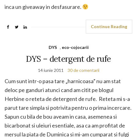
inca un giveaway in desfasurare.
Continue Reading
DYS
,
eco-cojocarii
DYS – detergent de rufe
14 iunie 2011
30 de comentarii
Cum sunt intr-o pasa tare „harnicoasa” nu am stat
deloc pe ganduri atunci cand am citit pe blogul
Herbine o reteta de detergent de rufe. Reteta mi s-a
parut tare simpla si potrivita pentru o prima incercare.
Sapun cu bila de bou aveam in casa, asemenea si
bicarbonat si uleiuri esentiale, asa ca am profitat de
mersul la piata de Duminica si mi-am cumparat si fulgi