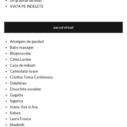
Un graunte de nisip
VIATA PE INDELETE
parcul virtual
Amalgam de ganduri
Baby manager
Blogonovela
Calea Lactee
Casa de nebuni
Cateodata soare
Cristina Toma Cochinescu
Delphinas
Doua fete cucuiete
Gagaita
Ingerica
Ioana. Asa si Asa
Kabea
Laura Frunza
Madimih