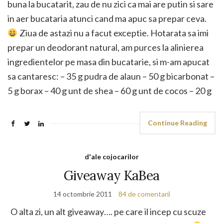
buna la bucatarit, zau de nu zici ca mai are putin si sare
in aer bucataria atunci cand ma apuc sa prepar ceva.
Ziua de astazi nu a facut exceptie. Hotarata sa imi
prepar un deodorant natural, am purces la alinierea
ingredientelor pe masa din bucatarie, si m-am apucat
sa cantaresc: – 35 g pudra de alaun – 50 g bicarbonat –
5 g borax – 40 g unt de shea – 60 g unt de cocos – 20 g
Continue Reading
d'ale cojocarilor
Giveaway KaBea
14 octombrie 2011
84 de comentarii
O alta zi, un alt giveaway…. pe care il incep cu scuze