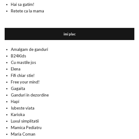
Hai sa gatim!
Retete ca la mama
imi plac
Amalgam de ganduri
B24Kids
Cu mastile jos
Elena
Fifi chiar stie!
Free your mind!
Gagaita
Ganduri in dezordine
Hapi
Iubeste viata
Karioka
Luxul simplitatii
Mamica Pediatru
Maria Coman