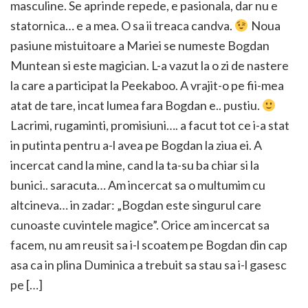
masculine. Se aprinde repede, e pasionala, dar nu e
statornica… e a mea. O sa ii treaca candva.
Noua
pasiune mistuitoare a Mariei se numeste Bogdan
Muntean si este magician. L-a vazut la o zi de nastere
la care a participat la Peekaboo. A vrajit-o pe fii-mea
atat de tare, incat lumea fara Bogdan e.. pustiu.
Lacrimi, rugaminti, promisiuni…. a facut tot ce i-a stat
in putinta pentru a-l avea pe Bogdan la ziua ei. A
incercat cand la mine, cand la ta-su ba chiar si la
bunici.. saracuta… Am incercat sa o multumim cu
altcineva… in zadar: „Bogdan este singurul care
cunoaste cuvintele magice”. Orice am incercat sa
facem, nu am reusit sa i-l scoatem pe Bogdan din cap
asa ca in plina Duminica a trebuit sa stau sa i-l gasesc
pe […]