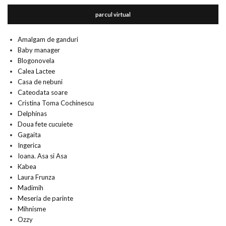
parcul virtual
Amalgam de ganduri
Baby manager
Blogonovela
Calea Lactee
Casa de nebuni
Cateodata soare
Cristina Toma Cochinescu
Delphinas
Doua fete cucuiete
Gagaita
Ingerica
Ioana. Asa si Asa
Kabea
Laura Frunza
Madimih
Meseria de parinte
Mihnisme
Ozzy