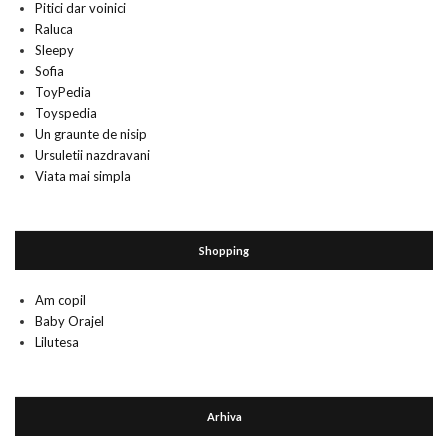
Pitici dar voinici
Raluca
Sleepy
Sofia
ToyPedia
Toyspedia
Un graunte de nisip
Ursuletii nazdravani
Viata mai simpla
Shopping
Am copil
Baby Orajel
Lilutesa
Arhiva