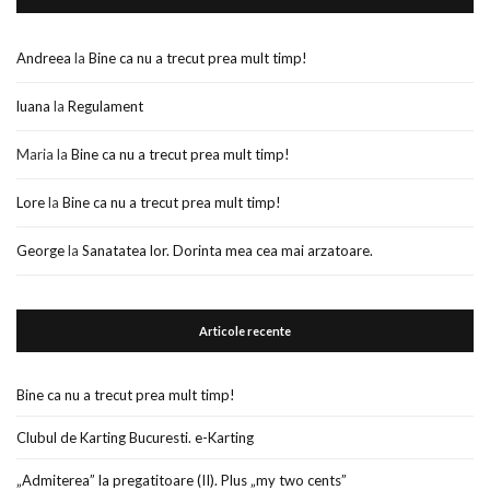
Andreea
la
Bine ca nu a trecut prea mult timp!
luana
la
Regulament
Maria
la
Bine ca nu a trecut prea mult timp!
Lore
la
Bine ca nu a trecut prea mult timp!
George
la
Sanatatea lor. Dorinta mea cea mai arzatoare.
Articole recente
Bine ca nu a trecut prea mult timp!
Clubul de Karting Bucuresti. e-Karting
„Admiterea” la pregatitoare (II). Plus „my two cents”