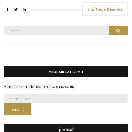
Continue Reading
Search
Search
for:
ABONARE LA NOUATI
Primesti email de fiecare data cand scriu.
gura lumii