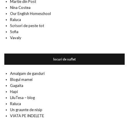
Martie din Post
Nina Costea
Our English Homeschool
Raluca
Scrisori de peste tot
Sofia
Vavaly
locuri de suflet
Amalgam de ganduri
Blogul mamei
Gagaita
Hapi
LiluTesa – blog
Raluca
Un graunte de nisip
VIATA PE INDELETE