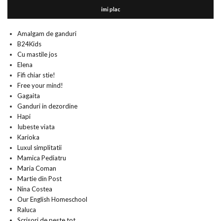
imi plac
Amalgam de ganduri
B24Kids
Cu mastile jos
Elena
Fifi chiar stie!
Free your mind!
Gagaita
Ganduri in dezordine
Hapi
Iubeste viata
Karioka
Luxul simplitatii
Mamica Pediatru
Maria Coman
Martie din Post
Nina Costea
Our English Homeschool
Raluca
Scrisori de peste tot