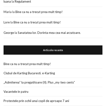
luana
la
Regulament
Maria
la
Bine ca nu a trecut prea mult timp!
Lore
la
Bine ca nu a trecut prea mult timp!
George
la
Sanatatea lor. Dorinta mea cea mai arzatoare.
Articole recente
Bine ca nu a trecut prea mult timp!
Clubul de Karting Bucuresti. e-Karting
„Admiterea” la pregatitoare (II). Plus „my two cents”
Vacantele in patru
Protestele prin ochii unui copil de aproape 7 ani