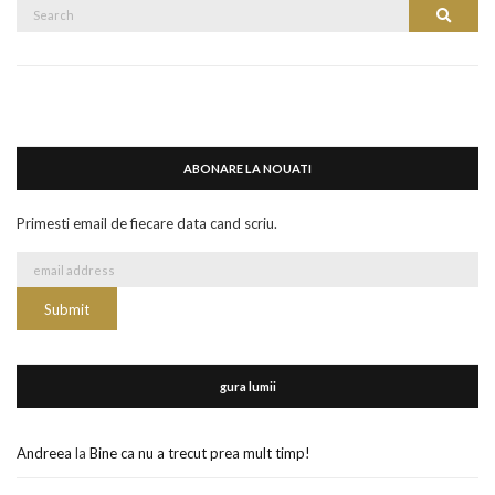
Search
Search
for:
ABONARE LA NOUATI
Primesti email de fiecare data cand scriu.
gura lumii
Andreea
la
Bine ca nu a trecut prea mult timp!