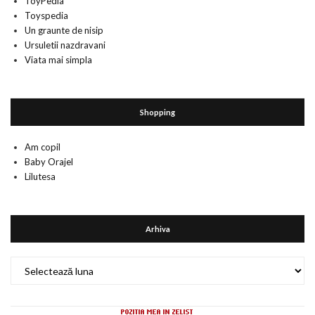
ToyPedia
Toyspedia
Un graunte de nisip
Ursuletii nazdravani
Viata mai simpla
Shopping
Am copil
Baby Orajel
Lilutesa
Arhiva
Arhiva