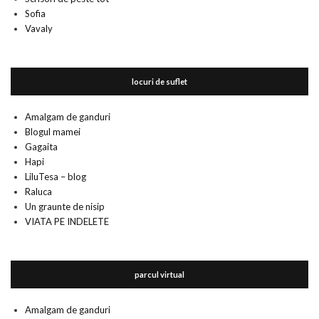
Sofia
Vavaly
locuri de suflet
Amalgam de ganduri
Blogul mamei
Gagaita
Hapi
LiluTesa – blog
Raluca
Un graunte de nisip
VIATA PE INDELETE
parcul virtual
Amalgam de ganduri