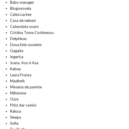
Baby manager
Blogonovela
Calea Lactee
Casa de nebuni
Cateodata soare
Cristina Toma Cochinescu
Delphinas
Doua fete cucuiete
Gagaita
Ingerica
Ioana. Asa si Asa
Kabea
Laura Frunza
Madimih
Meseria de parinte
Mihnisme
Ozzy
Pitici dar voinici
Raluca
Sleepy
Sofia