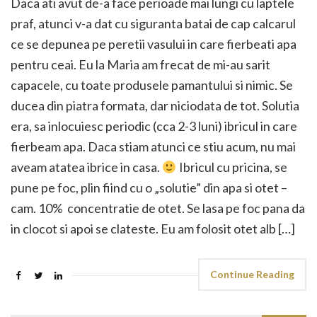
Daca ati avut de-a face perioade mai lungi cu laptele
praf, atunci v-a dat cu siguranta batai de cap calcarul
ce se depunea pe peretii vasului in care fierbeati apa
pentru ceai. Eu la Maria am frecat de mi-au sarit
capacele, cu toate produsele pamantului si nimic. Se
ducea din piatra formata, dar niciodata de tot. Solutia
era, sa inlocuiesc periodic (cca 2-3 luni) ibricul in care
fierbeam apa. Daca stiam atunci ce stiu acum, nu mai
aveam atatea ibrice in casa.
Ibricul cu pricina, se
pune pe foc, plin fiind cu o „solutie” din apa si otet –
cam. 10% concentratie de otet. Se lasa pe foc pana da
in clocot si apoi se clateste. Eu am folosit otet alb […]
Continue Reading