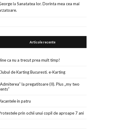
George
la
Sanatatea lor. Dorinta mea cea mai
arzatoare.
Articole recente
Bine ca nu a trecut prea mult timp!
Clubul de Karting Bucuresti. e-Karting
„Admiterea” la pregatitoare (II). Plus „my two
cents”
Vacantele in patru
Protestele prin ochii unui copil de aproape 7 ani