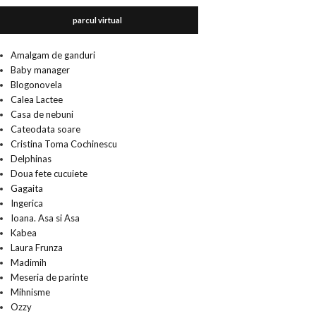
parcul virtual
Amalgam de ganduri
Baby manager
Blogonovela
Calea Lactee
Casa de nebuni
Cateodata soare
Cristina Toma Cochinescu
Delphinas
Doua fete cucuiete
Gagaita
Ingerica
Ioana. Asa si Asa
Kabea
Laura Frunza
Madimih
Meseria de parinte
Mihnisme
Ozzy