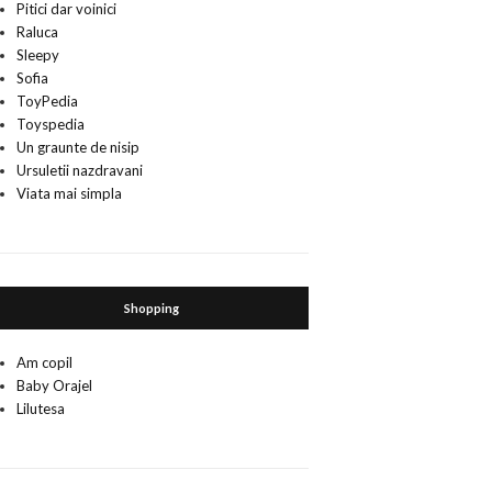
Pitici dar voinici
Raluca
Sleepy
Sofia
ToyPedia
Toyspedia
Un graunte de nisip
Ursuletii nazdravani
Viata mai simpla
Shopping
Am copil
Baby Orajel
Lilutesa