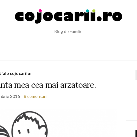
Blog de Familie
d'ale cojocarilor
f
inta mea cea mai arzatoare.
mbrie 2016
8 comentarii