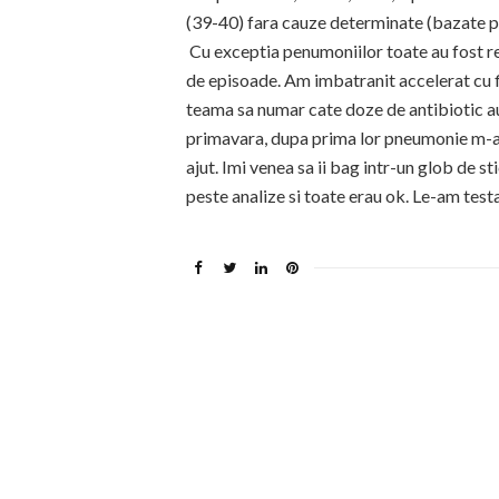
(39-40) fara cauze determinate (bazate pe
Cu exceptia penumoniilor toate au fost rec
de episoade. Am imbatranit accelerat cu fi
teama sa numar cate doze de antibiotic au l
primavara, dupa prima lor pneumonie m-am 
ajut. Imi venea sa ii bag intr-un glob de sti
peste analize si toate erau ok. Le-am testa