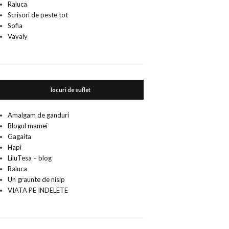
Raluca
Scrisori de peste tot
Sofia
Vavaly
locuri de suflet
Amalgam de ganduri
Blogul mamei
Gagaita
Hapi
LiluTesa – blog
Raluca
Un graunte de nisip
VIATA PE INDELETE