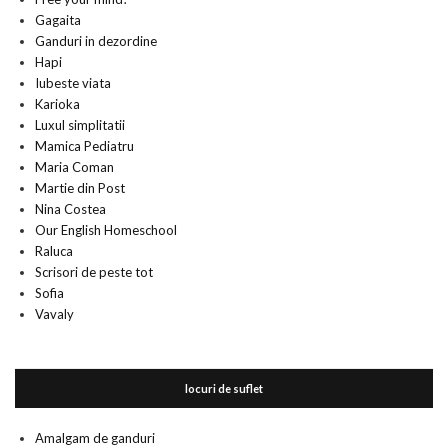
Gagaita
Ganduri in dezordine
Hapi
Iubeste viata
Karioka
Luxul simplitatii
Mamica Pediatru
Maria Coman
Martie din Post
Nina Costea
Our English Homeschool
Raluca
Scrisori de peste tot
Sofia
Vavaly
locuri de suflet
Amalgam de ganduri