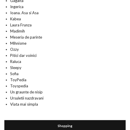
Gagaita
Ingerica
Ioana. Asa si Asa
Kabea
Laura Frunza
Madimih
Meseria de parinte
Mihnisme
Ozzy
Pitici dar voinici
Raluca
Sleepy
Sofia
ToyPedia
Toyspedia
Un graunte de nisip
Ursuletii nazdravani
Viata mai simpla
Shopping