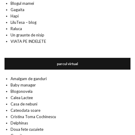
Blogul mamei
Gagaita
Hapi
LiluTesa – blog
Raluca
Un graunte de nisip
VIATA PE INDELETE
parcul virtual
Amalgam de ganduri
Baby manager
Blogonovela
Calea Lactee
Casa de nebuni
Cateodata soare
Cristina Toma Cochinescu
Delphinas
Doua fete cucuiete