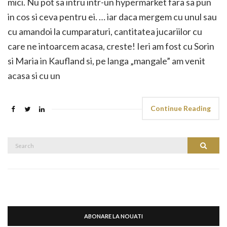
mici. Nu pot sa intru intr-un hypermarket fara sa pun
in cos si ceva pentru ei. … iar daca mergem cu unul sau
cu amandoi la cumparaturi, cantitatea jucariilor cu
care ne intoarcem acasa, creste! Ieri am fost cu Sorin
si Maria in Kaufland si, pe langa „mangale” am venit
acasa si cu un
Continue Reading
Search
Search
for:
ABONARE LA NOUATI