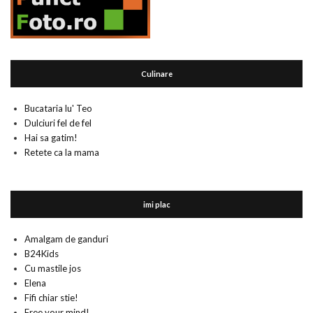
Culinare
Bucataria lu' Teo
Dulciuri fel de fel
Hai sa gatim!
Retete ca la mama
imi plac
Amalgam de ganduri
B24Kids
Cu mastile jos
Elena
Fifi chiar stie!
Free your mind!