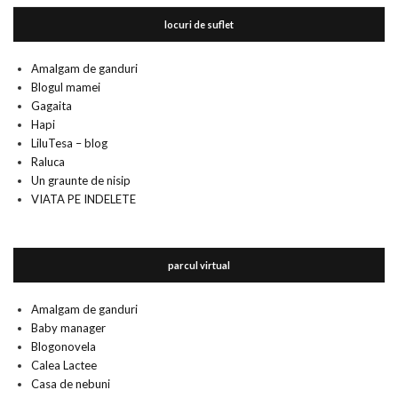
locuri de suflet
Amalgam de ganduri
Blogul mamei
Gagaita
Hapi
LiluTesa – blog
Raluca
Un graunte de nisip
VIATA PE INDELETE
parcul virtual
Amalgam de ganduri
Baby manager
Blogonovela
Calea Lactee
Casa de nebuni