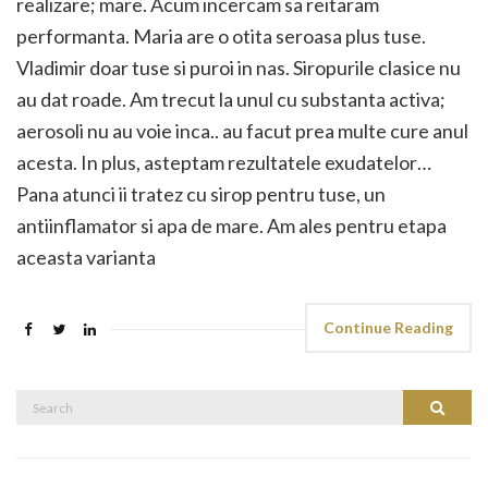
realizare; mare. Acum incercam sa reitaram
performanta. Maria are o otita seroasa plus tuse.
Vladimir doar tuse si puroi in nas. Siropurile clasice nu
au dat roade. Am trecut la unul cu substanta activa;
aerosoli nu au voie inca.. au facut prea multe cure anul
acesta. In plus, asteptam rezultatele exudatelor…
Pana atunci ii tratez cu sirop pentru tuse, un
antiinflamator si apa de mare. Am ales pentru etapa
aceasta varianta
Continue Reading
Search
Search
for: