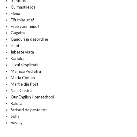
B24Kids
Cu mastile jos
Elena
Fifi chiar stie!
Free your mind!
Gagaita
Ganduri in dezordine
Hapi
Iubeste viata
Karioka
Luxul simplitatii
Mamica Pediatru
Maria Coman
Martie din Post
Nina Costea
Our English Homeschool
Raluca
Scrisori de peste tot
Sofia
Vavaly