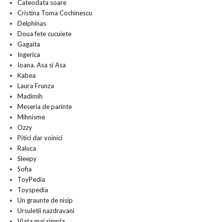
Cateodata soare
Cristina Toma Cochinescu
Delphinas
Doua fete cucuiete
Gagaita
Ingerica
Ioana. Asa si Asa
Kabea
Laura Frunza
Madimih
Meseria de parinte
Mihnisme
Ozzy
Pitici dar voinici
Raluca
Sleepy
Sofia
ToyPedia
Toyspedia
Un graunte de nisip
Ursuletii nazdravani
Viata mai simpla