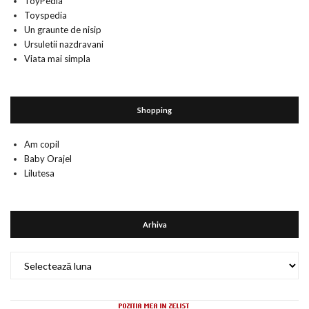
ToyPedia
Toyspedia
Un graunte de nisip
Ursuletii nazdravani
Viata mai simpla
Shopping
Am copil
Baby Orajel
Lilutesa
Arhiva
Arhiva