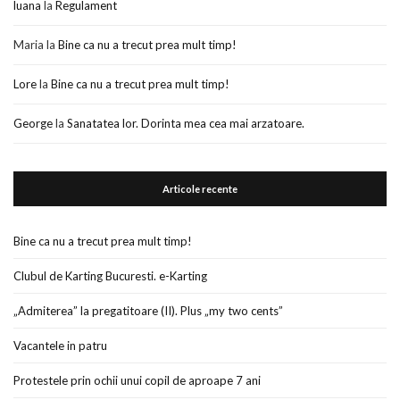
luana
la
Regulament
Maria
la
Bine ca nu a trecut prea mult timp!
Lore
la
Bine ca nu a trecut prea mult timp!
George
la
Sanatatea lor. Dorinta mea cea mai arzatoare.
Articole recente
Bine ca nu a trecut prea mult timp!
Clubul de Karting Bucuresti. e-Karting
„Admiterea” la pregatitoare (II). Plus „my two cents”
Vacantele in patru
Protestele prin ochii unui copil de aproape 7 ani