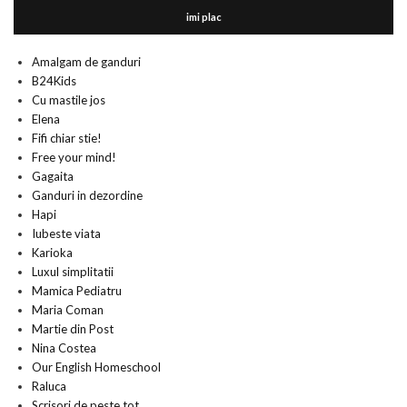
imi plac
Amalgam de ganduri
B24Kids
Cu mastile jos
Elena
Fifi chiar stie!
Free your mind!
Gagaita
Ganduri in dezordine
Hapi
Iubeste viata
Karioka
Luxul simplitatii
Mamica Pediatru
Maria Coman
Martie din Post
Nina Costea
Our English Homeschool
Raluca
Scrisori de peste tot