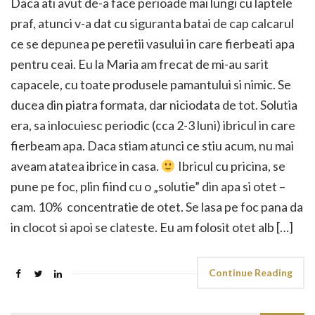
Daca ati avut de-a face perioade mai lungi cu laptele
praf, atunci v-a dat cu siguranta batai de cap calcarul
ce se depunea pe peretii vasului in care fierbeati apa
pentru ceai. Eu la Maria am frecat de mi-au sarit
capacele, cu toate produsele pamantului si nimic. Se
ducea din piatra formata, dar niciodata de tot. Solutia
era, sa inlocuiesc periodic (cca 2-3 luni) ibricul in care
fierbeam apa. Daca stiam atunci ce stiu acum, nu mai
aveam atatea ibrice in casa.
Ibricul cu pricina, se
pune pe foc, plin fiind cu o „solutie” din apa si otet –
cam. 10% concentratie de otet. Se lasa pe foc pana da
in clocot si apoi se clateste. Eu am folosit otet alb […]
Continue Reading