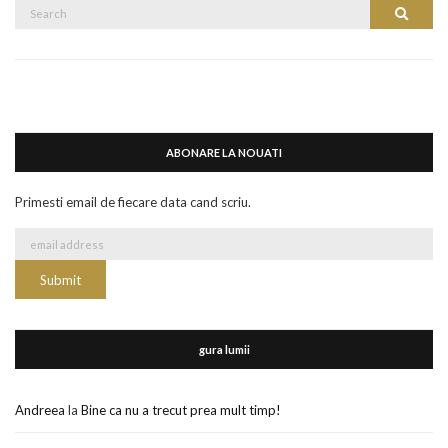
Search
Search
for:
ABONARE LA NOUATI
Primesti email de fiecare data cand scriu.
gura lumii
Andreea
la
Bine ca nu a trecut prea mult timp!