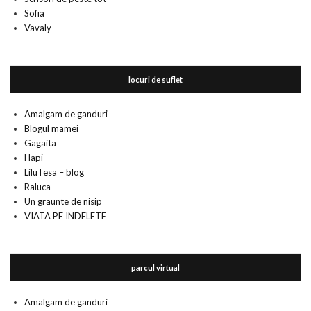
Sofia
Vavaly
locuri de suflet
Amalgam de ganduri
Blogul mamei
Gagaita
Hapi
LiluTesa – blog
Raluca
Un graunte de nisip
VIATA PE INDELETE
parcul virtual
Amalgam de ganduri