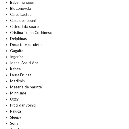
Baby manager
Blogonovela
Calea Lactee
Casa de nebuni
Cateodata soare
Cristina Toma Cochinescu
Delphinas
Doua fete cucuiete
Gagaita
Ingerica
Ioana. Asa si Asa
Kabea
Laura Frunza
Madimih
Meseria de parinte
Mihnisme
Ozzy
Pitici dar voinici
Raluca
Sleepy
Sofia