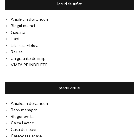
locuri de suflet
Amalgam de ganduri
Blogul mamei
Gagaita
Hapi
LiluTesa – blog
Raluca
Un graunte de nisip
VIATA PE INDELETE
parcul virtual
Amalgam de ganduri
Baby manager
Blogonovela
Calea Lactee
Casa de nebuni
Cateodata soare