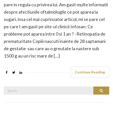
pare in regula cu privirea lui. Am gasit multe informatii
despre afectiunile oftalmologile ce pot aparea la
sugari, insa cel mai cuprinzator articol, mi se pare cel
pe care l-am gasit pe site-ul clinicii Infosan: Ce
probleme pot aparea intre 0 si 1 an ? · Retinopatia de
prematuritate Copiii nascuti inainte de 28 saptamani
de gestatie sau care au o greutate la nastere sub
1500 g au un risc mare de […]
Continue Reading
Search
Search
for: