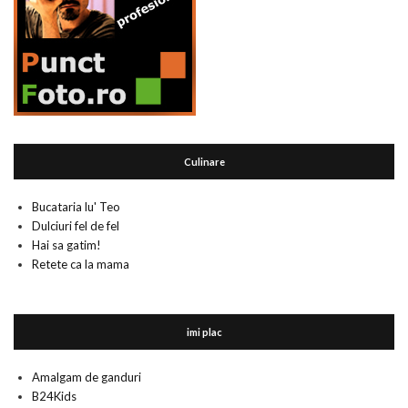
Culinare
Bucataria lu' Teo
Dulciuri fel de fel
Hai sa gatim!
Retete ca la mama
imi plac
Amalgam de ganduri
B24Kids