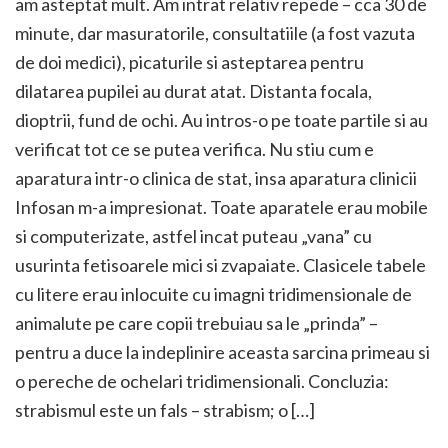
am asteptat mult. Am intrat relativ repede – cca 30 de
minute, dar masuratorile, consultatiile (a fost vazuta
de doi medici), picaturile si asteptarea pentru
dilatarea pupilei au durat atat. Distanta focala,
dioptrii, fund de ochi. Au intros-o pe toate partile si au
verificat tot ce se putea verifica. Nu stiu cum e
aparatura intr-o clinica de stat, insa aparatura clinicii
Infosan m-a impresionat. Toate aparatele erau mobile
si computerizate, astfel incat puteau „vana” cu
usurinta fetisoarele mici si zvapaiate. Clasicele tabele
cu litere erau inlocuite cu imagni tridimensionale de
animalute pe care copii trebuiau sa le „prinda” –
pentru a duce la indeplinire aceasta sarcina primeau si
o pereche de ochelari tridimensionali. Concluzia:
strabismul este un fals – strabism; o […]