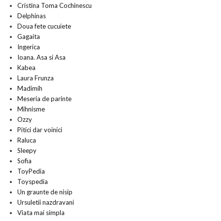
Cristina Toma Cochinescu
Delphinas
Doua fete cucuiete
Gagaita
Ingerica
Ioana. Asa si Asa
Kabea
Laura Frunza
Madimih
Meseria de parinte
Mihnisme
Ozzy
Pitici dar voinici
Raluca
Sleepy
Sofia
ToyPedia
Toyspedia
Un graunte de nisip
Ursuletii nazdravani
Viata mai simpla