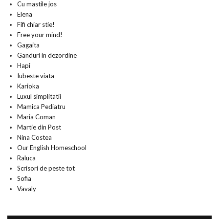
Cu mastile jos
Elena
Fifi chiar stie!
Free your mind!
Gagaita
Ganduri in dezordine
Hapi
Iubeste viata
Karioka
Luxul simplitatii
Mamica Pediatru
Maria Coman
Martie din Post
Nina Costea
Our English Homeschool
Raluca
Scrisori de peste tot
Sofia
Vavaly