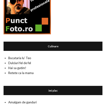
Culinare
Bucataria lu' Teo
Dulciuri fel de fel
Hai sa gatim!
Retete ca la mama
imi plac
Amalgam de ganduri