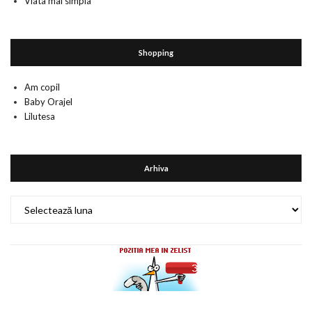
Viata mai simpla
Shopping
Am copil
Baby Orajel
Lilutesa
Arhiva
Arhiva