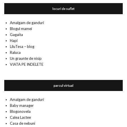
locuri de suflet
Amalgam de ganduri
Blogul mamei
Gagaita
Hapi
LiluTesa – blog
Raluca
Un graunte de nisip
VIATA PE INDELETE
parcul virtual
Amalgam de ganduri
Baby manager
Blogonovela
Calea Lactee
Casa de nebuni