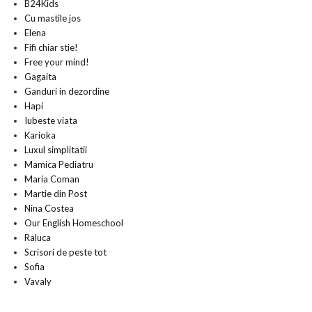
B24Kids
Cu mastile jos
Elena
Fifi chiar stie!
Free your mind!
Gagaita
Ganduri in dezordine
Hapi
Iubeste viata
Karioka
Luxul simplitatii
Mamica Pediatru
Maria Coman
Martie din Post
Nina Costea
Our English Homeschool
Raluca
Scrisori de peste tot
Sofia
Vavaly