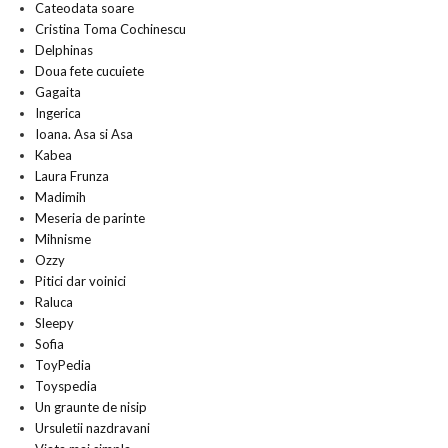
Cateodata soare
Cristina Toma Cochinescu
Delphinas
Doua fete cucuiete
Gagaita
Ingerica
Ioana. Asa si Asa
Kabea
Laura Frunza
Madimih
Meseria de parinte
Mihnisme
Ozzy
Pitici dar voinici
Raluca
Sleepy
Sofia
ToyPedia
Toyspedia
Un graunte de nisip
Ursuletii nazdravani