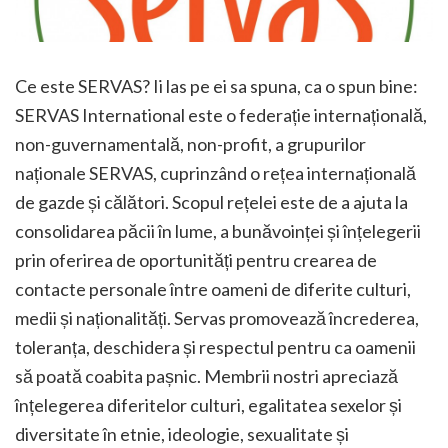
Ce este SERVAS? Ii las pe ei sa spuna, ca o spun bine:
SERVAS International este o federație internațională,
non-guvernamentală, non-profit, a grupurilor
naționale SERVAS, cuprinzând o rețea internațională
de gazde și călători. Scopul rețelei este de a ajuta la
consolidarea păcii în lume, a bunăvoinței și înțelegerii
prin oferirea de oportunități pentru crearea de
contacte personale între oameni de diferite culturi,
medii și naționalități. Servas promovează încrederea,
toleranța, deschidera și respectul pentru ca oamenii
să poată coabita pașnic. Membrii nostri apreciază
înțelegerea diferitelor culturi, egalitatea sexelor și
diversitate în etnie, ideologie, sexualitate și