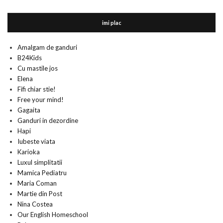
imi plac
Amalgam de ganduri
B24Kids
Cu mastile jos
Elena
Fifi chiar stie!
Free your mind!
Gagaita
Ganduri in dezordine
Hapi
Iubeste viata
Karioka
Luxul simplitatii
Mamica Pediatru
Maria Coman
Martie din Post
Nina Costea
Our English Homeschool