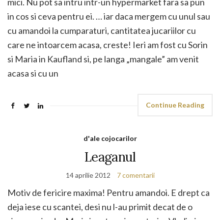
mici. Nu pot sa intru intr-un hypermarket fara sa pun
in cos si ceva pentru ei. … iar daca mergem cu unul sau
cu amandoi la cumparaturi, cantitatea jucariilor cu
care ne intoarcem acasa, creste! Ieri am fost cu Sorin
si Maria in Kaufland si, pe langa „mangale” am venit
acasa si cu un
Continue Reading
d'ale cojocarilor
Leaganul
14 aprilie 2012
7 comentarii
Motiv de fericire maxima! Pentru amandoi. E drept ca
deja iese cu scantei, desi nu l-au primit decat de o