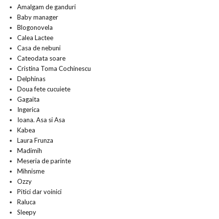
Amalgam de ganduri
Baby manager
Blogonovela
Calea Lactee
Casa de nebuni
Cateodata soare
Cristina Toma Cochinescu
Delphinas
Doua fete cucuiete
Gagaita
Ingerica
Ioana. Asa si Asa
Kabea
Laura Frunza
Madimih
Meseria de parinte
Mihnisme
Ozzy
Pitici dar voinici
Raluca
Sleepy