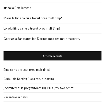
luana
la
Regulament
Maria
la
Bine ca nu a trecut prea mult timp!
Lore
la
Bine ca nu a trecut prea mult timp!
George
la
Sanatatea lor. Dorinta mea cea mai arzatoare.
Articole recente
Bine ca nu a trecut prea mult timp!
Clubul de Karting Bucuresti. e-Karting
„Admiterea” la pregatitoare (II). Plus „my two cents”
Vacantele in patru