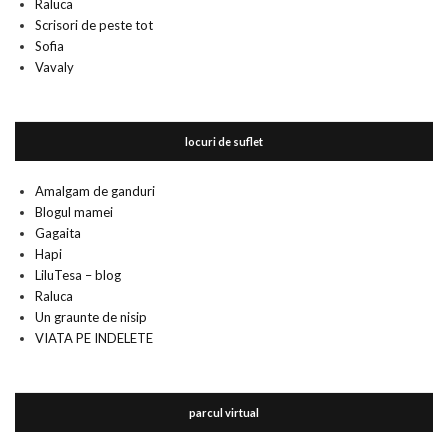
Raluca
Scrisori de peste tot
Sofia
Vavaly
locuri de suflet
Amalgam de ganduri
Blogul mamei
Gagaita
Hapi
LiluTesa – blog
Raluca
Un graunte de nisip
VIATA PE INDELETE
parcul virtual