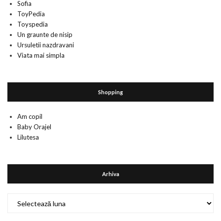
Sofia
ToyPedia
Toyspedia
Un graunte de nisip
Ursuletii nazdravani
Viata mai simpla
Shopping
Am copil
Baby Orajel
Lilutesa
Arhiva
Arhiva