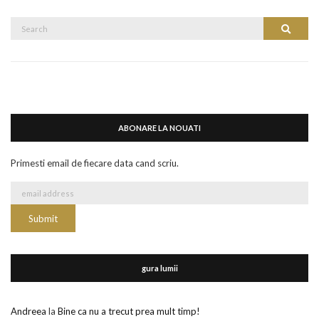
Search
Search
for:
ABONARE LA NOUATI
Primesti email de fiecare data cand scriu.
gura lumii
Andreea
la
Bine ca nu a trecut prea mult timp!