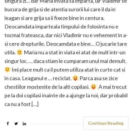
singura zi… dar Maria invata sa imparta, iar Vladimir se
bucura de grija si de atentia surorii lui care il da in
leagan si are grija sa ii fixeze bine in centura.
Deocamdata imparteala timpului de folosinta nu e
tocmai frateasca, dar nici Vladimir nu e vehement in a-
si cere drepturile. Deocamdata e bine… O jucarie tare
utila.
Maria nu a stat in viata ei atat de mult intr-un
singur loc. … daca stiam le cumparam unul mai demult.
Imi place mult ca il putem utiliza atat in curte cat si
in casa. Leaganul e … reciclat.
Parca asa se zice
chestiilor mostenite de la alti copilasi.
A mai trecut
pe la doi copilasi inainte de a ajunge la noi, dar probabil
ca nu a fost […]
Continue Reading