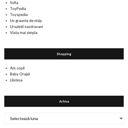
Sofia
ToyPedia
Toyspedia
Un graunte de nisip
Ursuletii nazdravani
Viata mai simpla
Shopping
Am copil
Baby Orajel
Lilutesa
Arhiva
Arhiva