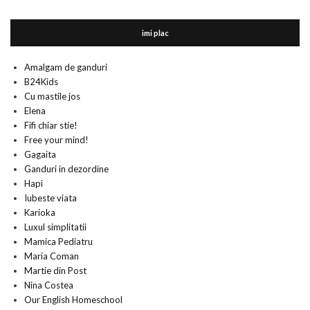
imi plac
Amalgam de ganduri
B24Kids
Cu mastile jos
Elena
Fifi chiar stie!
Free your mind!
Gagaita
Ganduri in dezordine
Hapi
Iubeste viata
Karioka
Luxul simplitatii
Mamica Pediatru
Maria Coman
Martie din Post
Nina Costea
Our English Homeschool