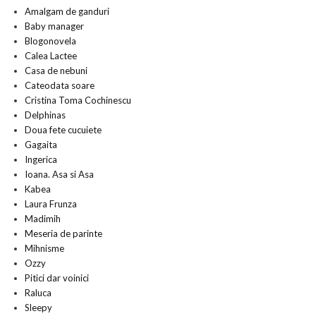
Amalgam de ganduri
Baby manager
Blogonovela
Calea Lactee
Casa de nebuni
Cateodata soare
Cristina Toma Cochinescu
Delphinas
Doua fete cucuiete
Gagaita
Ingerica
Ioana. Asa si Asa
Kabea
Laura Frunza
Madimih
Meseria de parinte
Mihnisme
Ozzy
Pitici dar voinici
Raluca
Sleepy