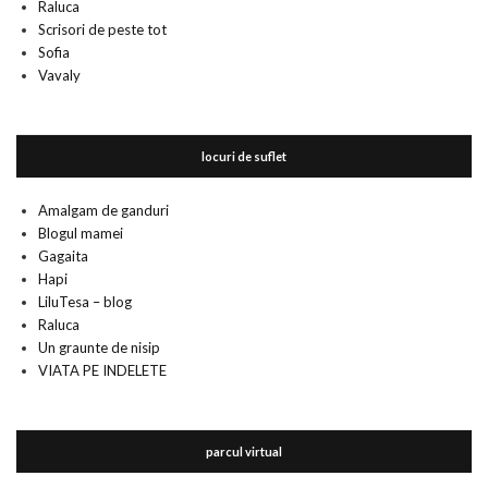
Raluca
Scrisori de peste tot
Sofia
Vavaly
locuri de suflet
Amalgam de ganduri
Blogul mamei
Gagaita
Hapi
LiluTesa – blog
Raluca
Un graunte de nisip
VIATA PE INDELETE
parcul virtual