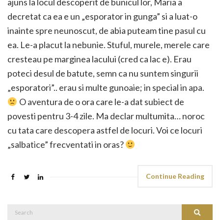
ajuns la locul descoperit de bunicul lor, Maria a
decretat ca ea e un „esporator in gunga” si a luat-o
inainte spre neunoscut, de abia puteam tine pasul cu
ea. Le-a placut la nebunie. Stuful, murele, merele care
cresteau pe marginea lacului (cred ca lac e). Erau
poteci desul de batute, semn ca nu suntem singurii
„esporatori”.. erau si multe gunoaie; in special in apa.
O aventura de o ora care le-a dat subiect de
povesti pentru 3-4 zile. Ma declar multumita… noroc
cu tata care descopera astfel de locuri. Voi ce locuri
„salbatice” frecventati in oras?
Continue Reading
Search
Search
for: