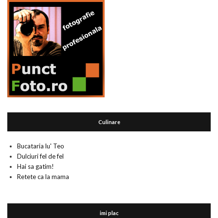
Culinare
Bucataria lu' Teo
Dulciuri fel de fel
Hai sa gatim!
Retete ca la mama
imi plac