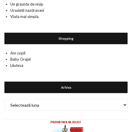
Un graunte de nisip
Ursuletii nazdravani
Viata mai simpla
Shopping
Am copil
Baby Orajel
Lilutesa
Arhiva
Arhiva