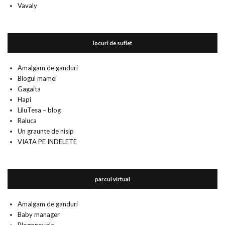
Vavaly
locuri de suflet
Amalgam de ganduri
Blogul mamei
Gagaita
Hapi
LiluTesa – blog
Raluca
Un graunte de nisip
VIATA PE INDELETE
parcul virtual
Amalgam de ganduri
Baby manager