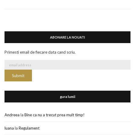
ABONARE LA NOUATI
Primesti email de fiecare data cand scriu.
gura lumii
Andreea
la
Bine ca nu a trecut prea mult timp!
luana
la
Regulament