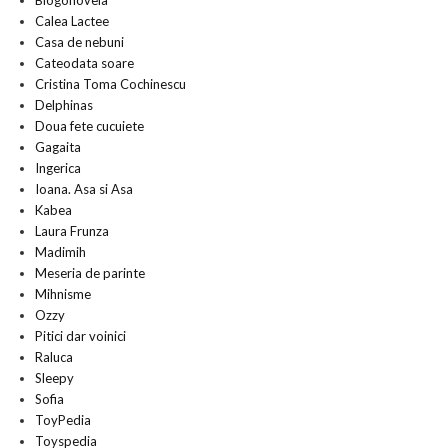
Blogonovela
Calea Lactee
Casa de nebuni
Cateodata soare
Cristina Toma Cochinescu
Delphinas
Doua fete cucuiete
Gagaita
Ingerica
Ioana. Asa si Asa
Kabea
Laura Frunza
Madimih
Meseria de parinte
Mihnisme
Ozzy
Pitici dar voinici
Raluca
Sleepy
Sofia
ToyPedia
Toyspedia