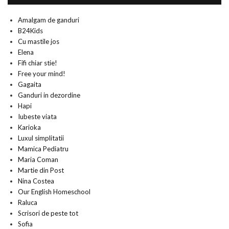
Amalgam de ganduri
B24Kids
Cu mastile jos
Elena
Fifi chiar stie!
Free your mind!
Gagaita
Ganduri in dezordine
Hapi
Iubeste viata
Karioka
Luxul simplitatii
Mamica Pediatru
Maria Coman
Martie din Post
Nina Costea
Our English Homeschool
Raluca
Scrisori de peste tot
Sofia