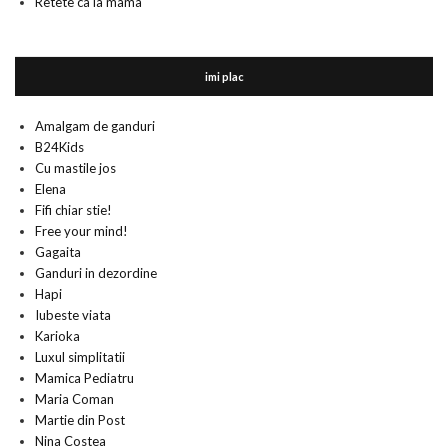
Retete ca la mama
imi plac
Amalgam de ganduri
B24Kids
Cu mastile jos
Elena
Fifi chiar stie!
Free your mind!
Gagaita
Ganduri in dezordine
Hapi
Iubeste viata
Karioka
Luxul simplitatii
Mamica Pediatru
Maria Coman
Martie din Post
Nina Costea