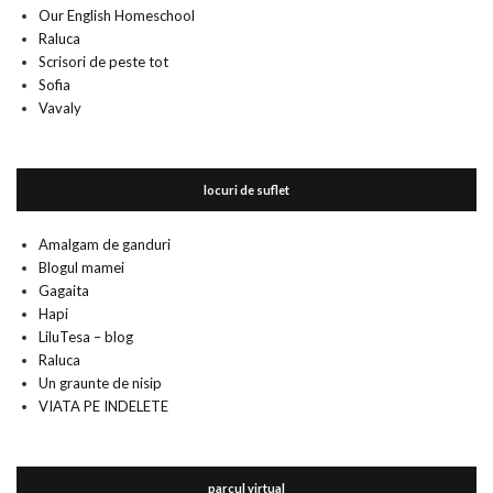
Our English Homeschool
Raluca
Scrisori de peste tot
Sofia
Vavaly
locuri de suflet
Amalgam de ganduri
Blogul mamei
Gagaita
Hapi
LiluTesa – blog
Raluca
Un graunte de nisip
VIATA PE INDELETE
parcul virtual