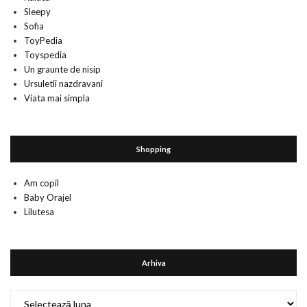
Sleepy
Sofia
ToyPedia
Toyspedia
Un graunte de nisip
Ursuletii nazdravani
Viata mai simpla
Shopping
Am copil
Baby Orajel
Lilutesa
Arhiva
Arhiva