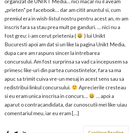
organizat de UNIKT Media… nici macar nu il aveam
„prieten” pe facebook… dar am citit anuntul si, cum
premiul era in wish-listul nostru pentru acest an, m-am
inscris fara sa stau prea mult pe ganduri. … nici nu a
fost greu: i-am cerut prietenia (
) lui Unikt
Bucuresti apoi am dat si un like la pagina Unikt Media,
dupa care am raspuns sincer la intrebarea
concursului. Am fost surprinsa sa vad ca incepusem sa
primesc like-uri din partea cunostintelor, fara sa ma
apuc sa trimit cuiva vre-un mesaj in acest sens sau sa
redistribui linkul concursului.
Aprecierile cresteau
si eu eram unica inscrisa in concurs…
… apoi a
aparut o contracandidata, dar cunoscutii mei like-uiau
comentariul meu, iar eu eram […]
Continue Reading