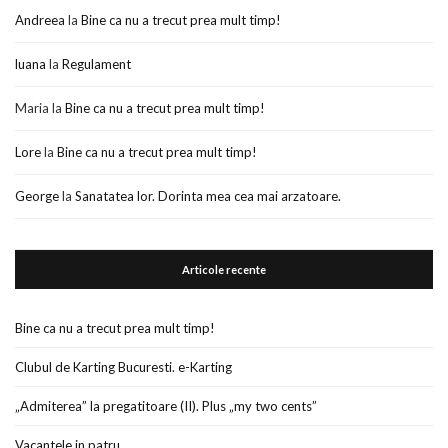
Andreea
la
Bine ca nu a trecut prea mult timp!
luana
la
Regulament
Maria
la
Bine ca nu a trecut prea mult timp!
Lore
la
Bine ca nu a trecut prea mult timp!
George
la
Sanatatea lor. Dorinta mea cea mai arzatoare.
Articole recente
Bine ca nu a trecut prea mult timp!
Clubul de Karting Bucuresti. e-Karting
„Admiterea” la pregatitoare (II). Plus „my two cents”
Vacantele in patru