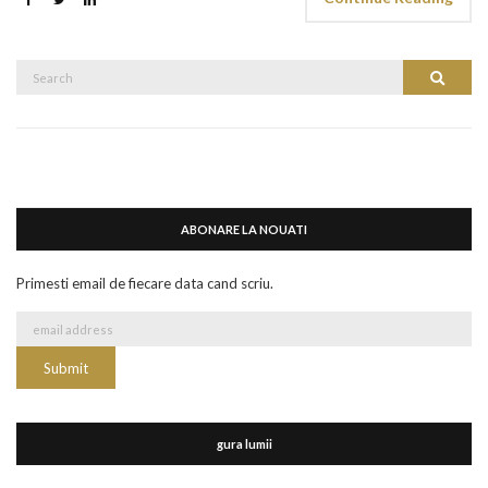
Search
Search
for:
ABONARE LA NOUATI
Primesti email de fiecare data cand scriu.
gura lumii