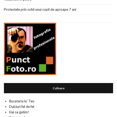
Protestele prin ochii unui copil de aproape 7 ani
Culinare
Bucataria lu' Teo
Dulciuri fel de fel
Hai sa gatim!