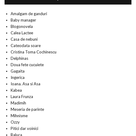
Amalgam de ganduri
Baby manager
Blogonovela
Calea Lactee
Casa de nebuni
Cateodata soare
Cristina Toma Cochinescu
Delphinas
Doua fete cucuiete
Gagaita
Ingerica
Ioana. Asa si Asa
Kabea
Laura Frunza
Madimih
Meseria de parinte
Mihnisme
Ozzy
Pitici dar voinici
Raluca