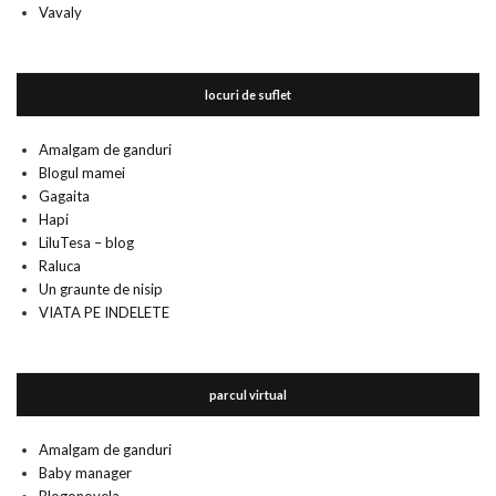
Vavaly
locuri de suflet
Amalgam de ganduri
Blogul mamei
Gagaita
Hapi
LiluTesa – blog
Raluca
Un graunte de nisip
VIATA PE INDELETE
parcul virtual
Amalgam de ganduri
Baby manager