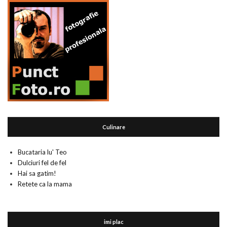
Culinare
Bucataria lu' Teo
Dulciuri fel de fel
Hai sa gatim!
Retete ca la mama
imi plac