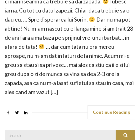
ci mai inseamna ca trebuie sa dai zapada.
Iubesc
iarna. Cu tot cu datul zapezii. Chiar daca trebuie sa o
dau eu. … Spre disperarea lui Sorin.
Dar nu ma pot
abtine! Nu m-am nascut cu el langa mine si am trait 28
de ani fara a ma baza pe sprijinul vre-unui barbat… in
afara de tata!
… dar cum tata nu era mereu
aproape, nu m-am dat in laturi de la nimic. Acum mi-e
greu sa stau si sa privesc… mai ales ca stiu ca ii e si lui
greu dupa o zi de munca sa vina sa dea 2-3 ore la
zapada, asa ca nu m-a lasat sufletul sa stau in casa, mai
ales cand am vazut […]
Continue Reading
Search
Search
for: