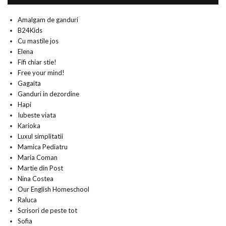
Amalgam de ganduri
B24Kids
Cu mastile jos
Elena
Fifi chiar stie!
Free your mind!
Gagaita
Ganduri in dezordine
Hapi
Iubeste viata
Karioka
Luxul simplitatii
Mamica Pediatru
Maria Coman
Martie din Post
Nina Costea
Our English Homeschool
Raluca
Scrisori de peste tot
Sofia