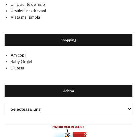
Un graunte de nisip
Ursuletii nazdravani
Viata mai simpla
Shopping
Am copil
Baby Orajel
Lilutesa
Arhiva
Arhiva