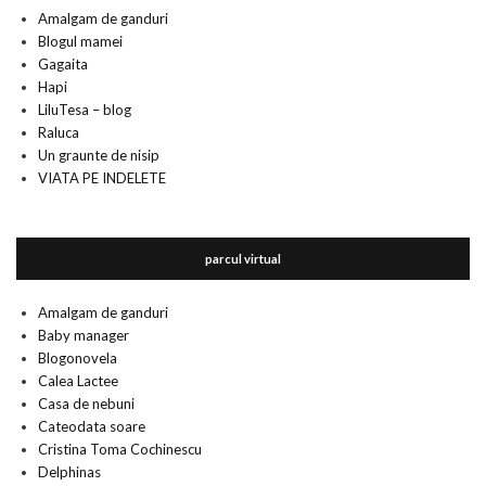
Amalgam de ganduri
Blogul mamei
Gagaita
Hapi
LiluTesa – blog
Raluca
Un graunte de nisip
VIATA PE INDELETE
parcul virtual
Amalgam de ganduri
Baby manager
Blogonovela
Calea Lactee
Casa de nebuni
Cateodata soare
Cristina Toma Cochinescu
Delphinas