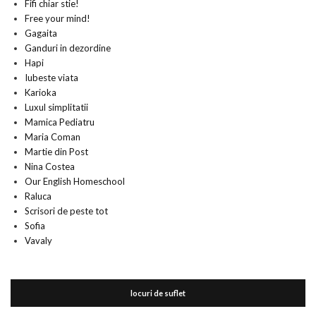
Fifi chiar stie!
Free your mind!
Gagaita
Ganduri in dezordine
Hapi
Iubeste viata
Karioka
Luxul simplitatii
Mamica Pediatru
Maria Coman
Martie din Post
Nina Costea
Our English Homeschool
Raluca
Scrisori de peste tot
Sofia
Vavaly
locuri de suflet