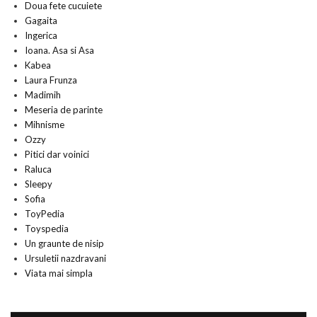
Doua fete cucuiete
Gagaita
Ingerica
Ioana. Asa si Asa
Kabea
Laura Frunza
Madimih
Meseria de parinte
Mihnisme
Ozzy
Pitici dar voinici
Raluca
Sleepy
Sofia
ToyPedia
Toyspedia
Un graunte de nisip
Ursuletii nazdravani
Viata mai simpla