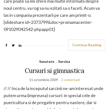
care poate sa imi ofere mai multe informatii despre
noul centru, va rog sa nu ezitati sa o faceti. Acum va
las in compania prezentarii pe care am primit-o.
[slideshare id=2373799&doc=promamacenter-
091029042542-phpapp01]
Continue Reading
Sanatate
,
Sarcina
Cursuri si gimnastica
11 octombrie 2009
2 comentarii
// // Inca de la inceputul sarcinii ne-am interesat unde
putem urma (impreuna) cursuri: in special cele de
puericultura si de pregatire pentru nastere, dar si