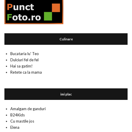
Culinare
Bucataria lu' Teo
Dulciuri fel de fel
Hai sa gatim!
Retete ca la mama
imi plac
Amalgam de ganduri
B24Kids
Cu mastile jos
Elena