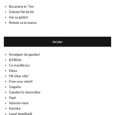
Bucataria lu' Teo
Dulciuri fel de fel
Hai sa gatim!
Retete ca la mama
imi plac
Amalgam de ganduri
B24Kids
Cu mastile jos
Elena
Fifi chiar stie!
Free your mind!
Gagaita
Ganduri in dezordine
Hapi
Iubeste viata
Karioka
Luxul simplitatii