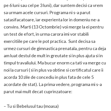
pe 6 luni sau cel pe 3 luni), dar suntem decisi ca vrem
sa urmam acele cursuri. Programa ni s-a parut
satasifacatoare, iar experienta lor in domeniu ne-a
convins. Marti (13 Octombrie) voi merge la ei pentru
un test de efort, in urma carora imi vor stabili
exercitiile pe care le pot practica. Sunt decisa sa
urmez cursuri de gimnastica prenatala, pentru ca deja
am luat destul de mult in greutate si in plus ajuta si in
timpul travaliului. Ma bucur enorm ca tati va merge cu
noi la cursuri ( si in plus va obtine si certificatul care ii
acorda 10 zile de concediu in plus fata de cele 5
acordate de stat). La prima vedere, programa mi s-a
parut mai mult decat cuprinzatoare:
– Tu si Bebelusul tau (moasa)