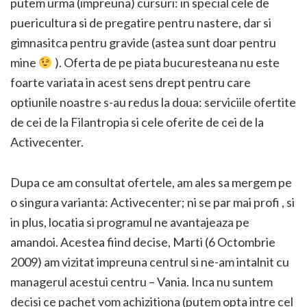
putem urma (impreuna) cursuri: in special cele de
puericultura si de pregatire pentru nastere, dar si
gimnasitca pentru gravide (astea sunt doar pentru
mine
). Oferta de pe piata bucuresteana nu este
foarte variata in acest sens drept pentru care
optiunile noastre s-au redus la doua: serviciile ofertite
de cei de la Filantropia si cele oferite de cei de la
Activecenter.
Dupa ce am consultat ofertele, am ales sa
mergem pe
o singura varianta: Activecenter; ni se par mai profi , si
in plus, locatia si programul ne avantajeaza pe
amandoi. Acestea fiind decise, Marti (6 Octombrie
2009) am vizitat impreuna centrul si ne-am intalnit cu
managerul acestui centru – Vania. Inca nu suntem
decisi ce pachet vom achizitiona (putem opta intre cel