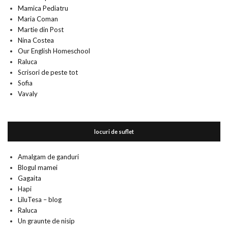
Mamica Pediatru
Maria Coman
Martie din Post
Nina Costea
Our English Homeschool
Raluca
Scrisori de peste tot
Sofia
Vavaly
locuri de suflet
Amalgam de ganduri
Blogul mamei
Gagaita
Hapi
LiluTesa – blog
Raluca
Un graunte de nisip