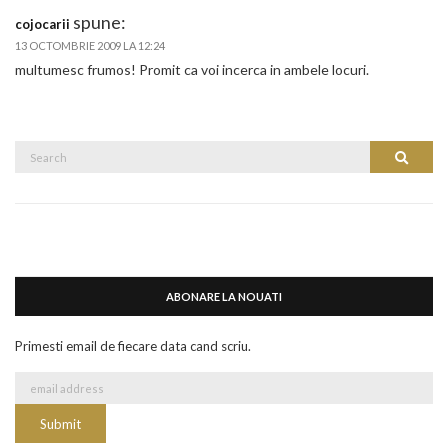
spune:
cojocarii
13 OCTOMBRIE 2009 LA 12:24
multumesc frumos! Promit ca voi incerca in ambele locuri.
Search
Search
for:
ABONARE LA NOUATI
Primesti email de fiecare data cand scriu.