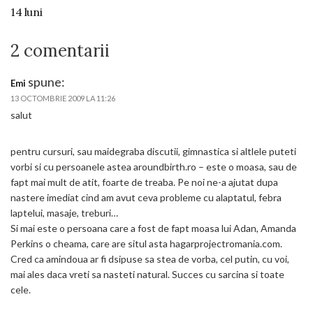
14 luni
2 comentarii
spune:
Emi
13 OCTOMBRIE 2009 LA 11:26
salut
pentru cursuri, sau maidegraba discutii, gimnastica si altlele puteti
vorbi si cu persoanele astea aroundbirth.ro – este o moasa, sau de
fapt mai mult de atit, foarte de treaba. Pe noi ne-a ajutat dupa
nastere imediat cind am avut ceva probleme cu alaptatul, febra
laptelui, masaje, treburi…
Si mai este o persoana care a fost de fapt moasa lui Adan, Amanda
Perkins o cheama, care are situl asta hagarprojectromania.com.
Cred ca amindoua ar fi dsipuse sa stea de vorba, cel putin, cu voi,
mai ales daca vreti sa nasteti natural. Succes cu sarcina si toate
cele.