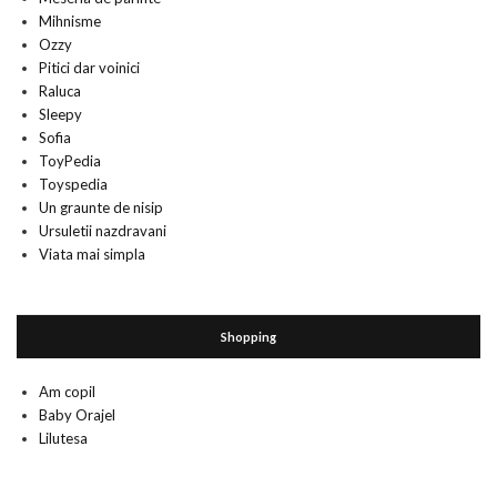
Mihnisme
Ozzy
Pitici dar voinici
Raluca
Sleepy
Sofia
ToyPedia
Toyspedia
Un graunte de nisip
Ursuletii nazdravani
Viata mai simpla
Shopping
Am copil
Baby Orajel
Lilutesa