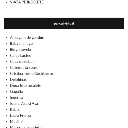
VIATA PE INDELETE
parcul virtual
Amalgam de ganduri
Baby manager
Blogonovela
Calea Lactee
Casa de nebuni
Cateodata soare
Cristina Toma Cochinescu
Delphinas
Doua fete cucuiete
Gagaita
Ingerica
Ioana. Asa si Asa
Kabea
Laura Frunza
Madimih
Meseria de parinte