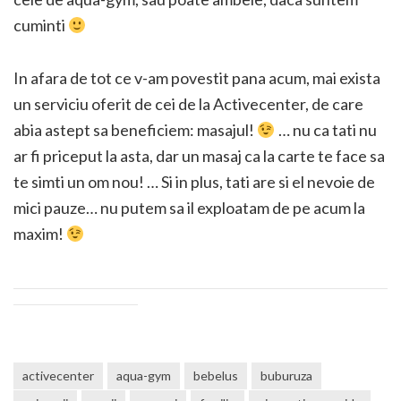
cuminti
In afara de tot ce v-am povestit pana acum, mai exista
un serviciu oferit de cei de la Activecenter, de care
abia astept sa beneficiem: masajul!
… nu ca tati nu
ar fi priceput la asta, dar un masaj ca la carte te face sa
te simti un om nou! … Si in plus, tati are si el nevoie de
mici pauze… nu putem sa il exploatam de pe acum la
maxim!
activecenter
aqua-gym
bebelus
buburuza