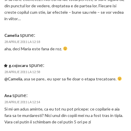
din punctul lor de vedere, dreptatea e de partea lor. Fiecare isi
creste copilul cum stie, iar efectele – bune sau rele – se vor vedea
in viitor…
spune:
Camelia
28 APRILIE 2011 LA 12:18
aha, deci Maria este fana de roz.
spune:
g.cojocaru
28 APRILIE 2011 LA 12:58
@Camelia
, asa se pare.. eu sper sa fie doar o etapa trecatoare.
spune:
Ana
28 APRILIE 2011 LA 12:14
Si mi-am adus aminte, ca eu tot nu pot pricepe: ce copilarie e aia
fara sa te murdaresti? Nici unul din copiii mei nu a fost tras in tipla.
Vara cel putin ii schimbam de cel putin 5 ori pe zi