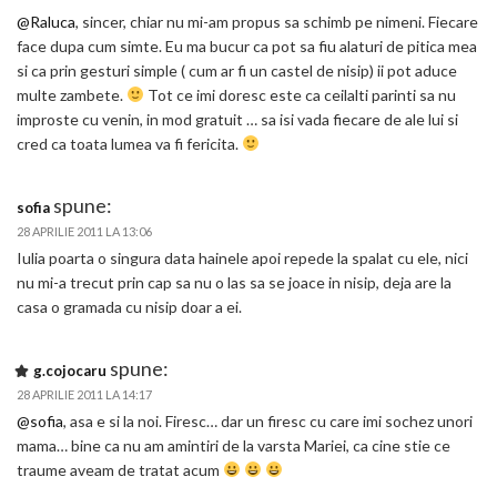
@Raluca
, sincer, chiar nu mi-am propus sa schimb pe nimeni. Fiecare
face dupa cum simte. Eu ma bucur ca pot sa fiu alaturi de pitica mea
si ca prin gesturi simple ( cum ar fi un castel de nisip) ii pot aduce
multe zambete.
Tot ce imi doresc este ca ceilalti parinti sa nu
improste cu venin, in mod gratuit … sa isi vada fiecare de ale lui si
cred ca toata lumea va fi fericita.
spune:
sofia
28 APRILIE 2011 LA 13:06
Iulia poarta o singura data hainele apoi repede la spalat cu ele, nici
nu mi-a trecut prin cap sa nu o las sa se joace in nisip, deja are la
casa o gramada cu nisip doar a ei.
spune:
g.cojocaru
28 APRILIE 2011 LA 14:17
@sofia
, asa e si la noi. Firesc… dar un firesc cu care imi sochez unori
mama… bine ca nu am amintiri de la varsta Mariei, ca cine stie ce
traume aveam de tratat acum