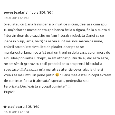
spune:
povesteadarieinicole
3 MAI 2011 LA 14:46
Si eu stau cu Daria la nisipar si o invat ce si cum, desi asa cum spui
tu majoritatea mamelor stau pe banca fie la o tigara, fie la o sueta si
intervin doar dc e cazul.Eu nu i am interzis niciodata Dariei sa se
joace in nisip, iarba, balti( ca astea sunt mai nou marea pasiune,
chiar ii caut niste cizmulite de ploaie), doar pt ca se
murdareste.Taman ce a fct praf un trening de la zara, cu un mers de
a busilea prin iarba.E drept , m am ofticat putin de el, dar asta este,
ne am simtit grozav cu totii, probabil asta era pretul biletului la
spectacol :)).Aaaa…ca mi a mai atras atentia ceva , aici, la tine si
vreau sa ma umflu in pene putin
: Daria mea este un copil extrem
de cuminte, fara a fi „dresata”, speriata, pedepsita sau
terorizata.Deci exista si „copil cuminte ” :)).
Pupici!
spune:
g.cojocaru
3 MAI 2011 LA 15:34