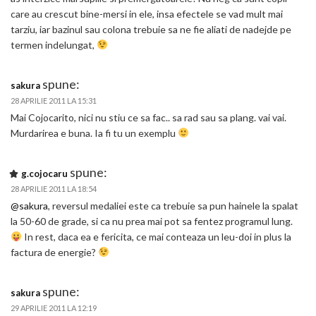
care au crescut bine-mersi in ele, insa efectele se vad mult mai
tarziu, iar bazinul sau colona trebuie sa ne fie aliati de nadejde pe
termen indelungat,
spune:
sakura
28 APRILIE 2011 LA 15:31
Mai Cojocarito, nici nu stiu ce sa fac.. sa rad sau sa plang. vai vai.
Murdarirea e buna. Ia fi tu un exemplu
spune:
g.cojocaru
28 APRILIE 2011 LA 18:54
@sakura
, reversul medaliei este ca trebuie sa pun hainele la spalat
la 50-60 de grade, si ca nu prea mai pot sa fentez programul lung.
In rest, daca ea e fericita, ce mai conteaza un leu-doi in plus la
factura de energie?
spune:
sakura
29 APRILIE 2011 LA 12:19