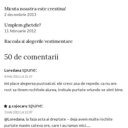
Micuta noastra este crestina!
2 decembrie 2013
Umplem ghetele?
11 februarie 2012
Raceala si alegerile vestimentare
50 de comentarii
spune:
Loredana
4 MAI 2011 LA 21:37
imi place alegerea pustoaicei. ele cresc asa de repede, ca nu are
rost sa tinem rochitele aiurea, trebuie purtate oriunde se simt bine.
spune:
g.cojocaru
5 MAI 2011 LA 12:07
@Loredana
, la faza asta ai dreptate – deja avem multe rochite
purtate maxim cateva ore, care i-au ramas mici…..