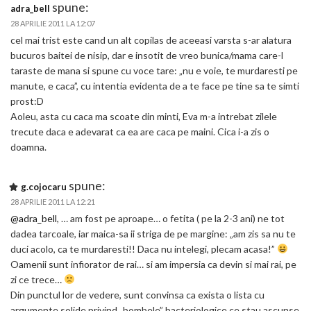
spune:
adra_bell
28 APRILIE 2011 LA 12:07
cel mai trist este cand un alt copilas de aceeasi varsta s-ar alatura
bucuros baitei de nisip, dar e insotit de vreo bunica/mama care-l
taraste de mana si spune cu voce tare: „nu e voie, te murdaresti pe
manute, e caca”, cu intentia evidenta de a te face pe tine sa te simti
prost:D
Aoleu, asta cu caca ma scoate din minti, Eva m-a intrebat zilele
trecute daca e adevarat ca ea are caca pe maini. Cica i-a zis o
doamna.
spune:
g.cojocaru
28 APRILIE 2011 LA 12:21
@adra_bell
, … am fost pe aproape… o fetita ( pe la 2-3 ani) ne tot
dadea tarcoale, iar maica-sa ii striga de pe margine: „am zis sa nu te
duci acolo, ca te murdaresti!! Daca nu intelegi, plecam acasa!”
Oamenii sunt infiorator de rai… si am impersia ca devin si mai rai, pe
zi ce trece…
Din punctul lor de vedere, sunt convinsa ca exista o lista cu
argumente solide privind „bombele” bacteriologice ce stau ascunse