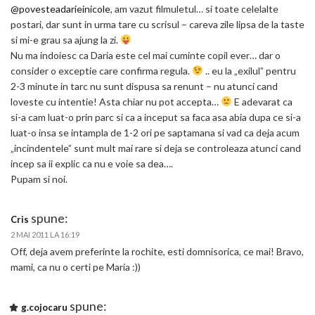
@povesteadarieinicole
, am vazut filmuletul… si toate celelalte
postari, dar sunt in urma tare cu scrisul – careva zile lipsa de la taste
si mi-e grau sa ajung la zi.
Nu ma indoiesc ca Daria este cel mai cuminte copil ever… dar o
consider o exceptie care confirma regula.
.. eu la „exilul” pentru
2-3 minute in tarc nu sunt dispusa sa renunt – nu atunci cand
loveste cu intentie! Asta chiar nu pot accepta…
E adevarat ca
si-a cam luat-o prin parc si ca a inceput sa faca asa abia dupa ce si-a
luat-o insa se intampla de 1-2 ori pe saptamana si vad ca deja acum
„incindentele” sunt mult mai rare si deja se controleaza atunci cand
incep sa ii explic ca nu e voie sa dea….
Pupam si noi.
spune:
Cris
2 MAI 2011 LA 16:19
Off, deja avem preferinte la rochite, esti domnisorica, ce mai! Bravo,
mami, ca nu o certi pe Maria :))
spune:
g.cojocaru