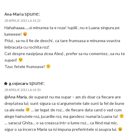
spune:
Ana-Maria
28 APRILIE 2011 LA 14:22
Hahahaaaa…..si minunea ta e roza! Iupiiii , nu e Luana singura pe
lumeeee!
Ptiui , sa nu ii fie de deochi , ca tare frumoasa e minunea voastra
imbracata cu rochita roz!
Cat despre nasip(asa zicea Alex) , prefer sa nu comentez…sa nu te
superi!
Tzuc fetele frumoase!
spune:
g.cojocaru
28 APRILIE 2011 LA 14:30
@Ana-Maria
, de suparat nu ma supar – am zis doar ca fiecare are
dreptatea lui; sunt sigura ca si argumetele tale sunt la fel de bune
ca ale mele
… iar legat de roz… de fiecare data cand o vad cum
alege hainutele roz, jucariile roz, ma gandesc numai la Luana ta!
… saracul Ghita… o sa creasca intr-o lume roz… ca fiind mai mic,
sigur o sa incerce Maria sa isi impuna preferintele si asupra lui.