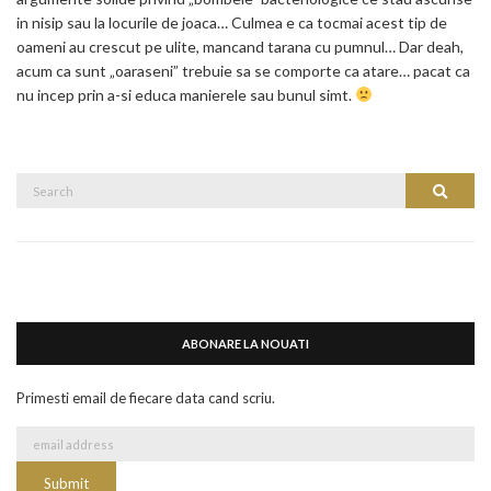
in nisip sau la locurile de joaca… Culmea e ca tocmai acest tip de
oameni au crescut pe ulite, mancand tarana cu pumnul… Dar deah,
acum ca sunt „oaraseni” trebuie sa se comporte ca atare… pacat ca
nu incep prin a-si educa manierele sau bunul simt.
Search
Search
for:
ABONARE LA NOUATI
Primesti email de fiecare data cand scriu.