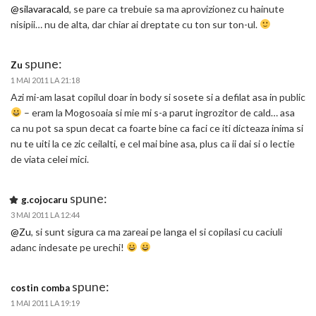
@silavaracald
, se pare ca trebuie sa ma aprovizionez cu hainute
nisipii… nu de alta, dar chiar ai dreptate cu ton sur ton-ul.
spune:
Zu
1 MAI 2011 LA 21:18
Azi mi-am lasat copilul doar in body si sosete si a defilat asa in public
– eram la Mogosoaia si mie mi s-a parut ingrozitor de cald… asa
ca nu pot sa spun decat ca foarte bine ca faci ce iti dicteaza inima si
nu te uiti la ce zic ceilalti, e cel mai bine asa, plus ca ii dai si o lectie
de viata celei mici.
spune:
g.cojocaru
3 MAI 2011 LA 12:44
@Zu
, si sunt sigura ca ma zareai pe langa el si copilasi cu caciuli
adanc indesate pe urechi!
spune:
costin comba
1 MAI 2011 LA 19:19