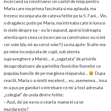
incercand sa construiesc un castel de nisip pentru
Maria care ma privea fascinata si ma aplauda, ma
trezesc inconjurata de cateva fetite pe la 5-7 ani… Vin,
o dragalesc putin pe Maria, ma intreaba cate in luna si
in stele despre ea – eu le raspund, apoi isi indreapta
atentia spre ceea ce incercam sa construiesc eu si imi
cer voie (da, mi-au cerut voie!!) sa ma ajute. Si uite-ma
pe mine inconjurata de copii, sub atenta
supraveghere a Mariei… si „sagetata” de privirile
dezaprobatoare ale parintilor/bunicilor/bonelor ce
populau bancile de pe marginea nisiparului…
Dupa
reactii, Maria s-a simtit excelent… eu, asemenea… insa
m-a pus pe ganduri o intrebare ce mi-a fost adresata
„colegial” de unda dintre fetite:
– Auzi, da’ pe ea nu o cearta mama ei ca se
murdareste?