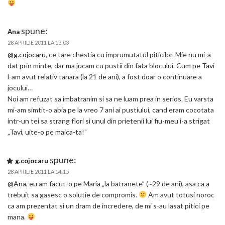
spune:
Ana
28 APRILIE 2011 LA 13:03
@g.cojocaru
, ce tare chestia cu imprumutatul piticilor. Mie nu mi-a
dat prin minte, dar ma jucam cu pustii din fata blocului. Cum pe Tavi
l-am avut relativ tanara (la 21 de ani), a fost doar o continuare a
jocului…
Noi am refuzat sa imbatranim si sa ne luam prea in serios. Eu varsta
mi-am simtit-o abia pe la vreo 7 ani ai pustiului, cand eram cocotata
intr-un tei sa strang flori si unul din prietenii lui fiu-meu i-a strigat
„Tavi, uite-o pe maica-ta!”
spune:
g.cojocaru
28 APRILIE 2011 LA 14:15
@Ana
, eu am facut-o pe Maria „la batranete” (~29 de ani), asa ca a
trebuit sa gasesc o solutie de compromis.
Am avut totusi noroc
ca am prezentat si un dram de incredere, de mi s-au lasat pitici pe
mana.