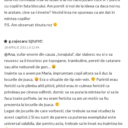
cu copiii in fata blocului. Am pornit si noi de la ideea ca daca noi nu
le aratam, cine sa-i invete? Vecinii insa ne spuneau ca am dat in
mintea copiilor
P.S. Am observat tinuta roz
spune:
g.cojocaru
28 APRILIE 2011 LA 12:44
@Ana
, sufar enorm din cauza „tonajului”, dar slabesc eu si o sa
reusesc sa ii insotesc pe topogane, trambuline, pereti de catarare
sau alte nebuneli de gen…
Inainte sa o avem pe Maria, imprumtam copii altora sa ii duc la
locurile de joaca.
Era o situatie de tip win-win.
Parintii erau
fericiti ca le plimba altii piticii, piticii erau in culmea fericirii ca
prindeau pe cineva odihnit, dornic sa se puna la mintea lor si sa le
faca toate poftele, iar eu eram fericita ca am un motiv sa fiu
prezenta la locurile de joaca.
Legat de jocurile de care vorbesti, clar trebuie sa mai studiez la
acest capitol.:) Si eu sunt de parere ca puterea exemplului este
universal valabila, dar pentru asta, trebuie sa le invat eu inaintea lor.