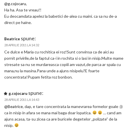
@g.cojocaru
,
Ha ha. Asa te vreau!!
Eu deocamdata apelez la babetici de-alea cu maini. ca sa nu de-a
direct pe haine.
spune:
Beatrice
28 APRILIE 2011 LA 14:32
Ce dulce e Maria cu rochitica ei roz!Sunt convinsa ca de aici au
pornit privirile,de la faptul ca-i in rochita si o lasi in nisip.Multe mame
stresate sa nu se murdareasca copiii am vazut,de parca ar spala cu
mana,nu la masina.Pana unde a ajuns nisipelu?E foarte
concentrata!Pupam fetita roz bonbon.
spune:
g.cojocaru
28 APRILIE 2011 LA 14:43
@Beatrice
, dap, e tare concentrata la manevrarea formelor goale :))
ca in nisip in afara se mana mai baga doar lopatica.
… cand am
ajuns acasa, ta-su zicea ca are buricele degetelor „polizate” de la
nisip.