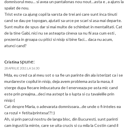
domnisorul meu… si avea un pantalonas nou nout…asta e , a ajuns la
spalat de nou.
Trist este ca ajung copii la varsta de trei ani care sunt inca tinuti
cand se dau pe topogan, ajutati sa urce pe scari si asa mai departe.
Sunt multe de spus dar si mai multe de schimbat in mentalitati. Cat
de la tine Gabi, nici nu se asteapta cineva sa nu fii asa cum esti ,
prezenta in groapa cu pitici si nisip si bine faci… daca nu acum,
atunci cand?
spune:
Cristina
28 APRILIE 2011 LA 16:30
Mda, eu cred ca al meu sot o sa fie un parinte din ala isterizat ca i se
murdareste copilul in nisip, deja avem problema asta la masa, il
sterge dupa fiecare imbucatura de-l enerveaza pe-asta mic cand
este prin preajma…deci ma astept la o lupta si cu tavalelile prin
nisip:(
Cat despre Maria, o adevarata domnisoara…de unde o fi inteles ea
ca rozul + fetita/printesa!?!:)
Ah, si prin parcul nostru de langa bloc, din Bucuresti, sunt parinti
cam ingusti la minte, care se uita crucis si cu mila la Costin cand il