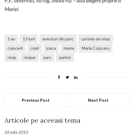
P.S.: observati, va rog, tinuta roz – alta alegere proprie a
Mariei.
1 an
13 luni
aventuri din parc
castele de nisip
cojocarii
copii
joaca
mama
Maria Cojocaru
nisip
nisipar
parc
parinti
Previous Post
Next Post
Articole pe aceeasi tema
26 iulie 2010