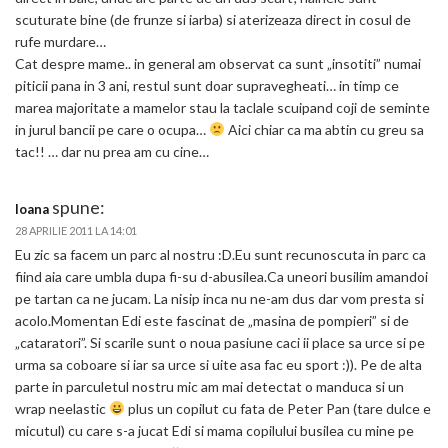
scuturate bine (de frunze si iarba) si aterizeaza direct in cosul de
rufe murdare…
Cat despre mame.. in general am observat ca sunt „insotiti” numai
piticii pana in 3 ani, restul sunt doar supravegheati… in timp ce
marea majoritate a mamelor stau la taclale scuipand coji de seminte
in jurul bancii pe care o ocupa…
Aici chiar ca ma abtin cu greu sa
tac!! … dar nu prea am cu cine…
spune:
Ioana
28 APRILIE 2011 LA 14:01
Eu zic sa facem un parc al nostru :D.Eu sunt recunoscuta in parc ca
fiind aia care umbla dupa fi-su d-abusilea.Ca uneori busilim amandoi
pe tartan ca ne jucam. La nisip inca nu ne-am dus dar vom presta si
acolo.Momentan Edi este fascinat de „masina de pompieri” si de
„cataratori”. Si scarile sunt o noua pasiune caci ii place sa urce si pe
urma sa coboare si iar sa urce si uite asa fac eu sport :)). Pe de alta
parte in parculetul nostru mic am mai detectat o manduca si un
wrap neelastic
plus un copilut cu fata de Peter Pan (tare dulce e
micutul) cu care s-a jucat Edi si mama copilului busilea cu mine pe