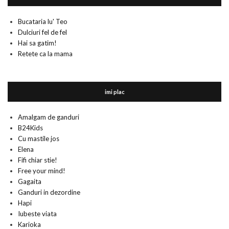
Bucataria lu' Teo
Dulciuri fel de fel
Hai sa gatim!
Retete ca la mama
imi plac
Amalgam de ganduri
B24Kids
Cu mastile jos
Elena
Fifi chiar stie!
Free your mind!
Gagaita
Ganduri in dezordine
Hapi
Iubeste viata
Karioka