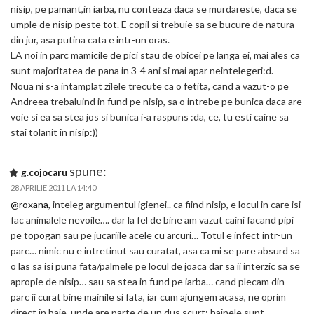
nisip, pe pamant,in iarba, nu conteaza daca se murdareste, daca se
umple de nisip peste tot. E copil si trebuie sa se bucure de natura
din jur, asa putina cata e intr-un oras.
LA noi in parc mamicile de pici stau de obicei pe langa ei, mai ales ca
sunt majoritatea de pana in 3-4 ani si mai apar neintelegeri:d.
Noua ni s-a intamplat zilele trecute ca o fetita, cand a vazut-o pe
Andreea trebaluind in fund pe nisip, sa o intrebe pe bunica daca are
voie si ea sa stea jos si bunica i-a raspuns :da, ce, tu esti caine sa
stai tolanit in nisip:))
spune:
g.cojocaru
28 APRILIE 2011 LA 14:40
@roxana
, inteleg argumentul igienei.. ca fiind nisip, e locul in care isi
fac animalele nevoile…. dar la fel de bine am vazut caini facand pipi
pe topogan sau pe jucariile acele cu arcuri… Totul e infect intr-un
parc… nimic nu e intretinut sau curatat, asa ca mi se pare absurd sa
o las sa isi puna fata/palmele pe locul de joaca dar sa ii interzic sa se
apropie de nisip… sau sa stea in fund pe iarba… cand plecam din
parc ii curat bine mainile si fata, iar cum ajungem acasa, ne oprim
direct in baie, unde are parte de un dus scurt; hainele sunt