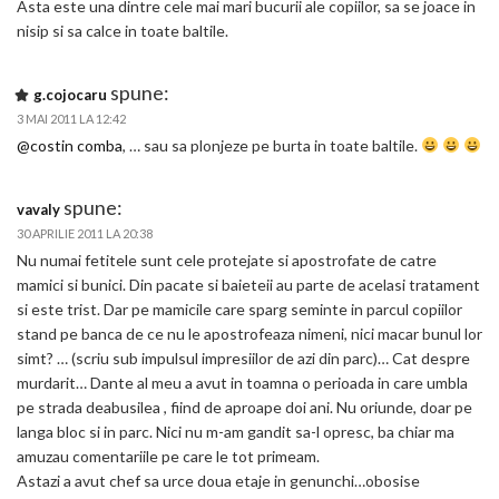
Asta este una dintre cele mai mari bucurii ale copiilor, sa se joace in
nisip si sa calce in toate baltile.
spune:
g.cojocaru
3 MAI 2011 LA 12:42
@costin comba
, … sau sa plonjeze pe burta in toate baltile.
spune:
vavaly
30 APRILIE 2011 LA 20:38
Nu numai fetitele sunt cele protejate si apostrofate de catre
mamici si bunici. Din pacate si baieteii au parte de acelasi tratament
si este trist. Dar pe mamicile care sparg seminte in parcul copiilor
stand pe banca de ce nu le apostrofeaza nimeni, nici macar bunul lor
simt? … (scriu sub impulsul impresiilor de azi din parc)… Cat despre
murdarit… Dante al meu a avut in toamna o perioada in care umbla
pe strada deabusilea , fiind de aproape doi ani. Nu oriunde, doar pe
langa bloc si in parc. Nici nu m-am gandit sa-l opresc, ba chiar ma
amuzau comentariile pe care le tot primeam.
Astazi a avut chef sa urce doua etaje in genunchi…obosise