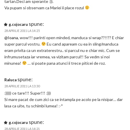
tartan.Deci am sperante :)).
Va pupam si observam ca Mariei ii place rozul
spune:
g.cojocaru
28 APRILIE 2011 LA 14:25
@Ioana
, wow!!! parinti open minded, manduca si wrap??!!?? E chiar
super parcul vostru.
Eu cand apaream cu ea in sling/manduca
eram privita ca un extraterestru.. si parcul nu e chiar mic. Cum se
infrumusetaza iar vremea, va vizitam parcul!! Sa vedm si noi
minunea!
… si poate pana atunci ii trece piticei de roz.
spune:
Raluca
28 APRILIE 2011 LA 13:30
:))))) ce tare!!! Super!!! :)))
Si mare pacat de cum zici ca se intampla pe acolo pe la nisipar… dar
lasa ca uite, tu schimbi lumea! :-*
spune:
g.cojocaru
28 APRILIE 2011 LA 14:21