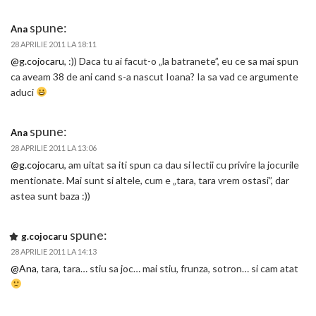
spune:
Ana
28 APRILIE 2011 LA 18:11
@g.cojocaru
, :)) Daca tu ai facut-o „la batranete”, eu ce sa mai spun
ca aveam 38 de ani cand s-a nascut Ioana? Ia sa vad ce argumente
aduci
spune:
Ana
28 APRILIE 2011 LA 13:06
@g.cojocaru
, am uitat sa iti spun ca dau si lectii cu privire la jocurile
mentionate. Mai sunt si altele, cum e „tara, tara vrem ostasi”, dar
astea sunt baza :))
spune:
g.cojocaru
28 APRILIE 2011 LA 14:13
@Ana
, tara, tara… stiu sa joc… mai stiu, frunza, sotron… si cam atat