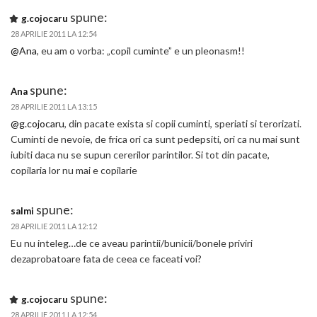
spune:
g.cojocaru
28 APRILIE 2011 LA 12:54
@Ana
, eu am o vorba: „copil cuminte” e un pleonasm!!
spune:
Ana
28 APRILIE 2011 LA 13:15
@g.cojocaru
, din pacate exista si copii cuminti, speriati si terorizati.
Cuminti de nevoie, de frica ori ca sunt pedepsiti, ori ca nu mai sunt
iubiti daca nu se supun cererilor parintilor. Si tot din pacate,
copilaria lor nu mai e copilarie
spune:
salmi
28 APRILIE 2011 LA 12:12
Eu nu inteleg…de ce aveau parintii/bunicii/bonele priviri
dezaprobatoare fata de ceea ce faceati voi?
spune:
g.cojocaru
28 APRILIE 2011 LA 12:54