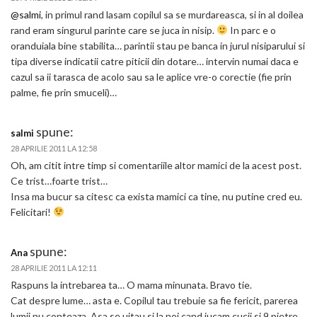
@salmi
, in primul rand lasam copilul sa se murdareasca, si in al doilea
rand eram singurul parinte care se juca in nisip.
In parc e o
oranduiala bine stabilita… parintii stau pe banca in jurul nisiparului si
tipa diverse indicatii catre piticii din dotare… intervin numai daca e
cazul sa ii tarasca de acolo sau sa le aplice vre-o corectie (fie prin
palme, fie prin smuceli)…
spune:
salmi
28 APRILIE 2011 LA 12:58
Oh, am citit intre timp si comentariile altor mamici de la acest post.
Ce trist…foarte trist…
Insa ma bucur sa citesc ca exista mamici ca tine, nu putine cred eu.
Felicitari!
spune:
Ana
28 APRILIE 2011 LA 12:11
Raspuns la intrebarea ta… O mama minunata. Bravo tie.
Cat despre lume… asta e. Copilul tau trebuie sa fie fericit, parerea
lumii nu conteaza. Asa se uitau si la noi cand jucam cucii si 9 pietre