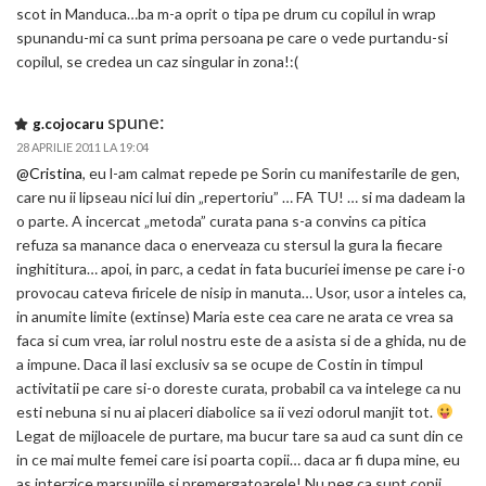
scot in Manduca…ba m-a oprit o tipa pe drum cu copilul in wrap
spunandu-mi ca sunt prima persoana pe care o vede purtandu-si
copilul, se credea un caz singular in zona!:(
spune:
g.cojocaru
28 APRILIE 2011 LA 19:04
@Cristina
, eu l-am calmat repede pe Sorin cu manifestarile de gen,
care nu ii lipseau nici lui din „repertoriu” … FA TU! … si ma dadeam la
o parte. A incercat „metoda” curata pana s-a convins ca pitica
refuza sa manance daca o enerveaza cu stersul la gura la fiecare
inghititura… apoi, in parc, a cedat in fata bucuriei imense pe care i-o
provocau cateva firicele de nisip in manuta… Usor, usor a inteles ca,
in anumite limite (extinse) Maria este cea care ne arata ce vrea sa
faca si cum vrea, iar rolul nostru este de a asista si de a ghida, nu de
a impune. Daca il lasi exclusiv sa se ocupe de Costin in timpul
activitatii pe care si-o doreste curata, probabil ca va intelege ca nu
esti nebuna si nu ai placeri diabolice sa ii vezi odorul manjit tot.
Legat de mijloacele de purtare, ma bucur tare sa aud ca sunt din ce
in ce mai multe femei care isi poarta copii… daca ar fi dupa mine, eu
as interzice marsupiile si premergatoarele! Nu neg ca sunt copii