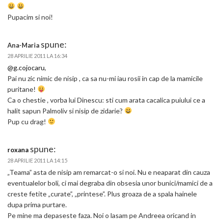
Pupacim si noi!
spune:
Ana-Maria
28 APRILIE 2011 LA 16:34
@g.cojocaru
,
Pai nu zic nimic de nisip , ca sa nu-mi iau rosii in cap de la mamicile
puritane!
Ca o chestie , vorba lui Dinescu: sti cum arata cacalica puiului ce a
halit sapun Palmoliv si nisip de zidarie?
Pup cu drag!
spune:
roxana
28 APRILIE 2011 LA 14:15
„Teama” asta de nisip am remarcat-o si noi. Nu e neaparat din cauza
eventualelor boli, ci mai degraba din obsesia unor bunici/mamici de a
creste fetite „curate”, „printese”. Plus groaza de a spala hainele
dupa prima purtare.
Pe mine ma depaseste faza. Noi o lasam pe Andreea oricand in