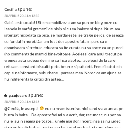
spune:
Cecilia
28 APRILIE 2011 LA 12:32
Gabi…esti totala! Uite ma mobilizez si am sa pun pe blog poze cu
Isabela in varful gramezii de nisip si cu ea inainte si dupa. Nu m-am
isterizat niciodata ca pica, se murdareste, se trage pe jos, de aseaza
cu fundul in noroi. Dar am fost des apostrofata in parc ca e
domnisoara si trebuie educata sa fie curata nu sa arate ca un purcel
(no comment) de mamici binevoitoare. Aceleasi care anul trecut pe
vremea asta radeau de mine ca inca alaptez…aceleasi de la care
refuzam constant biscuitii petit beurre si pufuletii. Femei batute in
cap si neinformate, suburbane…parerea mea. Noroc ca am ajuns sa
fiu indiferenta la critici din astea…
spune:
g.cojocaru
28 APRILIE 2011 LA 13:13
@Cecilia
, le astept!
eu nu m-am isterizat nici cand s-a aruncat pe
burta in balta… De apostrofari mi s-a acrit, dar, recunosc, nu pot sa
nu le iau in seama pe toate… unele mai dor. Incerc insa sa nu judec
si sa nu le etichetez… nici eu nu fac totul perfect, si sunt sigura ca,