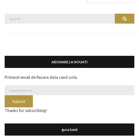
Search
Search
for:
ABONARE LA NOUATI
Primesti email de fiecare data cand scriu.
Thanks for subscribing!
gura lumii