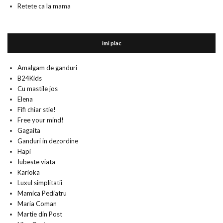
Retete ca la mama
imi plac
Amalgam de ganduri
B24Kids
Cu mastile jos
Elena
Fifi chiar stie!
Free your mind!
Gagaita
Ganduri in dezordine
Hapi
Iubeste viata
Karioka
Luxul simplitatii
Mamica Pediatru
Maria Coman
Martie din Post