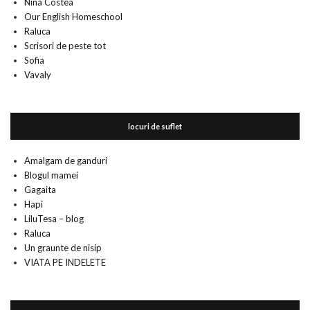
Nina Costea
Our English Homeschool
Raluca
Scrisori de peste tot
Sofia
Vavaly
locuri de suflet
Amalgam de ganduri
Blogul mamei
Gagaita
Hapi
LiluTesa – blog
Raluca
Un graunte de nisip
VIATA PE INDELETE