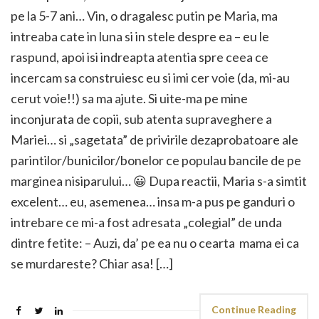
pe la 5-7 ani… Vin, o dragalesc putin pe Maria, ma
intreaba cate in luna si in stele despre ea – eu le
raspund, apoi isi indreapta atentia spre ceea ce
incercam sa construiesc eu si imi cer voie (da, mi-au
cerut voie!!) sa ma ajute. Si uite-ma pe mine
inconjurata de copii, sub atenta supraveghere a
Mariei… si „sagetata” de privirile dezaprobatoare ale
parintilor/bunicilor/bonelor ce populau bancile de pe
marginea nisiparului… 😀 Dupa reactii, Maria s-a simtit
excelent… eu, asemenea… insa m-a pus pe ganduri o
intrebare ce mi-a fost adresata „colegial” de unda
dintre fetite: – Auzi, da’ pe ea nu o cearta mama ei ca
se murdareste? Chiar asa! […]
Continue Reading