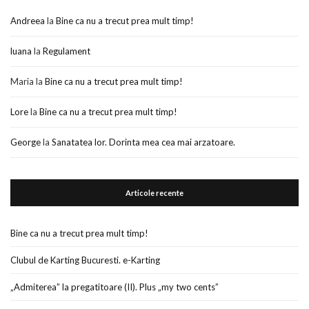
Andreea
la
Bine ca nu a trecut prea mult timp!
luana
la
Regulament
Maria
la
Bine ca nu a trecut prea mult timp!
Lore
la
Bine ca nu a trecut prea mult timp!
George
la
Sanatatea lor. Dorinta mea cea mai arzatoare.
Articole recente
Bine ca nu a trecut prea mult timp!
Clubul de Karting Bucuresti. e-Karting
„Admiterea” la pregatitoare (II). Plus „my two cents”