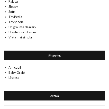
Raluca
Sleepy
Sofia
ToyPedia
Toyspedia
Un graunte de nisip
Ursuletii nazdravani
Viata mai simpla
Shopping
Am copil
Baby Orajel
Lilutesa
Arhiva
Arhiva