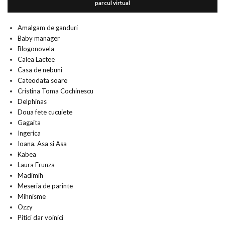
parcul virtual
Amalgam de ganduri
Baby manager
Blogonovela
Calea Lactee
Casa de nebuni
Cateodata soare
Cristina Toma Cochinescu
Delphinas
Doua fete cucuiete
Gagaita
Ingerica
Ioana. Asa si Asa
Kabea
Laura Frunza
Madimih
Meseria de parinte
Mihnisme
Ozzy
Pitici dar voinici