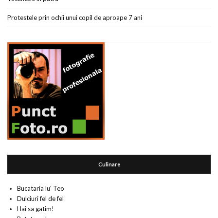
Protestele prin ochii unui copil de aproape 7 ani
Culinare
Bucataria lu' Teo
Dulciuri fel de fel
Hai sa gatim!