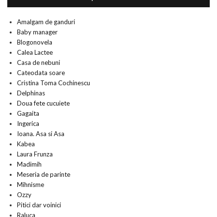
Amalgam de ganduri
Baby manager
Blogonovela
Calea Lactee
Casa de nebuni
Cateodata soare
Cristina Toma Cochinescu
Delphinas
Doua fete cucuiete
Gagaita
Ingerica
Ioana. Asa si Asa
Kabea
Laura Frunza
Madimih
Meseria de parinte
Mihnisme
Ozzy
Pitici dar voinici
Raluca