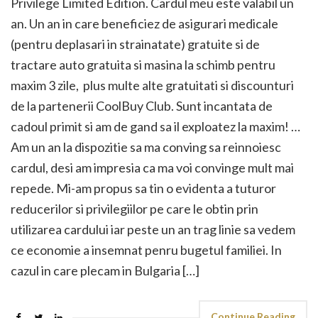
Privilege Limited Edition. Cardul meu este valabil un
an. Un an in care beneficiez de asigurari medicale
(pentru deplasari in strainatate) gratuite si de
tractare auto gratuita si masina la schimb pentru
maxim 3 zile, plus multe alte gratuitati si discounturi
de la partenerii CoolBuy Club. Sunt incantata de
cadoul primit si am de gand sa il exploatez la maxim! …
Am un an la dispozitie sa ma conving sa reinnoiesc
cardul, desi am impresia ca ma voi convinge mult mai
repede. Mi-am propus sa tin o evidenta a tuturor
reducerilor si privilegiilor pe care le obtin prin
utilizarea cardului iar peste un an trag linie sa vedem
ce economie a insemnat penru bugetul familiei. In
cazul in care plecam in Bulgaria […]
Continue Reading