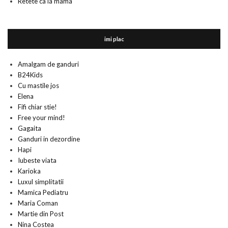
Retete ca la mama
imi plac
Amalgam de ganduri
B24Kids
Cu mastile jos
Elena
Fifi chiar stie!
Free your mind!
Gagaita
Ganduri in dezordine
Hapi
Iubeste viata
Karioka
Luxul simplitatii
Mamica Pediatru
Maria Coman
Martie din Post
Nina Costea