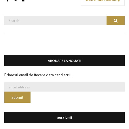
Search
Search
for:
ABONARE LA NOUATI
Primesti email de fiecare data cand scriu.
gura lumii