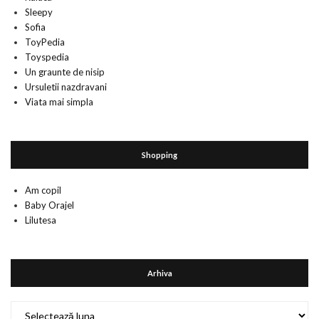
Sleepy
Sofia
ToyPedia
Toyspedia
Un graunte de nisip
Ursuletii nazdravani
Viata mai simpla
Shopping
Am copil
Baby Orajel
Lilutesa
Arhiva
Arhiva