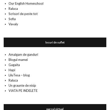
Our English Homeschool
Raluca
Scrisori de peste tot
Sofia
Vavaly
locuri de suflet
Amalgam de ganduri
Blogul mamei
Gagaita
Hapi
LiluTesa – blog
Raluca
Un graunte de nisip
VIATA PE INDELETE
parcul virtual