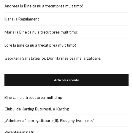
Andreea
la
Bine ca nu a trecut prea mult timp!
luana
la
Regulament
Maria
la
Bine ca nu a trecut prea mult timp!
Lore
la
Bine ca nu a trecut prea mult timp!
George
la
Sanatatea lor. Dorinta mea cea mai arzatoare.
Articole recente
Bine ca nu a trecut prea mult timp!
Clubul de Karting Bucuresti. e-Karting
„Admiterea” la pregatitoare (II). Plus „my two cents”
Vacantele in patru