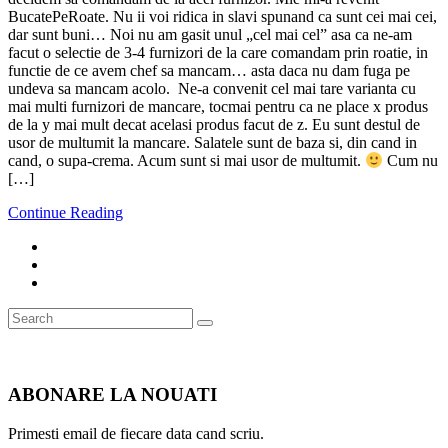
BucatePeRoate. Nu ii voi ridica in slavi spunand ca sunt cei mai cei,
dar sunt buni… Noi nu am gasit unul „cel mai cel” asa ca ne-am
facut o selectie de 3-4 furnizori de la care comandam prin roatie, in
functie de ce avem chef sa mancam… asta daca nu dam fuga pe
undeva sa mancam acolo. Ne-a convenit cel mai tare varianta cu
mai multi furnizori de mancare, tocmai pentru ca ne place x produs
de la y mai mult decat acelasi produs facut de z. Eu sunt destul de
usor de multumit la mancare. Salatele sunt de baza si, din cand in
cand, o supa-crema. Acum sunt si mai usor de multumit.
Cum nu
[…]
Continue Reading
Search
Search
for:
ABONARE LA NOUATI
Primesti email de fiecare data cand scriu.