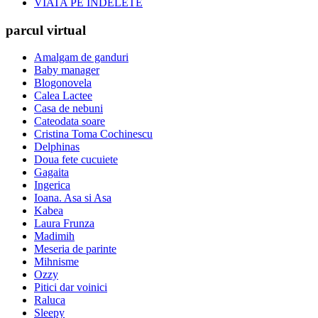
VIATA PE INDELETE
parcul virtual
Amalgam de ganduri
Baby manager
Blogonovela
Calea Lactee
Casa de nebuni
Cateodata soare
Cristina Toma Cochinescu
Delphinas
Doua fete cucuiete
Gagaita
Ingerica
Ioana. Asa si Asa
Kabea
Laura Frunza
Madimih
Meseria de parinte
Mihnisme
Ozzy
Pitici dar voinici
Raluca
Sleepy