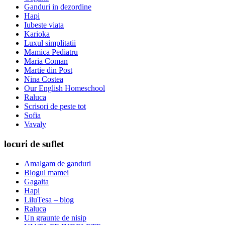
Ganduri in dezordine
Hapi
Iubeste viata
Karioka
Luxul simplitatii
Mamica Pediatru
Maria Coman
Martie din Post
Nina Costea
Our English Homeschool
Raluca
Scrisori de peste tot
Sofia
Vavaly
locuri de suflet
Amalgam de ganduri
Blogul mamei
Gagaita
Hapi
LiluTesa – blog
Raluca
Un graunte de nisip