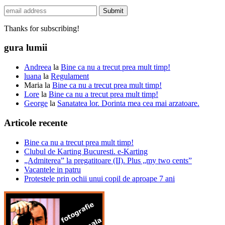
Thanks for subscribing!
gura lumii
Andreea
la
Bine ca nu a trecut prea mult timp!
luana
la
Regulament
Maria
la
Bine ca nu a trecut prea mult timp!
Lore
la
Bine ca nu a trecut prea mult timp!
George
la
Sanatatea lor. Dorinta mea cea mai arzatoare.
Articole recente
Bine ca nu a trecut prea mult timp!
Clubul de Karting Bucuresti. e-Karting
„Admiterea” la pregatitoare (II). Plus „my two cents”
Vacantele in patru
Protestele prin ochii unui copil de aproape 7 ani