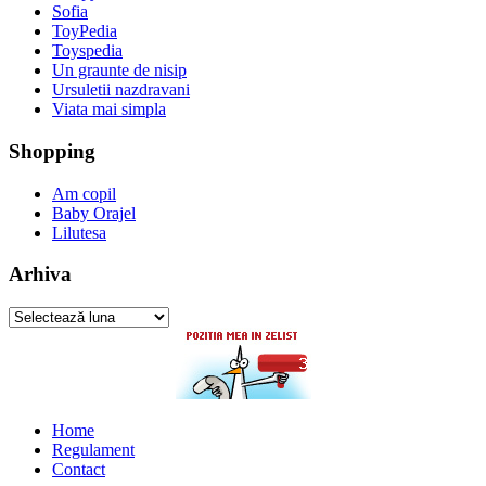
Sofia
ToyPedia
Toyspedia
Un graunte de nisip
Ursuletii nazdravani
Viata mai simpla
Shopping
Am copil
Baby Orajel
Lilutesa
Arhiva
Arhiva
Home
Regulament
Contact