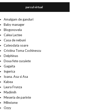
parcul virtual
Amalgam de ganduri
Baby manager
Blogonovela
Calea Lactee
Casa de nebuni
Cateodata soare
Cristina Toma Cochinescu
Delphinas
Doua fete cucuiete
Gagaita
Ingerica
Ioana. Asa si Asa
Kabea
Laura Frunza
Madimih
Meseria de parinte
Mihnisme
Ozzy