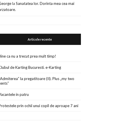
George
la
Sanatatea lor. Dorinta mea cea mai
arzatoare.
Articole recente
Bine ca nu a trecut prea mult timp!
Clubul de Karting Bucuresti. e-Karting
„Admiterea” la pregatitoare (II). Plus „my two
cents”
Vacantele in patru
Protestele prin ochii unui copil de aproape 7 ani