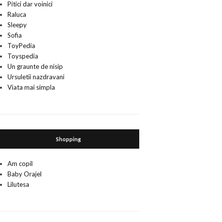
Pitici dar voinici
Raluca
Sleepy
Sofia
ToyPedia
Toyspedia
Un graunte de nisip
Ursuletii nazdravani
Viata mai simpla
Shopping
Am copil
Baby Orajel
Lilutesa