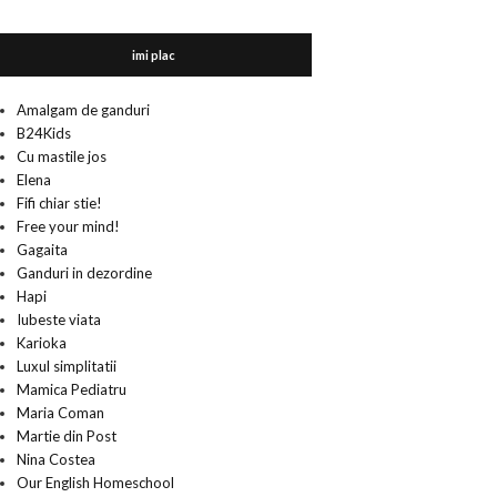
imi plac
Amalgam de ganduri
B24Kids
Cu mastile jos
Elena
Fifi chiar stie!
Free your mind!
Gagaita
Ganduri in dezordine
Hapi
Iubeste viata
Karioka
Luxul simplitatii
Mamica Pediatru
Maria Coman
Martie din Post
Nina Costea
Our English Homeschool