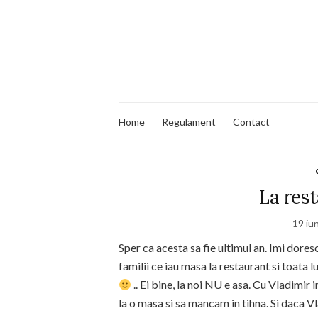
Home
Regulament
Contact
La rest
19 iu
Sper ca acesta sa fie ultimul an. Imi doresc 
familii ce iau masa la restaurant si toata l
.. Ei bine, la noi NU e asa. Cu Vladimir
la o masa si sa mancam in tihna. Si daca Vl