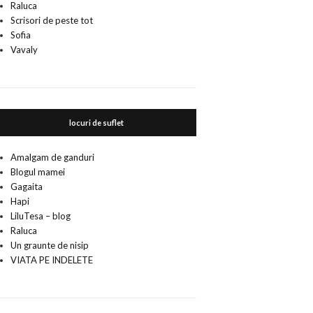
Raluca
Scrisori de peste tot
Sofia
Vavaly
locuri de suflet
Amalgam de ganduri
Blogul mamei
Gagaita
Hapi
LiluTesa – blog
Raluca
Un graunte de nisip
VIATA PE INDELETE