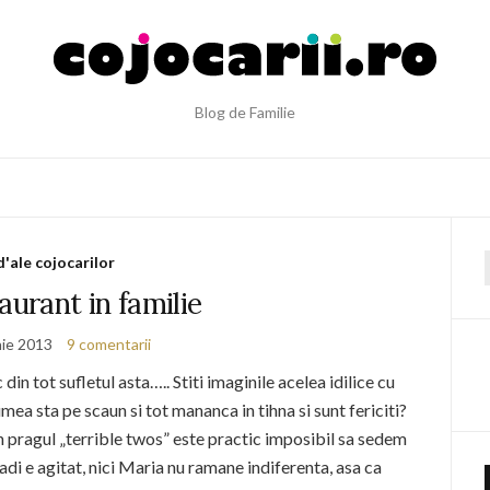
Blog de Familie
d'ale cojocarilor
f
aurant in familie
nie 2013
9 comentarii
din tot sufletul asta….. Stiti imaginile acelea idilice cu
umea sta pe scaun si tot mananca in tihna si sunt fericiti?
 in pragul „terrible twos” este practic imposibil sa sedem
adi e agitat, nici Maria nu ramane indiferenta, asa ca