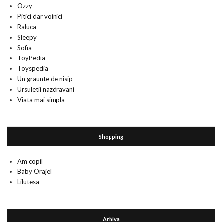
Ozzy
Pitici dar voinici
Raluca
Sleepy
Sofia
ToyPedia
Toyspedia
Un graunte de nisip
Ursuletii nazdravani
Viata mai simpla
Shopping
Am copil
Baby Orajel
Lilutesa
Arhiva