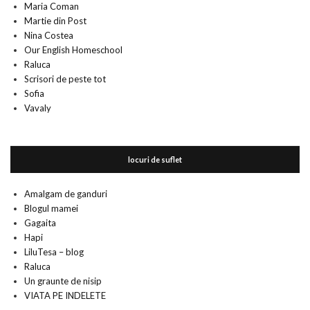
Maria Coman
Martie din Post
Nina Costea
Our English Homeschool
Raluca
Scrisori de peste tot
Sofia
Vavaly
locuri de suflet
Amalgam de ganduri
Blogul mamei
Gagaita
Hapi
LiluTesa – blog
Raluca
Un graunte de nisip
VIATA PE INDELETE