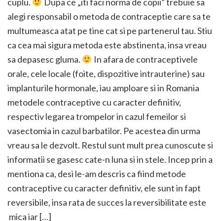
cuplu.
Dupa ce „iti faci norma de copii” trebuie sa
alegi responsabil o metoda de contraceptie care sa te
multumeasca atat pe tine cat si pe partenerul tau. Stiu
ca cea mai sigura metoda este abstinenta, insa vreau
sa depasesc gluma.
In afara de contraceptivele
orale, cele locale (foite, dispozitive intrauterine) sau
implanturile hormonale, iau amploare si in Romania
metodele contraceptive cu caracter definitiv,
respectiv legarea trompelor in cazul femeilor si
vasectomia in cazul barbatilor. Pe acestea din urma
vreau sa le dezvolt. Restul sunt mult prea cunoscute si
informatii se gasesc cate-n luna si in stele. Incep prin a
mentiona ca, desi le-am descris ca fiind metode
contraceptive cu caracter definitiv, ele sunt in fapt
reversibile, insa rata de succes la reversibilitate este
mica iar […]