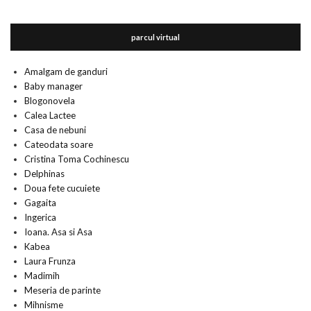
parcul virtual
Amalgam de ganduri
Baby manager
Blogonovela
Calea Lactee
Casa de nebuni
Cateodata soare
Cristina Toma Cochinescu
Delphinas
Doua fete cucuiete
Gagaita
Ingerica
Ioana. Asa si Asa
Kabea
Laura Frunza
Madimih
Meseria de parinte
Mihnisme