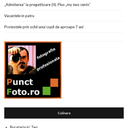
„Admiterea” la pregatitoare (II). Plus „my two cents”
Vacantele in patru
Protestele prin ochii unui copil de aproape 7 ani
Culinare
Bucataria lu' Teo