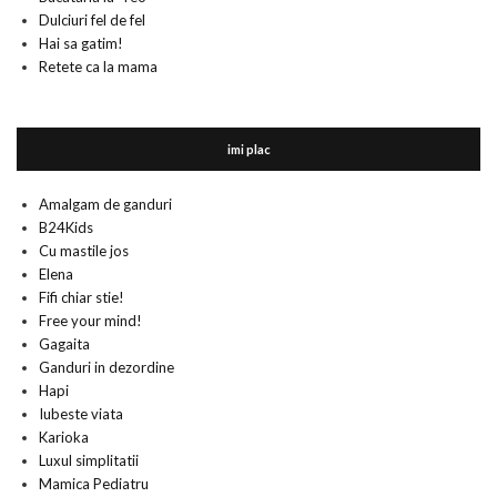
Dulciuri fel de fel
Hai sa gatim!
Retete ca la mama
imi plac
Amalgam de ganduri
B24Kids
Cu mastile jos
Elena
Fifi chiar stie!
Free your mind!
Gagaita
Ganduri in dezordine
Hapi
Iubeste viata
Karioka
Luxul simplitatii
Mamica Pediatru