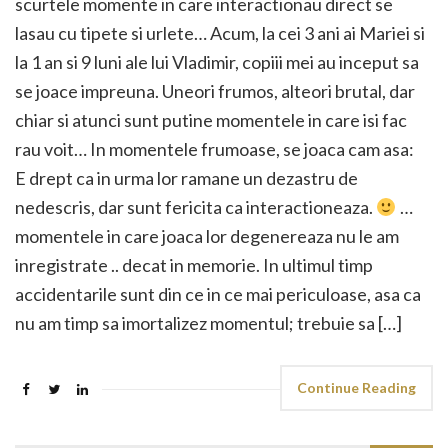
scurtele momente in care interactionau direct se
lasau cu tipete si urlete… Acum, la cei 3 ani ai Mariei si
la 1 an si 9 luni ale lui Vladimir, copiii mei au inceput sa
se joace impreuna. Uneori frumos, alteori brutal, dar
chiar si atunci sunt putine momentele in care isi fac
rau voit… In momentele frumoase, se joaca cam asa:
E drept ca in urma lor ramane un dezastru de
nedescris, dar sunt fericita ca interactioneaza.
…
momentele in care joaca lor degenereaza nu le am
inregistrate .. decat in memorie. In ultimul timp
accidentarile sunt din ce in ce mai periculoase, asa ca
nu am timp sa imortalizez momentul; trebuie sa […]
Continue Reading