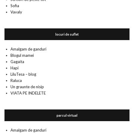
Sofia
Vavaly
locuri de suflet
Amalgam de ganduri
Blogul mamei
Gagaita
Hapi
LiluTesa – blog
Raluca
Un graunte de nisip
VIATA PE INDELETE
parcul virtual
Amalgam de ganduri