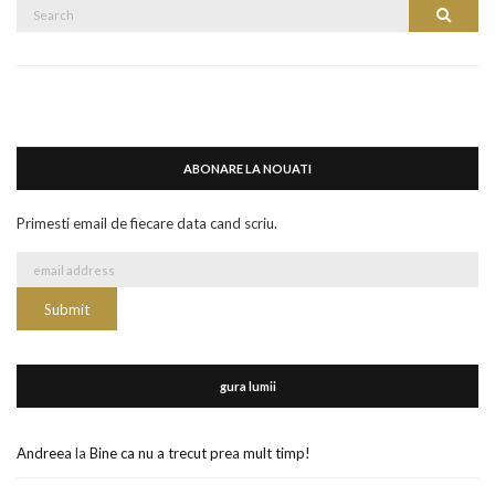
Search
Search
for:
ABONARE LA NOUATI
Primesti email de fiecare data cand scriu.
gura lumii
Andreea
la
Bine ca nu a trecut prea mult timp!