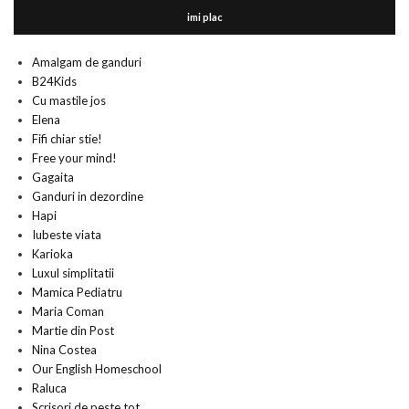
imi plac
Amalgam de ganduri
B24Kids
Cu mastile jos
Elena
Fifi chiar stie!
Free your mind!
Gagaita
Ganduri in dezordine
Hapi
Iubeste viata
Karioka
Luxul simplitatii
Mamica Pediatru
Maria Coman
Martie din Post
Nina Costea
Our English Homeschool
Raluca
Scrisori de peste tot