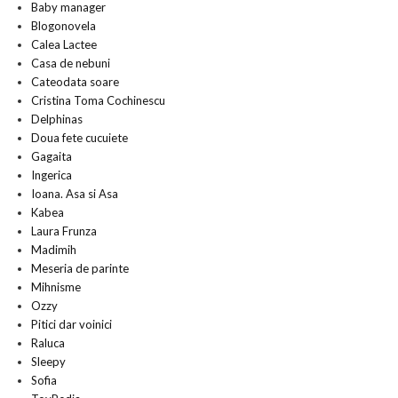
Baby manager
Blogonovela
Calea Lactee
Casa de nebuni
Cateodata soare
Cristina Toma Cochinescu
Delphinas
Doua fete cucuiete
Gagaita
Ingerica
Ioana. Asa si Asa
Kabea
Laura Frunza
Madimih
Meseria de parinte
Mihnisme
Ozzy
Pitici dar voinici
Raluca
Sleepy
Sofia