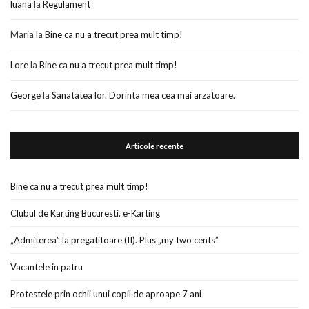
luana
la
Regulament
Maria
la
Bine ca nu a trecut prea mult timp!
Lore
la
Bine ca nu a trecut prea mult timp!
George
la
Sanatatea lor. Dorinta mea cea mai arzatoare.
Articole recente
Bine ca nu a trecut prea mult timp!
Clubul de Karting Bucuresti. e-Karting
„Admiterea” la pregatitoare (II). Plus „my two cents”
Vacantele in patru
Protestele prin ochii unui copil de aproape 7 ani