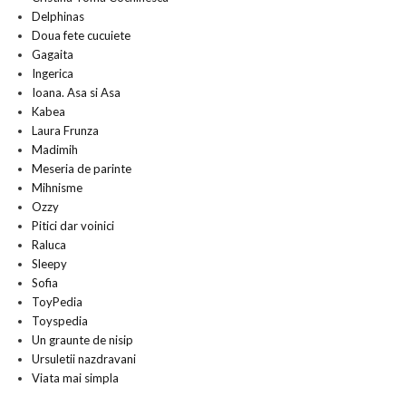
Delphinas
Doua fete cucuiete
Gagaita
Ingerica
Ioana. Asa si Asa
Kabea
Laura Frunza
Madimih
Meseria de parinte
Mihnisme
Ozzy
Pitici dar voinici
Raluca
Sleepy
Sofia
ToyPedia
Toyspedia
Un graunte de nisip
Ursuletii nazdravani
Viata mai simpla