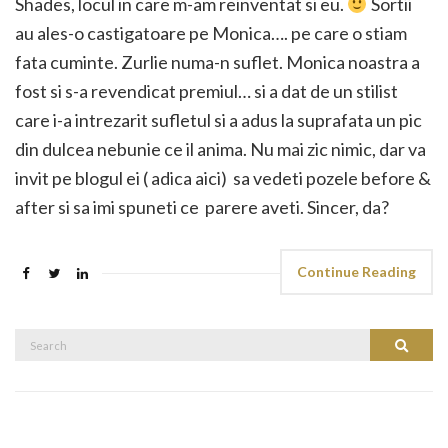
Shades, locul in care m-am reinventat si eu.
Sortii
au ales-o castigatoare pe Monica…. pe care o stiam
fata cuminte. Zurlie numa-n suflet. Monica noastra a
fost si s-a revendicat premiul… si a dat de un stilist
care i-a intrezarit sufletul si a adus la suprafata un pic
din dulcea nebunie ce il anima. Nu mai zic nimic, dar va
invit pe blogul ei ( adica aici) sa vedeti pozele before &
after si sa imi spuneti ce parere aveti. Sincer, da?
Continue Reading
Search
Search
for: