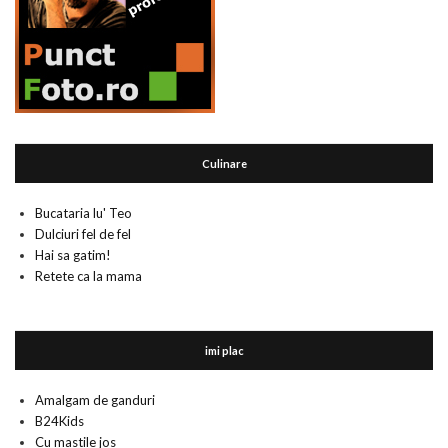
Culinare
Bucataria lu' Teo
Dulciuri fel de fel
Hai sa gatim!
Retete ca la mama
imi plac
Amalgam de ganduri
B24Kids
Cu mastile jos