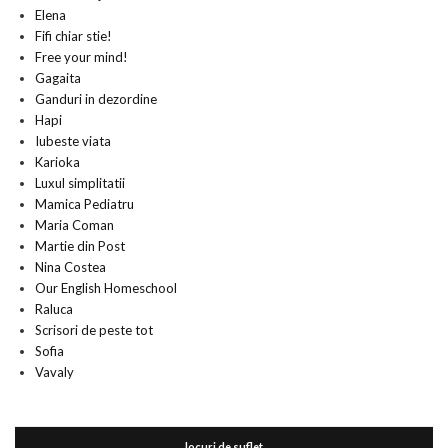
Elena
Fifi chiar stie!
Free your mind!
Gagaita
Ganduri in dezordine
Hapi
Iubeste viata
Karioka
Luxul simplitatii
Mamica Pediatru
Maria Coman
Martie din Post
Nina Costea
Our English Homeschool
Raluca
Scrisori de peste tot
Sofia
Vavaly
locuri de suflet