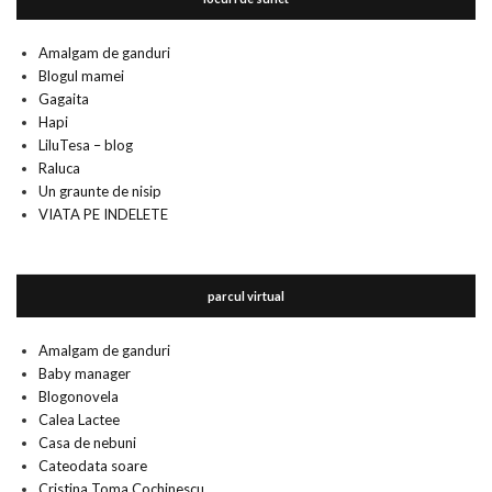
Amalgam de ganduri
Blogul mamei
Gagaita
Hapi
LiluTesa – blog
Raluca
Un graunte de nisip
VIATA PE INDELETE
parcul virtual
Amalgam de ganduri
Baby manager
Blogonovela
Calea Lactee
Casa de nebuni
Cateodata soare
Cristina Toma Cochinescu