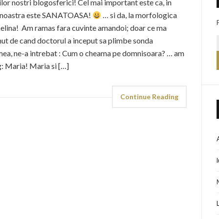
lor nostri blogosferici! Cel mai important este ca, in
na noastra este SANATOASA!
… si da, la morfologica
belina! Am ramas fara cuvinte amandoi; doar ce ma
inut de cand doctorul a inceput sa plimbe sonda
 mea, ne-a intrebat : Cum o cheama pe domnisoara? … am
g: Maria! Maria si […]
Continue Reading