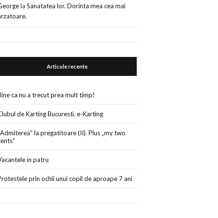
George
la
Sanatatea lor. Dorinta mea cea mai
arzatoare.
Articole recente
Bine ca nu a trecut prea mult timp!
Clubul de Karting Bucuresti. e-Karting
„Admiterea” la pregatitoare (II). Plus „my two
cents”
Vacantele in patru
Protestele prin ochii unui copil de aproape 7 ani