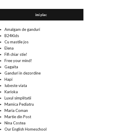
imi plac
Amalgam de ganduri
B24Kids
Cu mastile jos
Elena
Fifi chiar stie!
Free your mind!
Gagaita
Ganduri in dezordine
Hapi
Iubeste viata
Karioka
Luxul simplitatii
Mamica Pediatru
Maria Coman
Martie din Post
Nina Costea
Our English Homeschool