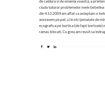
de caldura si de omenia voastra, a prieteni
ciuda tuturor problemelor mele bebeli
din 4.12.2009 am aflat ca asteptam o be
asezasem pe pat, si in nici jumatate de m
ecografica pe burtica (de fapt burtoaie)
ramas blocati. Cu greu am reusit sa indru