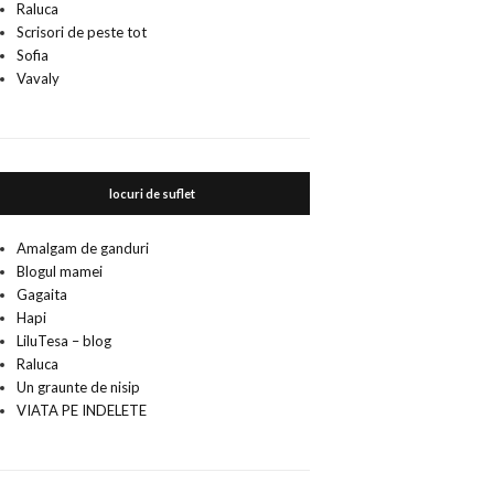
Raluca
Scrisori de peste tot
Sofia
Vavaly
locuri de suflet
Amalgam de ganduri
Blogul mamei
Gagaita
Hapi
LiluTesa – blog
Raluca
Un graunte de nisip
VIATA PE INDELETE