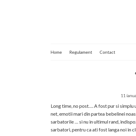
Home
Regulament
Contact
11 ianu
Long time, no post…. A fost pur si simplu
net, emotii mari din partea bebelinei no
sarbatorile … si nu in ultimul rand, indis
sarbatori, pentru ca ati fost langa noi in 