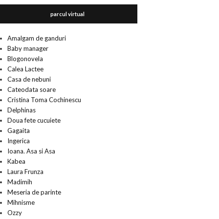
parcul virtual
Amalgam de ganduri
Baby manager
Blogonovela
Calea Lactee
Casa de nebuni
Cateodata soare
Cristina Toma Cochinescu
Delphinas
Doua fete cucuiete
Gagaita
Ingerica
Ioana. Asa si Asa
Kabea
Laura Frunza
Madimih
Meseria de parinte
Mihnisme
Ozzy