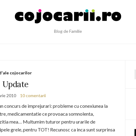
Blog de Familie
d'ale cojocarilor
f
Update
arie 2010
10 comentarii
 un concurs de imprejurari: probleme cu conexiunea la
astre, medicamentatie ce provoaca somnolenta,
pozitia mea… Multumim tuturor pentru urarile de
clipele grele, pentru TOT! Recunosc ca inca sunt surprinsa