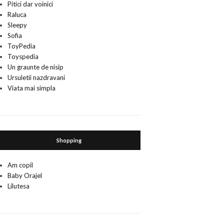
Pitici dar voinici
Raluca
Sleepy
Sofia
ToyPedia
Toyspedia
Un graunte de nisip
Ursuletii nazdravani
Viata mai simpla
Shopping
Am copil
Baby Orajel
Lilutesa