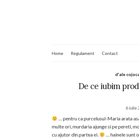
Home
Regulament
Contact
d'ale cojoca
De ce iubim prod
6 iulie
… pentru ca purcelusul-Maria arata as
multe ori, murdaria ajunge si pe pereti, m
cu ajutor din partea ei.
… hainele sunt o