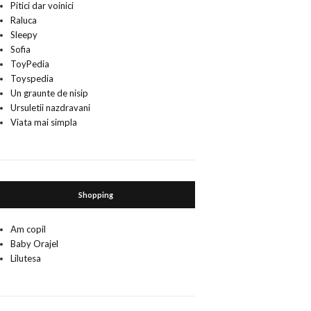
Pitici dar voinici
Raluca
Sleepy
Sofia
ToyPedia
Toyspedia
Un graunte de nisip
Ursuletii nazdravani
Viata mai simpla
Shopping
Am copil
Baby Orajel
Lilutesa