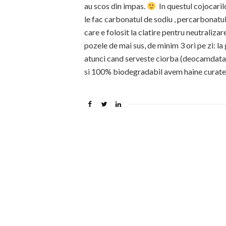
au scos din impas.
In questul cojocaril
le fac carbonatul de sodiu , percarbonatul
care e folosit la clatire pentru neutraliza
pozele de mai sus, de minim 3 ori pe zi: la
atunci cand serveste ciorba (deocamdata s
si 100% biodegradabil avem haine curate si