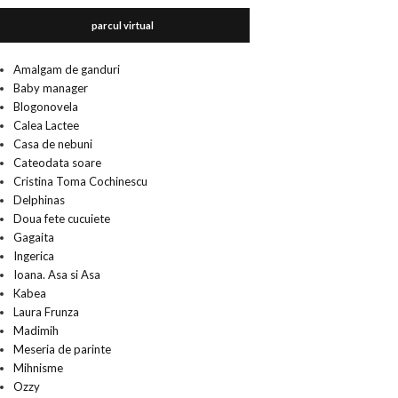
parcul virtual
Amalgam de ganduri
Baby manager
Blogonovela
Calea Lactee
Casa de nebuni
Cateodata soare
Cristina Toma Cochinescu
Delphinas
Doua fete cucuiete
Gagaita
Ingerica
Ioana. Asa si Asa
Kabea
Laura Frunza
Madimih
Meseria de parinte
Mihnisme
Ozzy