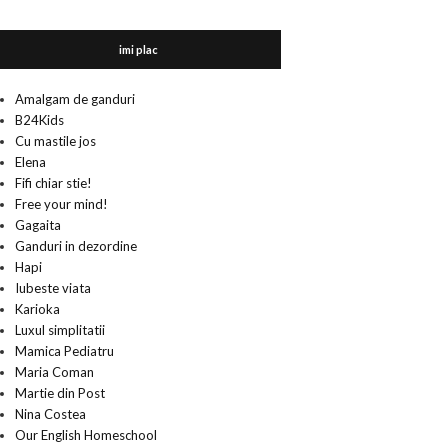
imi plac
Amalgam de ganduri
B24Kids
Cu mastile jos
Elena
Fifi chiar stie!
Free your mind!
Gagaita
Ganduri in dezordine
Hapi
Iubeste viata
Karioka
Luxul simplitatii
Mamica Pediatru
Maria Coman
Martie din Post
Nina Costea
Our English Homeschool