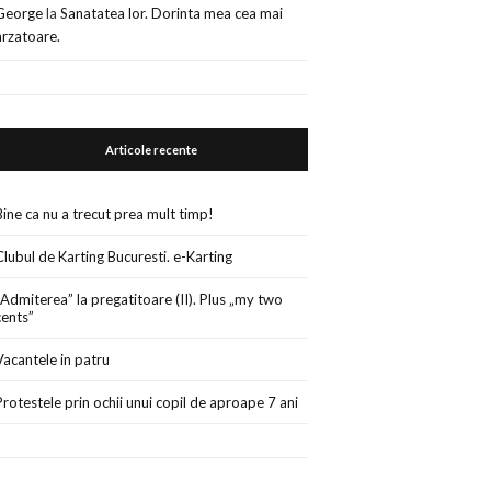
George
la
Sanatatea lor. Dorinta mea cea mai
arzatoare.
Articole recente
Bine ca nu a trecut prea mult timp!
Clubul de Karting Bucuresti. e-Karting
„Admiterea” la pregatitoare (II). Plus „my two
cents”
Vacantele in patru
Protestele prin ochii unui copil de aproape 7 ani