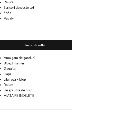
Raluca
Scrisori de peste tot
Sofia
Vavaly
locuri de suflet
Amalgam de ganduri
Blogul mamei
Gagaita
Hapi
LiluTesa – blog
Raluca
Un graunte de nisip
VIATA PE INDELETE