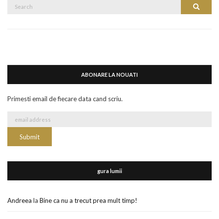
Search
Search
for:
ABONARE LA NOUATI
Primesti email de fiecare data cand scriu.
gura lumii
Andreea
la
Bine ca nu a trecut prea mult timp!