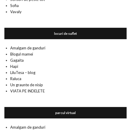
Sofia
Vavaly
locuri de suflet
Amalgam de ganduri
Blogul mamei
Gagaita
Hapi
LiluTesa – blog
Raluca
Un graunte de nisip
VIATA PE INDELETE
parcul virtual
Amalgam de ganduri