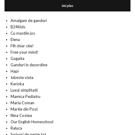
imi plac
Amalgam de ganduri
B24Kids
Cu mastile jos
Elena
Fifi chiar stie!
Free your mind!
Gagaita
Ganduri in dezordine
Hapi
Iubeste viata
Karioka
Luxul simplitatii
Mamica Pediatru
Maria Coman
Martie din Post
Nina Costea
Our English Homeschool
Raluca
Scrisori de peste tot