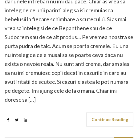
dar unele intrebari nu imi dau pace. Chiar as vrea sa
inteleg de ce unii parinti aleg sa isi cremuiasca
bebelusii la fiecare schimbare a scutecului. Si as mai
vrea sa inteleg si de ce Bepanthene sau de ce
Sudocrem sau de ce alt produs… Pe vremea noastra se
purta pudra de talc. Acum se poarta cremele. Eu una
nu inteleg de ce e musai sa se poarte ceva daca nu
exista o nevoie reala. Nu sunt anti creme, dar am ales
sa nu imi cremuiesc copii decat in cazurile in care au
avut iritatii de scutec. Si cazurile astea le pot numara
pe degete. Imi ajung cele de la o mana. Chiar imi
doresc sa […]
Continue Reading