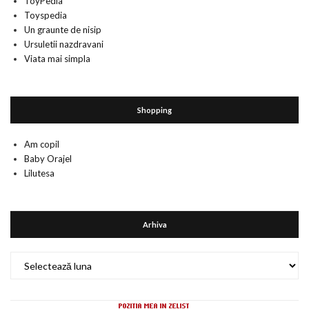
ToyPedia
Toyspedia
Un graunte de nisip
Ursuletii nazdravani
Viata mai simpla
Shopping
Am copil
Baby Orajel
Lilutesa
Arhiva
Arhiva