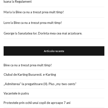
luana
la
Regulament
Maria
la
Bine ca nu a trecut prea mult timp!
Lore
la
Bine ca nu a trecut prea mult timp!
George
la
Sanatatea lor. Dorinta mea cea mai arzatoare.
Articole recente
Bine ca nu a trecut prea mult timp!
Clubul de Karting Bucuresti. e-Karting
„Admiterea” la pregatitoare (II). Plus „my two cents”
Vacantele in patru
Protestele prin ochii unui copil de aproape 7 ani