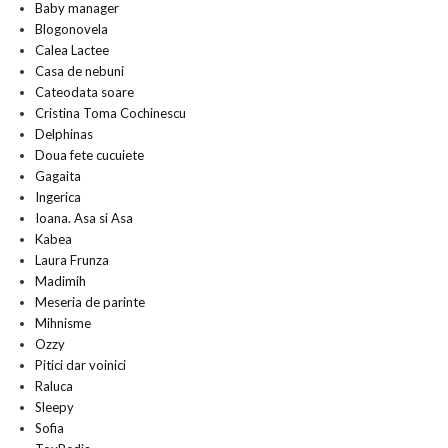
Baby manager
Blogonovela
Calea Lactee
Casa de nebuni
Cateodata soare
Cristina Toma Cochinescu
Delphinas
Doua fete cucuiete
Gagaita
Ingerica
Ioana. Asa si Asa
Kabea
Laura Frunza
Madimih
Meseria de parinte
Mihnisme
Ozzy
Pitici dar voinici
Raluca
Sleepy
Sofia