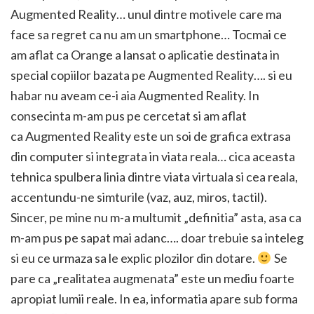
Augmented Reality… unul dintre motivele care ma
face sa regret ca nu am un smartphone… Tocmai ce
am aflat ca Orange a lansat o aplicatie destinata in
special copiilor bazata pe Augmented Reality…. si eu
habar nu aveam ce-i aia Augmented Reality. In
consecinta m-am pus pe cercetat si am aflat
ca Augmented Reality este un soi de grafica extrasa
din computer si integrata in viata reala… cica aceasta
tehnica spulbera linia dintre viata virtuala si cea reala,
accentundu-ne simturile (vaz, auz, miros, tactil).
Sincer, pe mine nu m-a multumit „definitia” asta, asa ca
m-am pus pe sapat mai adanc…. doar trebuie sa inteleg
si eu ce urmaza sa le explic plozilor din dotare.
Se
pare ca „realitatea augmenata” este un mediu foarte
apropiat lumii reale. In ea, informatia apare sub forma