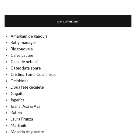
parcul virtual
Amalgam de ganduri
Baby manager
Blogonovela
Calea Lactee
Casa de nebuni
Cateodata soare
Cristina Toma Cochinescu
Delphinas
Doua fete cucuiete
Gagaita
Ingerica
Ioana. Asa si Asa
Kabea
Laura Frunza
Madimih
Meseria de parinte