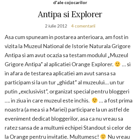
d'ale cojocarilor
Antipa si Explorer
2 iulie 2012
4 comentarii
Asa cum spuneam in postarea anterioara, am fost in
vizita la Muzeul National de Istorie Naturala Grigore
Antipa si am avut ocazia sa testam modulul „Muzeul
Grigore Antipa” al aplicatiei Orange Explorer.
… si
in afara de testarea aplicatiei am avut sansa sa
participam si la un tur „ghidat” al muzeului… un tur
putin „exclusivist”, organizat special pentru bloggeri
…. in ziua in care muzeul este inchis.
… a fost prima
noastra (a mea si a Mariei) participare la un astfel de
eveniment dedicat bloggerilor, asa ca nu vreau sa
ratez sansa de a multumi echipei Standout si celor de
la Orange pentru invitatie. Multumesc!
Nu vreau