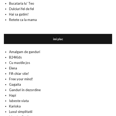
Bucataria lu' Teo
Dulciuri fel de fel
Hai sa gatim!
Retete ca la mama
imi plac
Amalgam de ganduri
B24Kids
Cu mastile jos
Elena
Fifi chiar stie!
Free your mind!
Gagaita
Ganduri in dezordine
Hapi
Iubeste viata
Karioka
Luxul simplitatii