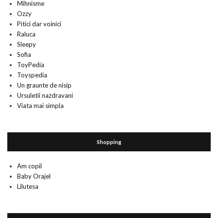
Mihnisme
Ozzy
Pitici dar voinici
Raluca
Sleepy
Sofia
ToyPedia
Toyspedia
Un graunte de nisip
Ursuletii nazdravani
Viata mai simpla
Shopping
Am copil
Baby Orajel
Lilutesa