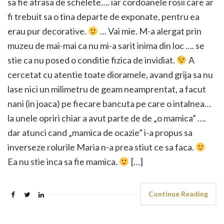
sa fie atrasa de schelete…. iar cordoanele rosii care ar
fi trebuit sa o tina departe de exponate, pentru ea
erau pur decorative.
… Vai mie. M-a alergat prin
muzeu de mai-mai ca nu mi-a sarit inima din loc …. se
stie ca nu posed o conditie fizica de invidiat.
A
cercetat cu atentie toate dioramele, avand grija sa nu
lase nici un milimetru de geam neamprentat, a facut
nani (in joaca) pe fiecare bancuta pe care o intalnea…
la unele opriri chiar a avut parte de de „o mamica” ….
dar atunci cand „mamica de ocazie” i-a propus sa
inverseze rolurile Maria n-a prea stiut ce sa faca.
Ea nu stie inca sa fie mamica.
[…]
Continue Reading