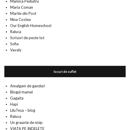
Mamica Pediatru
Maria Coman
Martie din Post
Nina Costea
Our English Homeschool
Raluca
Scrisori de peste tot
Sofia
Vavaly
locuri de suflet
Amalgam de ganduri
Blogul mamei
Gagaita
Hapi
LiluTesa – blog
Raluca
Un graunte de nisip
VIATA PE INDELETE